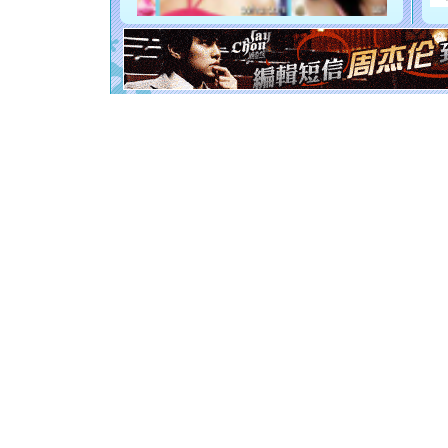
你是我专
[元旦]
如
起；二是
离。水晶
[元旦]
当
泣，这痛
卖了。水
[春节]
风
颜！冬去
道一声平
[春节]
传
片叶子是
送你一棵