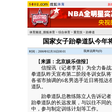
新
体育频道_搜狐体育
>
综合体育
>
重竞技
>
跆拳道
国家女子跆拳道队今年
我来说两句(
0
)
时间：2006年02月16日00:01
【
来源：北京娱乐信报
】
信报讯（记者李昊）为全力备战20
拳道队昨天宣布第二阶段冬训女队将
各省市抽调的6名男选手近日将抵达
道队。
跆拳道队总教练陈立人告诉记者
跆拳道队的长远发展，与以往不同的
中，参与制定训练计划等工作。