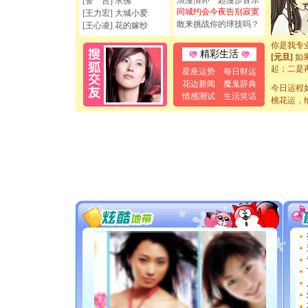
浪漫情怀一起漫步音乐
[誓 言] 求佛
如意,快乐
同城约会今夜告别寂寞
[王力宏] 大城小爱
[元旦]
看
敢来挑战你的球技吗？
[王心凌] 花的嫁纱
断电。爱
你是我专
[元旦]
如
精彩生活
起；二是
星座运势
每日财运
离。水晶
花边新闻
魔鬼辞典
[元旦]
今日运程
当
情感测试
生活笑话
泣，这痛
桃花运，
卖了。水
[春节]
风
颜！冬去
道一声平
[春节]
传
片叶子是
送你一棵
[圣诞节]
你太多，
要平安！
[圣诞节]
能正大光明
天都要快
[圣诞节]
如意,快乐
[元旦]
看
断电。爱