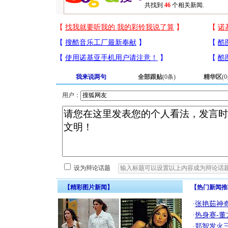
共找到
46
个相关新闻.
我来说两句
全部跟贴
(
0
条)
精华区
(
0
用户：
设为辩论话题
【精彩图片新闻】
【热门新闻推
·
张艳茹神
·
热身赛-董
·
郑智发火三