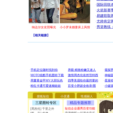
·
国际田联
·
火箭新赛
·
易建联取
·
尤帅肯定
·
男篮教练
纳达尔女友照曝光
小小罗未婚妻床上风情
【
相关链接
】
[圣诞节]
你太多，
要平安！
搜狐短信
小灵通
性感丽人
[圣诞节]
能正大光明
三星图铃专区
精品专题推荐
天都要快
短信企业通秀百变功能
[周杰伦] 千里之外
[圣诞节]