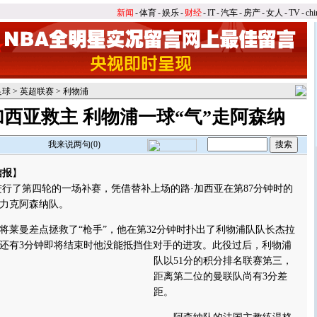
新闻
-
体育
-
娱乐
-
财经
-
IT
-
汽车
-
房产
-
女人
-
TV
-
chi
足球
>
英超联赛
>
利物浦
西亚救主 利物浦一球“气”走阿森纳
我来说两句(
0
)
信报
】
了第四轮的一场补赛，凭借替补上场的路·加西亚在第87分钟时的
0力克阿森纳队。
曼差点拯救了“枪手”，他在第32分钟时扑出了利物浦队队长杰拉
还有3分钟即将结束时他没能抵挡住对手的进攻。
此役过后，利物浦
队以51分的积分排名联赛第三，
距离第二位的曼联队尚有3分差
距。