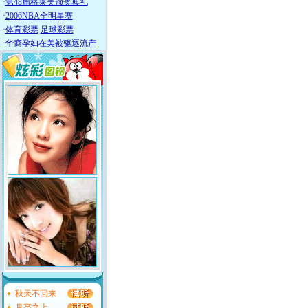
·
第48届格莱美颁奖典礼
·
2006NBA全明星赛
·
体育彩票
足球彩票
·
华裔孕妇在美被驱逐流产
秋天不回来
月亮之上