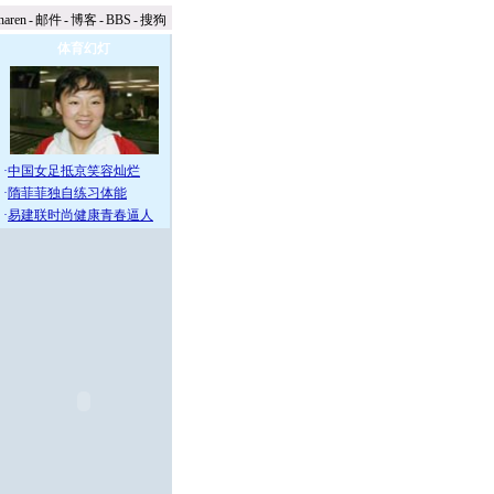
naren
-
邮件
-
博客
-
BBS
-
搜狗
体育幻灯
·
中国女足抵京笑容灿烂
·
隋菲菲独自练习体能
·
易建联时尚健康青春逼人