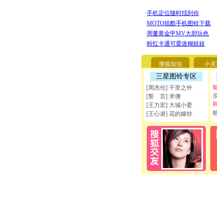
搜狐短信
小灵
三星图铃专区
[周杰伦] 千里之外
[誓 言] 求佛
[王力宏] 大城小爱
[王心凌] 花的嫁纱