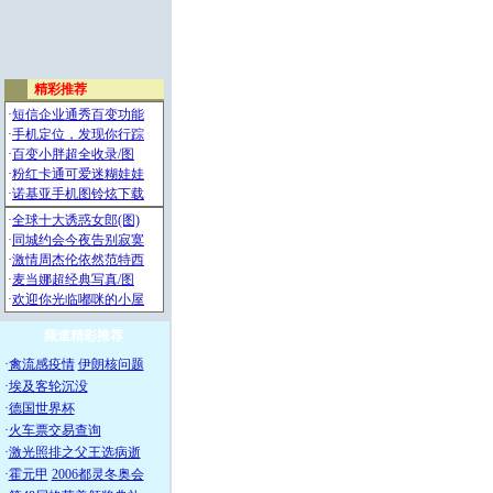
频道精彩推荐
·
禽流感疫情
伊朗核问题
·
埃及客轮沉没
·
德国世界杯
·
火车票交易查询
·
激光照排之父王选病逝
·
霍元甲
2006都灵冬奥会