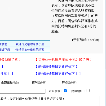
阿森纳队的法国主教练温格
表示，尽管球队现在表现不佳，
但他们还没放弃进入联赛前四
（获得欧洲冠军联赛资格）的努
力。目前，阿森纳队距离排名第
四的托特纳姆热刺队还有4分的
差距。
(责任编辑：ocelot)
全部跟贴
(
0
条)
精华区
(
0
条)
辩论区
(
0
条)
匿名发表：
隐藏地址：