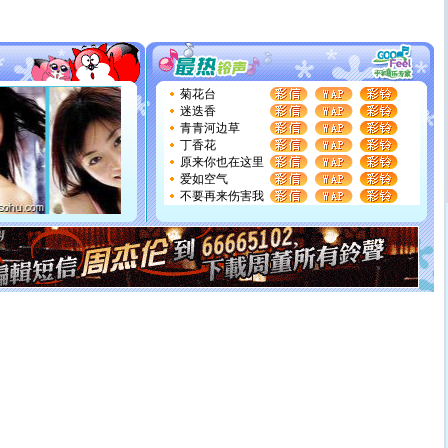
片叶子是希望，第三片叶子是爱情，第四片叶子是幸运。
送你一棵薰衣草，愿你新年快乐！
[圣诞节]
圣诞节到了，想想没什么送给你的，又不打算给
你太多，只有给你五千万：千万快乐！千万要健康！千万
要平安！千万要知足！千万不要忘记我！
[圣诞节]
不只这样的日子才会想起你,而是这样的日子才
菊花台
能正大光明地骚扰你,告诉你,圣诞要快乐!新年要快乐!天
迷迭香
天都要快乐噢!
青青河边草
[圣诞节]
奉上一颗祝福的心,在这个特别的日子里,愿幸福,
丁香花
如意,快乐,鲜花,一切美好的祝愿与你同在.圣诞快乐!
原来你也在这里
[元旦]
看到你我会触电；看不到你我要充电；没有你我会
爱如空气
断电。爱你是我职业，想你是我事业，抱你是我特长，吻
不要再来伤害我
你是我专业！水晶之恋祝你新年快乐
[元旦]
如果上天让我许三个愿望，一是今生今世和你在一
起；二是再生再世和你在一起；三是三生三世和你不再分
离。水晶之恋祝你新年快乐
[元旦]
当我狠下心扭头离去那一刻，你在我身后无助地哭
泣，这痛楚让我明白我多么爱你。我转身抱住你：这猪不
卖了。水晶之恋祝你新年快乐。
[春节]
风柔雨润好月圆，半岛铁盒伴身边，每日尽显开心
颜！冬去春来似水如烟，劳碌人生需尽欢！听一曲轻歌，
道一声平安！新年吉祥万事如愿
[春节]
传说薰衣草有四片叶子：第一片叶子是信仰，第二
片叶子是希望，第三片叶子是爱情，第四片叶子是幸运。
送你一棵薰衣草，愿你新年快乐！