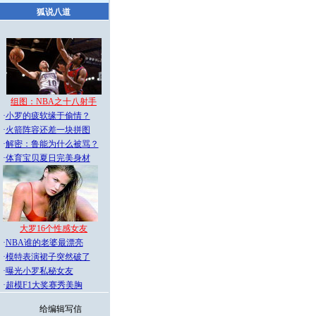
狐说八道
组图：NBA之十八射手
·
小罗的疲软缘于偷情？
·
火箭阵容还差一块拼图
·
解密：鲁能为什么被骂？
·
体育宝贝夏日完美身材
大罗16个性感女友
·
NBA谁的老婆最漂亮
·
模特表演裙子突然破了
·
曝光小罗私秘女友
·
超模F1大奖赛秀美胸
给编辑写信