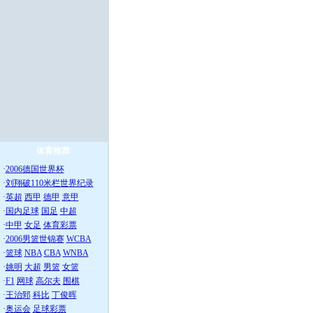
体育推荐
·
2006德国世界杯
·
刘翔破110米栏世界纪录
·
英超
西甲
德甲
意甲
·
国内足球
国足
中超
·
中甲
女足
体育彩票
·
2006男篮世锦赛
WCBA
·
篮球
NBA
CBA
WNBA
·
姚明
大超
男篮
女篮
·
F1
网球
高尔夫
围棋
·
王治郅
科比
丁俊晖
·
奥运会
足球彩票