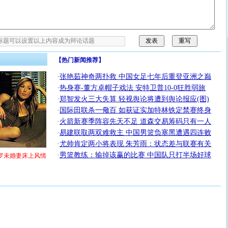
【热门新闻推荐】
·
张艳茹神奇两扑救 中国女足七年后重登亚洲之巅
·
热身赛-董方卓帽子戏法 安特卫普10-0狂胜弱旅
·
郑智发火三大失算 轻视舆论将遭到舆论报应(图)
·
国际田联杀一儆百 如获证实加特林铁定禁赛终身
·
火箭新赛季阵容先天不足 道森交易筹码只有一人
·
易建联取两双难救主 中国男篮负塞黑遭遇四连败
·
尤帅肯定两小将表现 朱芳雨：状态差与联赛有关
·
男篮教练：输掉该赢的比赛 中国队只打半场好球
罗未婚妻床上风情