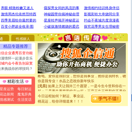
[圣诞节]
圣诞节到了，想想没什么送给你的，又不打算给
你太多，只有给你五千万：千万快乐！千万要健康！千万
要平安！千万要知足！千万不要忘记我！
通
性感丽人
[圣诞节]
不只这样的日子才会想起你,而是这样的日子才
精品专题推荐
能正大光明地骚扰你,告诉你,圣诞要快乐!新年要快乐!天
短信企业通秀百变功能
天都要快乐噢!
浪漫情怀一起漫步音乐
[圣诞节]
奉上一颗祝福的心,在这个特别的日子里,愿幸福,
同城约会今夜告别寂寞
如意,快乐,鲜花,一切美好的祝愿与你同在.圣诞快乐!
[元旦]
看到你我会触电；看不到你我要充电；没有你我会
敢来挑战你的球技吗？
断电。爱你是我职业，想你是我事业，抱你是我特长，吻
你是我专业！水晶之恋祝你新年快乐
精彩生活
[元旦]
如果上天让我许三个愿望，一是今生今世和你在一
起；二是再生再世和你在一起；三是三生三世和你不再分
星座运势
每日财运
离。水晶之恋祝你新年快乐
花边新闻
魔鬼辞典
今日运程如何？财运、事业运、
[元旦]
当我狠下心扭头离去那一刻，你在我身后无助地哭
情感测试
生活笑话
桃花运，给你详细道来！！！
泣，这痛楚让我明白我多么爱你。我转身抱住你：这猪不
卖了。水晶之恋祝你新年快乐。
[春节]
风柔雨润好月圆，半岛铁盒伴身边，每日尽显开心
颜！冬去春来似水如烟，劳碌人生需尽欢！听一曲轻歌，
道一声平安！新年吉祥万事如愿
[春节]
传说薰衣草有四片叶子：第一片叶子是信仰，第二