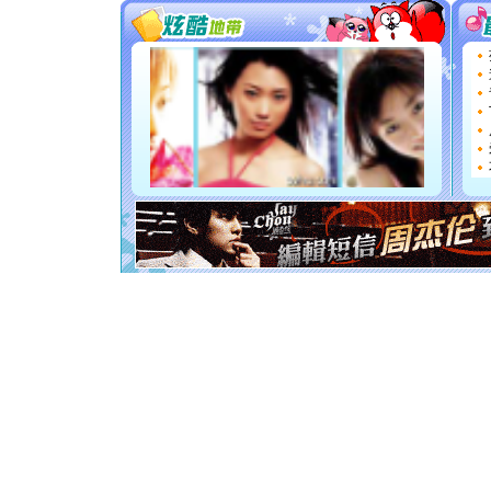
要平安！
[圣诞节]
能正大光明
天都要快
[圣诞节]
如意,快乐
[元旦]
看
断电。爱
你是我专
[元旦]
如
起；二是
离。水晶
[元旦]
当
泣，这痛
卖了。水
[春节]
风
颜！冬去
道一声平
[春节]
传
片叶子是
送你一棵