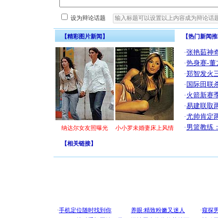
设为辩论话题
【精彩图片新闻】
【热门新闻推
·
张艳茹神
·
热身赛-董
·
郑智发火三
·
国际田联
·
火箭新赛
·
易建联取
·
尤帅肯定
·
男篮教练
纳达尔女友照曝光
小小罗未婚妻床上风情
【
相关链接
】