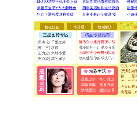
[圣诞节]
你太多，
要平安！
搜狐短信
小灵通
性感丽人
[圣诞节]
能正大光明
三星图铃专区
精品专题推荐
天都要快
短信企业通秀百变功能
[周杰伦] 千里之外
[圣诞节]
浪漫情怀一起漫步音乐
[誓 言] 求佛
如意,快乐
同城约会今夜告别寂寞
[王力宏] 大城小爱
[元旦]
看
敢来挑战你的球技吗？
[王心凌] 花的嫁纱
断电。爱
你是我专
[元旦]
如
精彩生活
起；二是
星座运势
每日财运
离。水晶
花边新闻
魔鬼辞典
[元旦]
当
今日运程
泣，这痛
情感测试
生活笑话
桃花运，
卖了。水
[春节]
风
颜！冬去
道一声平
[春节]
传
片叶子是
送你一棵
[圣诞节]
你太多，