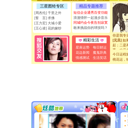
能正大光明
三星图铃专区
精品专题推荐
天都要快
短信企业通秀百变功能
[周杰伦] 千里之外
[圣诞节]
浪漫情怀一起漫步音乐
[誓 言] 求佛
如意,快乐
同城约会今夜告别寂寞
[王力宏] 大城小爱
[元旦]
看
敢来挑战你的球技吗？
[王心凌] 花的嫁纱
断电。爱
你是我专
[元旦]
如
精彩生活
起；二是
星座运势
每日财运
离。水晶
花边新闻
魔鬼辞典
[元旦]
当
今日运程
情感测试
生活笑话
泣，这痛
桃花运，
卖了。水
[春节]
风
颜！冬去
道一声平
[春节]
传
片叶子是
送你一棵
[圣诞节]
你太多，
要平安！
[圣诞节]
能正大光明
天都要快
[圣诞节]