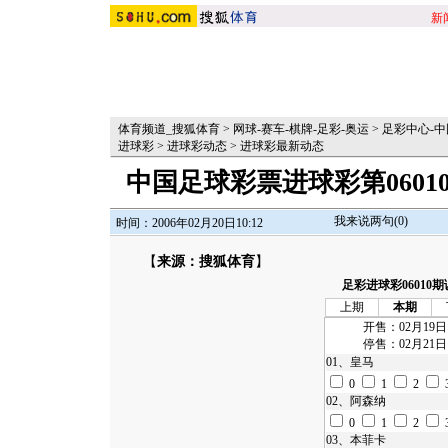
新
体育频道_搜狐体育
>
网球-赛车-棋牌-足彩-奥运
>
足彩中心-中
进球彩
>
进球彩动态
>
进球彩最新动态
中国足球彩票进球彩第060
我来说两句(
0
)
时间：2006年02月20日10:12
【
来源：搜狐体育
】
足彩进球彩06010
上期
本期
开售：02月19日
停售：02月21日
01、
皇马
0
1
2
02、
阿森纳
0
1
2
03、
本菲卡