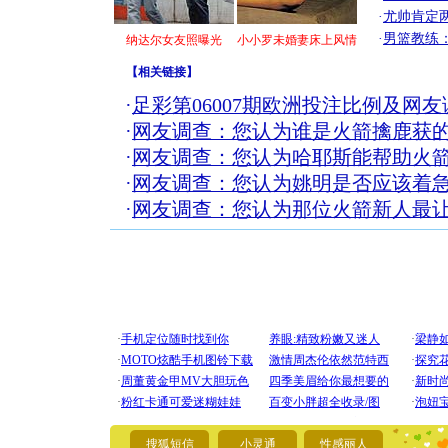
·
尤帅肯定
·
男篮教练
纳达尔女友照曝光
小小罗未婚妻床上风情
【
相关链接
】
·
足彩第06007期欧洲投注比例及网
·
网友调查：您认为谁是火箭擒鹿获
·
网友调查：您认为哈耶斯能帮助火
·
网友调查：您认为姚明是否应该着
·
网友调查：您认为那位火箭新人最
[圣诞节]
你太多，
要平安！
搜狐短信
小灵通
性感丽人
[圣诞节]