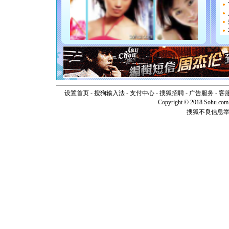
如意,快乐
[元旦]
看
断电。爱
你是我专
[元旦]
如
起；二是
离。水晶
[元旦]
当
泣，这痛
卖了。水
[春节]
风
设置首页
-
搜狗输入法
-
支付中心
-
搜狐招聘
-
广告服务
-
客
颜！冬去
Copyright © 2018 Sohu.com I
道一声平
搜狐不良信息
[春节]
传
片叶子是
送你一棵