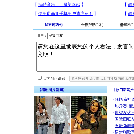
我来说两句
全部跟贴
(
0
条)
精华区
(
0
用户：
设为辩论话题
【精彩图片新闻】
【热门新闻推
·
张艳茹神
·
热身赛-董
·
郑智发火三
·
国际田联
·
火箭新赛
·
易建联取