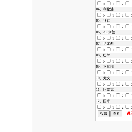
0
1
2
04、
利物浦
0
1
2
05、
拜仁
0
1
2
06、
AC米兰
0
1
2
07、
切尔西
0
1
2
08、
巴萨
0
1
2
09、
不莱梅
0
1
2
10、
尤文
0
1
2
11、
阿贾克
0
1
2
12、
国米
0
1
2
进