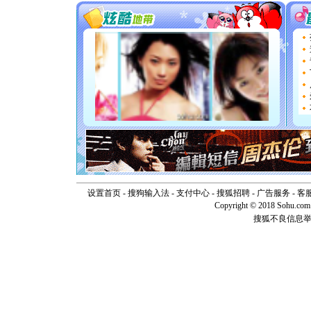
你太多，
要平安！
[圣诞节]
能正大光明
天都要快
[圣诞节]
如意,快乐
[元旦]
看
断电。爱
你是我专
[元旦]
如
起；二是
离。水晶
[元旦]
当
泣，这痛
卖了。水
设置首页
-
搜狗输入法
-
支付中心
-
搜狐招聘
-
广告服务
-
客
[春节]
风
Copyright © 2018 Sohu.com I
颜！冬去
搜狐不良信息
道一声平
[春节]
传
片叶子是
送你一棵