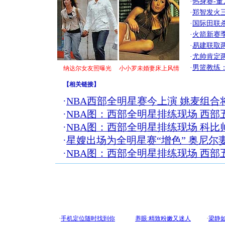
·
热身赛-董
·
郑智发火三
·
国际田联
·
火箭新赛
·
易建联取
·
尤帅肯定
·
男篮教练
纳达尔女友照曝光
小小罗未婚妻床上风情
【
相关链接
】
·
NBA西部全明星赛今上演 姚麦组合
·
NBA图：西部全明星排练现场 西部
·
NBA图：西部全明星排练现场 科比
·
星嫂出场为全明星赛“增色” 奥尼尔
·
NBA图：西部全明星排练现场 西部