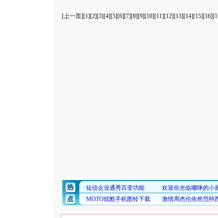
[
上一页
][
1
][
2
][
3
][
4
][
5
][
6
][
7
][
8
][9][
10
][
11
][
12
][
13
][
14
][
15
][
16
][
1