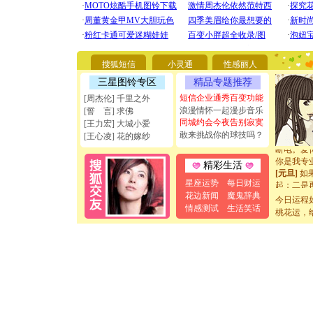
[圣诞节]
你太多，
要平安！
搜狐短信
小灵通
性感丽人
[圣诞节]
三星图铃专区
精品专题推荐
能正大光明
天都要快
短信企业通秀百变功能
[周杰伦] 千里之外
[圣诞节]
浪漫情怀一起漫步音乐
[誓 言] 求佛
如意,快乐
同城约会今夜告别寂寞
[王力宏] 大城小爱
[元旦]
看
敢来挑战你的球技吗？
[王心凌] 花的嫁纱
断电。爱
你是我专
精彩生活
[元旦]
如
起；二是
星座运势
每日财运
离。水晶
花边新闻
魔鬼辞典
今日运程
[元旦]
当
情感测试
生活笑话
桃花运，
泣，这痛
卖了。水
[春节]
风
颜！冬去
道一声平
[春节]
传
片叶子是
送你一棵
[圣诞节]