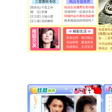
三星图铃专区
精品专题推荐
能正大光明
都要快乐噢
短信企业通秀百变功能
[周杰伦] 千里之外
[圣诞节]
浪漫情怀一起漫步音乐
[誓 言] 求佛
如意,快乐
同城约会今夜告别寂寞
[王力宏] 大城小爱
[元旦]
看
敢来挑战你的球技吗？
[王心凌] 花的嫁纱
断电。爱
你是我专
精彩生活
[元旦]
如
起；二是
星座运势
每日财运
离。水晶
花边新闻
魔鬼辞典
今日运程
[元旦]
当
情感测试
生活笑话
桃花运，
泣，这痛
卖了。水
[春节]
风
颜！冬去
道一声平
[春节]
传
片叶子是
送你一棵
[圣诞节]
你太多，
要平安！
[圣诞节]
能正大光明
都要快乐噢
[圣诞节]