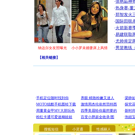
·
张艳茹神
·
热身赛-董
·
郑智发火三
·
国际田联
·
火箭新赛
·
易建联取
·
尤帅肯定
·
男篮教练
纳达尔女友照曝光
小小罗未婚妻床上风情
【
相关链接
】
[圣诞节]
你太多，
要平安！
搜狐短信
小灵通
性感丽人
[圣诞节]