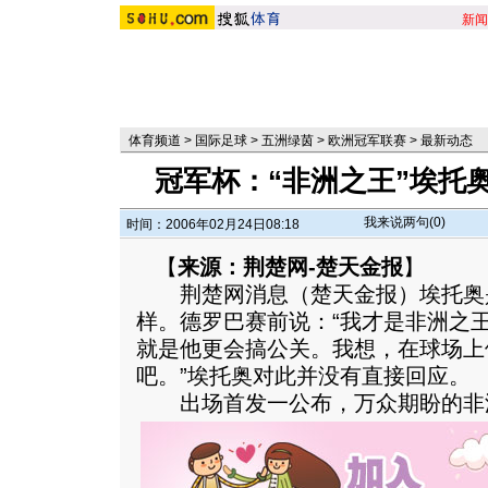
新闻
体育频道
>
国际足球
>
五洲绿茵
>
欧洲冠军联赛
>
最新动态
冠军杯：“非洲之王”埃托
我来说两句(
0
)
时间：2006年02月24日08:18
【
来源：荆楚网-楚天金报
】
荆楚网消息（楚天金报）埃托奥
样。德罗巴赛前说：“我才是非洲之
就是他更会搞公关。我想，在球场上
吧。”埃托奥对此并没有直接回应。
出场首发一公布，万众期盼的非洲