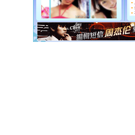
如意,快乐
[元旦]
看
断电。爱
你是我专
[元旦]
如
起；二是
离。水晶
[元旦]
当
泣，这痛
卖了。水
[春节]
风
颜！冬去
道一声平
[春节]
传
片叶子是
送你一棵