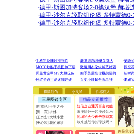
·
德甲-斯图加特客场2-0擒汉堡 赫
·
德甲-沙尔克轻取纽伦堡 多特蒙德0
·
德甲-沙尔克轻取纽伦堡 多特蒙德0
[圣诞节]
你太多，
要平安！
搜狐短信
小灵通
性感丽人
[圣诞节]
能正大光明
三星图铃专区
精品专题推荐
都要快乐噢
短信企业通秀百变功能
[周杰伦] 千里之外
[圣诞节]
浪漫情怀一起漫步音乐
[誓 言] 求佛
如意,快乐
同城约会今夜告别寂寞
[王力宏] 大城小爱
[元旦]
看
敢来挑战你的球技吗？
[王心凌] 花的嫁纱
断电。爱
你是我专