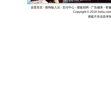
泣，这痛
卖了。水
设置首页
-
搜狗输入法
-
支付中心
-
搜狐招聘
-
广告服务
-
客
[春节]
风
Copyright © 2018 Sohu.com I
颜！冬去
搜狐不良信息举
道一声平
[春节]
传
片叶子是
送你一棵