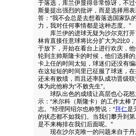
于落选，库兰伊显得非常惊讶，不过
斯曼提出强烈的批评，而是选择用表
答：“我不会总是去想着落选国家队
力，我对任何事情都是这种态度。”
库兰伊的进球无疑为沙尔克打开了
林肯直接任意球将比分扩大为2比0
于放下，开始在看台上进行欢庆，他
轮到主帅斯隆卡的时候，他们选择的
卡上任的时间太短，球迷们还没有编
在这短短的时间里已征服了球迷，在
还未有败绩，而且还率队成功晋级联
体为此他称为“不败先生”。
球队出色的成绩让高层也心花怒
示：“米尔科（斯隆卡）的工作太棒
志。”经理阿绍尔也称赞说：“
拜仁
是
的状态都不如我们。当我们攀升到第
是不来梅排在我们后面呢。”
现在沙尔克唯一的问题来自于丹