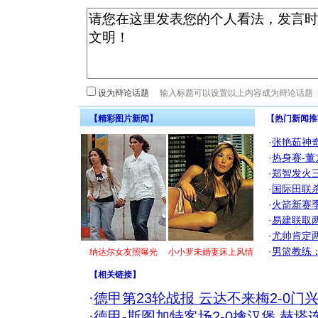
设为辩论话题
【精彩图片新闻】
【热门新闻推
·
张艳茹神
·
热身赛-董
·
郑智发火三
·
国际田联
·
火箭新赛
·
易建联取
·
尤帅肯定
·
男篮教练
纳达尔女友照曝光
小小罗未婚妻床上风情
【
相关链接
】
·
德甲第23轮战报 云达不来梅2-0门
·
德甲-斯图加特客场2-0擒汉堡 赫