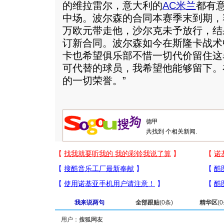
的维拉雷尔，意大利的
AC米兰
都有
中场。波尔森的合同本赛季末到期，
万欧元带走他，沙尔克未予放行，结
订新合同。波尔森如今在斯隆卡战术
卡也希望俱乐部不惜一切代价留住这
可代替的球员，我希望他能够留下。
的一切荣誉。”
共找到
个相关新闻.
我来说两句
全部跟贴
(
0
条)
精华区
(
0
用户：