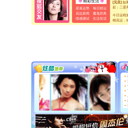
[元旦]
如
精彩生活
起；二是
星座运势
每日财运
离。水晶
花边新闻
魔鬼辞典
[元旦]
当
今日运程
情感测试
生活笑话
泣，这痛
桃花运，
卖了。水
[春节]
风
颜！冬去
道一声平
[春节]
传
片叶子是
送你一棵
[圣诞节]
你太多，
要平安！
[圣诞节]
能正大光明
都要快乐噢
[圣诞节]
如意,快乐
[元旦]
看
断电。爱
你是我专
[元旦]
如
起；二是
离。水晶
[元旦]
当