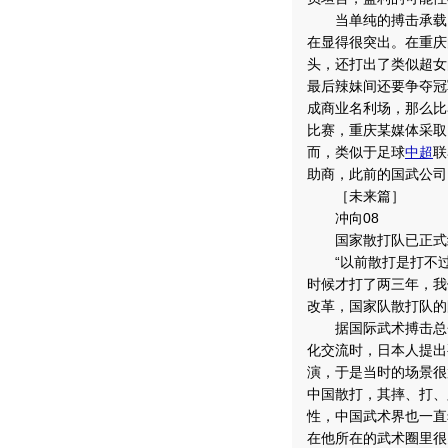
当单纯的搏击承载了
在显得很突出。在重庆
头，还打出了类似超女
最后辣妹间还要争夺冠
成商业名利场，那么比
比赛，重庆某媒体采取
而，类似于足球
中超
联
助商，此前的国武公司
［未来篇］
冲向08
国家散打队已正式
“以前散打是打不过
时候才打了两三年，我
改革，国家队散打队的
据国际武术搏击总会
化交流时，日本人提出
演，于是当时的场景很
中国散打，其摔、打、
性，中国武术界也一直
在他所在的武术圈里很