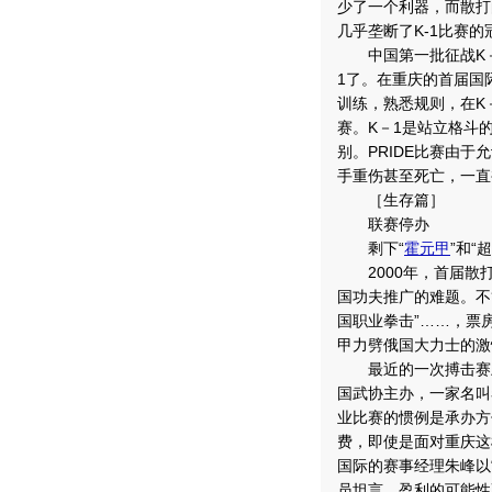
少了一个利器，而散打
几乎垄断了K-1比赛的
中国第一批征战K－
1了。在重庆的首届国
训练，熟悉规则，在K
赛。K－1是站立格斗
别。PRIDE比赛由
手重伤甚至死亡，一直
［生存篇］
联赛停办
剩下“
霍元甲
”和“
2000年，首届散
国功夫推广的难题。不
国职业拳击”……，票
甲力劈俄国大力士的激
最近的一次搏击赛上
国武协主办，一家名叫
业比赛的惯例是承办方
费，即使是面对重庆这
国际的赛事经理朱峰以
员坦言，盈利的可能性