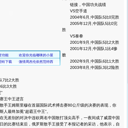
链接，中国功夫战绩
VS空手道
2004年6月,中国队5比0完胜
2005年12月,中国队5比0完
胜
VS泰拳
2001年9月,中国队5比2大胜
2001年12月,中国队1比4惨
败
2002年9月,中国队6比1大胜
2003年8月,中国队3比2险胜
队7比2大胜
6比3大胜
”
赛王中王进言
手王姆斯里穆在首届国际武术搏击赛80公斤级的决赛的表现，你
斯人最终加冕“超霸王中王”。
无差别的对决中连砍两名中国散打顶尖高手，一夜间成了威震中国
日的比赛结束后，俄罗斯散手王接受了本报记者的采访，他表示，自