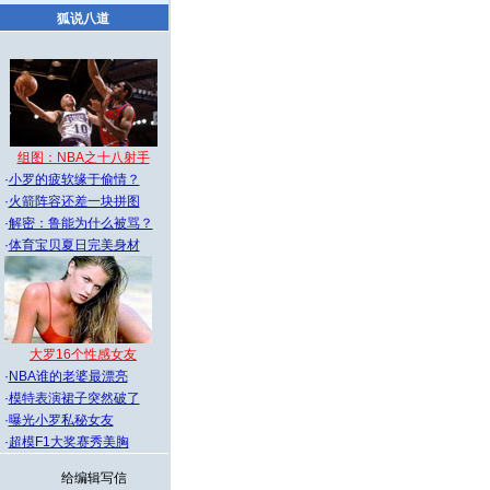
狐说八道
组图：NBA之十八射手
·
小罗的疲软缘于偷情？
·
火箭阵容还差一块拼图
·
解密：鲁能为什么被骂？
·
体育宝贝夏日完美身材
大罗16个性感女友
·
NBA谁的老婆最漂亮
·
模特表演裙子突然破了
·
曝光小罗私秘女友
·
超模F1大奖赛秀美胸
给编辑写信