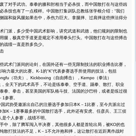
废了对手武功。泰拳的膝和肘相当于必杀技，而中国散打在与这些凶
必杀技也有了一点模样。中国散打集训队总教练张学根介绍：“我们
侧踹和旋风腿如果击中，杀伤力巨大。拿腿摔、过肩摔这些摔法得分
门派，多少受中国武术影响，讲究武道和武德，他们规则的限制也
用腿，极真空手道更是规定不准用拳头打头。中国散打在与这些搏击
的战绩一直是胜多负少。
击
武术门派间的论剑，在国外还有一些无限制技法的职业搏击比赛，
其中影响力最大的比赛。K-1的“K”代表参赛选手所使用的技法，包括
ongfu（功夫）、Kickboxing（自由搏击），Kempo（拳法）
际上，全天下的武术高手，不论是练泰拳、空手道、踢拳、散打、职业
泰拳、拳击，甚至美国的军队格斗技、法国的沙巴特，或者是练过很
－1参赛。
国武协受邀派出自己的注册选手参加日本K－1比赛，至今共派出过
参加K－1赛事最多的中国散打选手，此外还有安虎、任彦兵、王三侦
人是个人参赛，战绩不明。
中，除了腾军闯入半决赛，其他很多人都是首轮出局，被KO的也
纯散打技法的不足，K－1不允许抱和摔，这让散打在近距离作战时