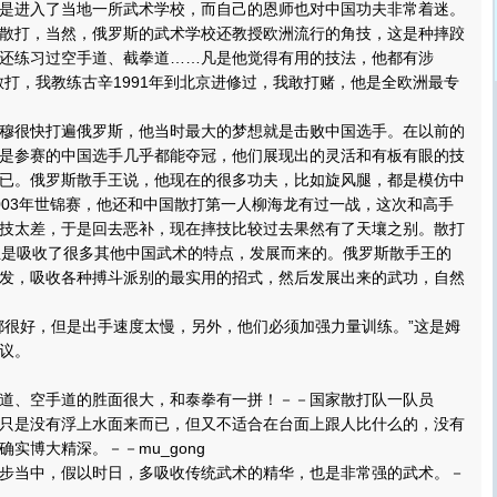
是进入了当地一所武术学校，而自己的恩师也对中国功夫非常着迷。
散打，当然，俄罗斯的武术学校还教授欧洲流行的角技，这是种摔跤
还练习过空手道、截拳道……凡是他觉得有用的技法，他都有涉
散打，我教练古辛1991年到北京进修过，我敢打赌，他是全欧洲最专
很快打遍俄罗斯，他当时最大的梦想就是击败中国选手。在以前的
是参赛的中国选手几乎都能夺冠，他们展现出的灵活和有板有眼的技
已。俄罗斯散手王说，他现在的很多功夫，比如旋风腿，都是模仿中
003年世锦赛，他还和中国散打第一人柳海龙有过一战，这次和高手
技太差，于是回去恶补，现在摔技比较过去果然有了天壤之别。散打
正是吸收了很多其他中国武术的特点，发展而来的。俄罗斯散手王的
发，吸收各种搏斗派别的最实用的招式，然后发展出来的武功，自然
很好，但是出手速度太慢，另外，他们必须加强力量训练。”这是姆
议。
、空手道的胜面很大，和泰拳有一拼！－－国家散打队一队员
是没有浮上水面来而已，但又不适合在台面上跟人比什么的，没有
实博大精深。－－mu_gong
当中，假以时日，多吸收传统武术的精华，也是非常强的武术。－