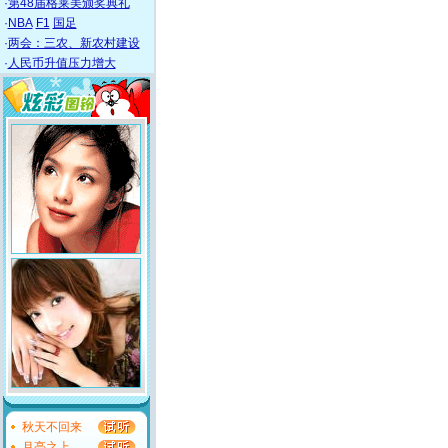
·
第48届格莱美颁奖典礼
·
NBA
F1
国足
·
两会：三农、新农村建设
·
人民币升值压力增大
秋天不回来
月亮之上