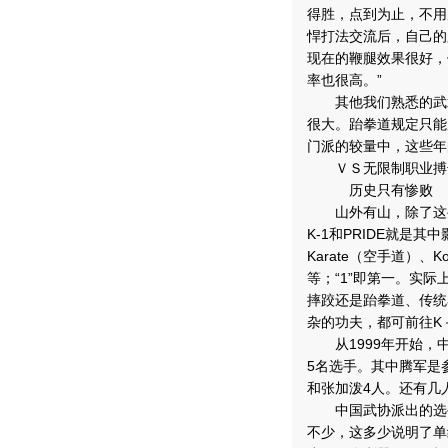
得胜，点到为止，不用
悍打法交流后，自己的
现在的鞭腿效果很好，
率也很高。”
其他我们熟悉的武术
很大。跆拳道规定只能
门派的较量中，这些年
ＶＳ无限制职业搏
历史只有惨败
山外有山，除了这些
K-1和PRIDE就是
Karate（空手道）、K
等；“1”即第一。实
摔跤还是跆拳道、传统
杂的功夫，都可前往K
从1999年开始，中
5名选手。其中腾军是
和张加泼4人。还有几
中国武协派出的选手
不少，这多少说明了单