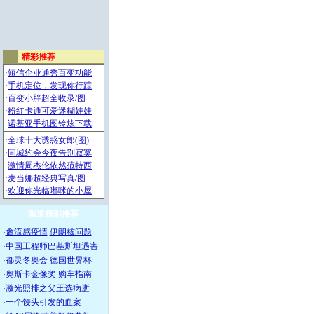
频道精彩推荐
·
禽流感疫情
伊朗核问题
·
中国工程师巴基斯坦遇害
·
都灵冬奥会
德国世界杯
·
奥斯卡金像奖
购车指南
·
激光照排之父王选病逝
·
一个馒头引发的血案