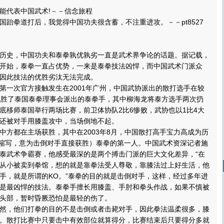
代表中国武术!－－信念旅程
拳道打后，我觉得中国功夫很含蓄，不注重进攻。－－pt8527
史，中国功夫和泰拳孰优孰劣一直是武术界争论的话题。据记载，
开始，泰拳一直占优势，一来是泰拳技法凶悍，而中国武术门派众
因此技法的优胜劣汰无法完成。
一次官方接触发生在2001年广州，中国武协派出的散打选手在较
战胜了泰国泰拳理事会派出的泰拳手，其中柳海龙将泰方选手两次扔
底移师泰国举行两场比赛，前卫体协队2比6惨败，武协也以1比4大
还被对手用膝盖攻中，当场倒地不起。
都在主场获胜，其中在2003年8月，中国散打高手宝力高成为历
out的缩写，意为击倒对手直接获胜）泰拳的第一人。中国武术资深记者施
泰武术争霸赛，他感受最深的是两个搏击门派的巨大文化差异，“在
从小被卖到拳馆，想的就是靠拳法受人尊敬，靠膝法过上好生活，他
手，就是所谓的KO。”泰拳的目的就是击倒对手，这样，经过多年进
是最凶悍的技法。泰拳手擅长用膝盖、手肘和拳头作战，如果不慎被
头部，暂时昏厥恐怕是最轻的伤了。
，他们打拳的目的不是击倒或者击毙对手，因此拳法温柔很多，膝
。散打比赛中只要击中有效部位就算得分，比赛结束后只要得分多就