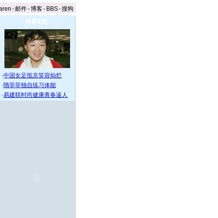
aren
-
邮件
-
博客
-
BBS
-
搜狗
体育幻灯
·
中国女足抵京笑容灿烂
·
隋菲菲独自练习体能
·
易建联时尚健康青春逼人