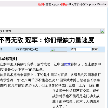
新闻
-
体育
-
娱乐
-
财经
-
IT
-
汽车
-
房产
-
女人
-
TV
-
chin
技
>
武术
不再无敌 冠军：你们最缺力量速度
我来说两句(
(24)
)
07
-成都商报
】
多中国顶尖散打高手，踢馆成功，让中国
武术
界惊讶，也让很多中
国功夫是否天下第一”的老话题。
届武术搏击争霸赛上，不论是中国武协官员、各级裁判和国家散打
表示惊讶，“什么？可千万不能这么说！”国际武术搏击总会会长李泰
国散打这几年确实进步很大，但全世界的搏击门派成千上万，我们和
很多搏击种类都没有交流。
即使
战胜对手也不能说是这门功夫战
胜了那种功夫，武术，人的因素
太大了。”