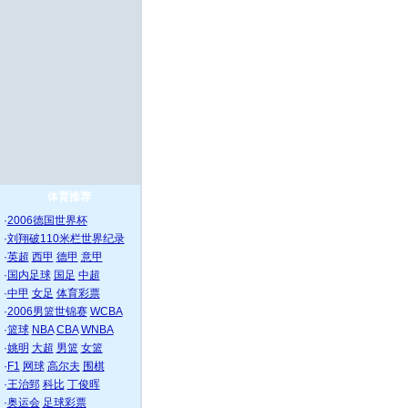
体育推荐
·
2006德国世界杯
·
刘翔破110米栏世界纪录
·
英超
西甲
德甲
意甲
·
国内足球
国足
中超
·
中甲
女足
体育彩票
·
2006男篮世锦赛
WCBA
·
篮球
NBA
CBA
WNBA
·
姚明
大超
男篮
女篮
·
F1
网球
高尔夫
围棋
·
王治郅
科比
丁俊晖
·
奥运会
足球彩票