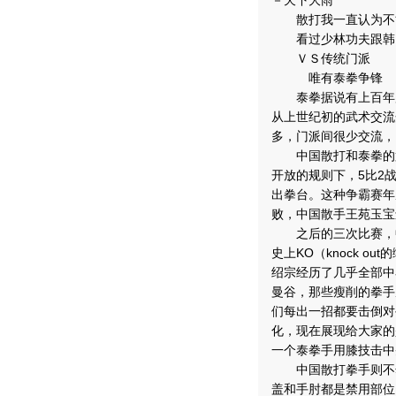
－天下大雨
散打我一直认为不能
看过少林功夫跟韩国跆
ＶＳ传统门派
唯有泰拳争锋
泰拳据说有上百年历
从上世纪初的武术交流
多，门派间很少交流，
中国散打和泰拳的第
开放的规则下，5比2
出拳台。这种争霸赛年
败，中国散手王苑玉宝
之后的三次比赛，中方
史上KO（knock 
绍宗经历了几乎全部中
曼谷，那些瘦削的拳手
们每出一招都要击倒对
化，现在展现给大家的
一个泰拳手用膝技击中
中国散打拳手则不然
盖和手肘都是禁用部位