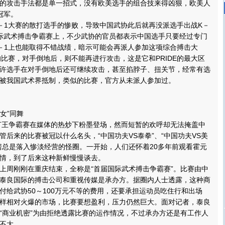
的攻击手法都是单一招式，没有欧美选手的组合技来得凶狠，欧美人
冠军。
1大赛的散打选手的惨败，导致中国武协此后就再没派选手出战K－
际武术搏击争霸赛上，不少武协的官员都表示中国选手只要经过专门
－1上也能取得不错战绩，暗示可能会再派人参加这项综合搏击大
的比赛，对手倒地后，则不能再进行攻击，这是它和PRIDE的最大区
于允许选手在对手倒地后还可继续攻击，甚至掐脖子、扭关节，经常有选
被我国武术界抵制，类似的比赛，官方从未派人参加过。
超女”同舞
打王争霸赛在媒体的热炒下粉墨登场，然而短暂的欢呼却无法掩盖中
管后来的比赛被冠以什么名头，“中国功夫VS泰拳”、“中国功夫VS美
房总是落入惨淡经营的怪圈。一开始，人们还怀着20多年前观看霍元
情，到了后来这种新鲜慢慢谈去。
周刚刚在重庆结束，全称是“首届国际武术搏击争霸赛”。比赛由中
泰良国际的搏击公司和重视传媒是承办方。据圈内人士透露，这种商
付给武协50～100万元不等的费用，还要承担运动员吃住行和出场
样相对火爆的市场，比赛要想盈利，压力仍然巨大。面对记者，泰良
“商业机密”为由拒绝透露比赛的运作情况，不过承办方还是有工作人
不大。