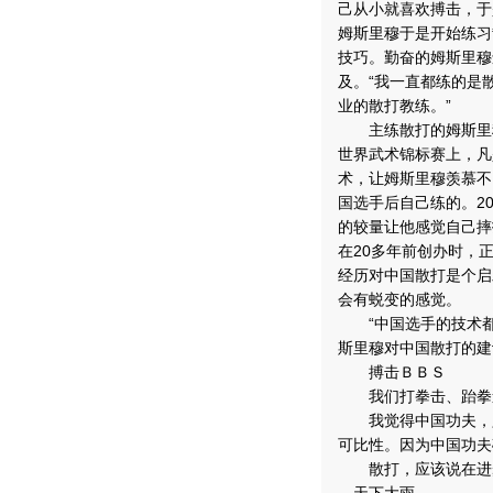
己从小就喜欢搏击，于
姆斯里穆于是开始练习
技巧。勤奋的姆斯里穆
及。“我一直都练的是
业的散打教练。”
主练散打的姆斯里穆
世界武术锦标赛上，凡
术，让姆斯里穆羡慕不
国选手后自己练的。2
的较量让他感觉自己摔
在20多年前创办时，
经历对中国散打是个启
会有蜕变的感觉。
“中国选手的技术都
斯里穆对中国散打的建
搏击ＢＢＳ
我们打拳击、跆拳道
我觉得中国功夫，只
可比性。因为中国功夫确
散打，应该说在进步