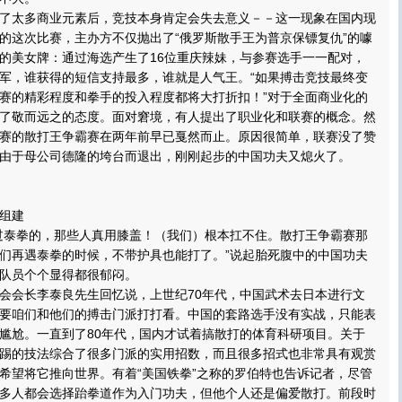
太多商业元素后，竞技本身肯定会失去意义－－这一现象在国内现
的这次比赛，主办方不仅抛出了“俄罗斯散手王为普京保镖复仇”的噱
的美女牌：通过海选产生了16位重庆辣妹，与参赛选手一一配对，
军，谁获得的短信支持最多，谁就是人气王。“如果搏击竞技最终变
赛的精彩程度和拳手的投入程度都将大打折扣！”对于全面商业化的
了敬而远之的态度。面对窘境，有人提出了职业化和联赛的概念。然
赛的散打王争霸赛在两年前早已戛然而止。原因很简单，联赛没了赞
由于母公司德隆的垮台而退出，刚刚起步的中国功夫又熄火了。
组建
泰拳的，那些人真用膝盖！（我们）根本扛不住。散打王争霸赛那
们再遇泰拳的时候，不带护具也能打了。”说起胎死腹中的中国功夫
队员个个显得都很郁闷。
会长李泰良先生回忆说，上世纪70年代，中国武术去日本进行文
要咱们和他们的搏击门派打打看。中国的套路选手没有实战，只能表
尴尬。一直到了80年代，国内才试着搞散打的体育科研项目。关于
踢的技法综合了很多门派的实用招数，而且很多招式也非常具有观赏
希望将它推向世界。有着“美国铁拳”之称的罗伯特也告诉记者，尽管
多人都会选择跆拳道作为入门功夫，但他个人还是偏爱散打。前段时