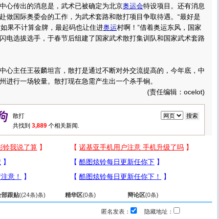
中心传出的消息是，武术已被确定为北京
奥运会
特设项目。还有消息
赴做国际奥委会的工作，为武术套路和散打项目争取待遇。“最好是
，如果不计算金牌，最起码也让住进
奥运
村啊！”借着奥运东风，国家
闪电选拔选手，于春节后组建了国家武术散打集训队和国家武术套路
。
心主任王莜麟坦言，散打是通过不断对外交流提高的，今年底，中
州进行一场较量。散打现在急需产生出一个杀手锏。
(责任编辑：ocelot)
共找到
3,889
个相关新闻.
全部跟贴
(
(24条)
条)
精华区
(
0
条)
辩论区
(
0
条)
匿名发表：
隐藏地址：