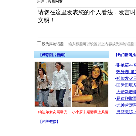
用户：
设为辩论话题
【精彩图片新闻】
【热门新闻推
·
张艳茹神
·
热身赛-董
·
郑智发火三
·
国际田联
·
火箭新赛
·
易建联取
·
尤帅肯定
·
男篮教练
纳达尔女友照曝光
小小罗未婚妻床上风情
【
相关链接
】