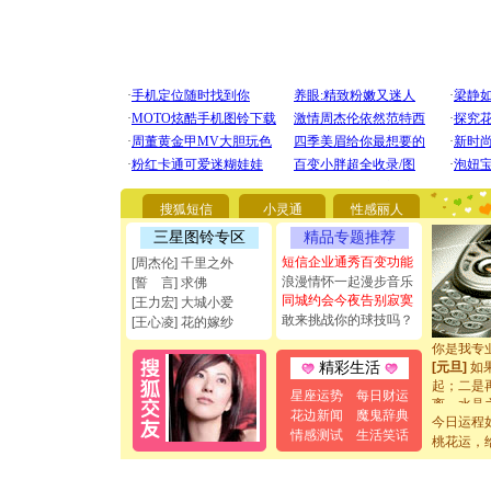
[圣诞节]
你太多，
要平安！
搜狐短信
小灵通
性感丽人
[圣诞节]
能正大光明
三星图铃专区
精品专题推荐
都要快乐噢
短信企业通秀百变功能
[周杰伦] 千里之外
[圣诞节]
浪漫情怀一起漫步音乐
[誓 言] 求佛
如意,快乐
同城约会今夜告别寂寞
[王力宏] 大城小爱
[元旦]
看
敢来挑战你的球技吗？
[王心凌] 花的嫁纱
断电。爱
你是我专
[元旦]
如
精彩生活
起；二是
星座运势
每日财运
离。水晶
花边新闻
魔鬼辞典
[元旦]
当
今日运程
情感测试
生活笑话
泣，这痛
桃花运，
卖了。水
[春节]
风