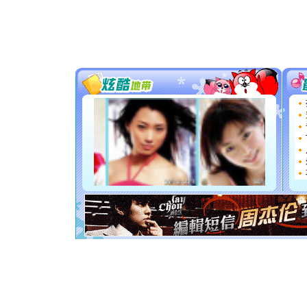
颜！冬去
道一声平
[春节]
传
片叶子是
送你一棵
[圣诞节]
你太多，
要平安！
[圣诞节]
能正大光明
都要快乐噢
[圣诞节]
如意,快乐
[元旦]
看
断电。爱
你是我专
[元旦]
如
起；二是
离。水晶
[元旦]
当
泣，这痛
卖了。水
[春节]
风
颜！冬去
道一声平
[春节]
传
片叶子是