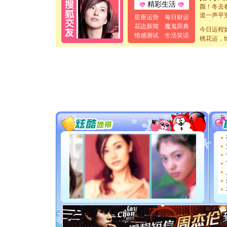
颜！冬去
精彩生活
道一声平
星座运势
每日财运
[春节]
传
花边新闻
魔鬼辞典
片叶子是
今日运程
情感测试
生活笑话
送你一棵
桃花运，
[圣诞节]
你太多，
要平安！
[圣诞节]
能正大光明
都要快乐噢
[圣诞节]
如意,快乐
[元旦]
看
断电。爱
你是我专
[元旦]
如
起；二是
离。水晶
[元旦]
当
泣，这痛
卖了。水
[春节]
风
颜！冬去
道一声平
[春节]
传