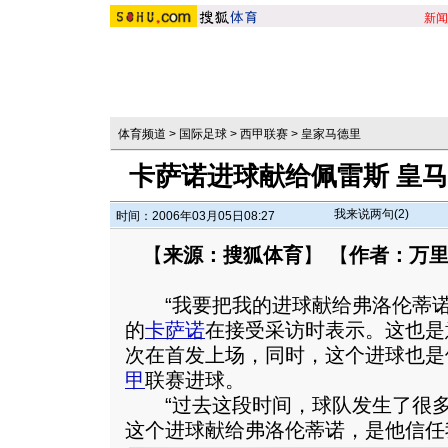
新闻
体育频道
>
国际足球
>
西甲联赛
>
皇家马德里
卡萨诺进球献给佩雷斯 皇
我来说两句(
2
)
时间：2006年03月05日08:27
【
来源：搜狐体育
】 【
作者：万
“我要把我的进球献给弗洛伦蒂诺
的
卡萨诺
在接受采访时表示。这也是
次在首发上场，同时，这个进球也是
甲
联赛进球。
“过去这段时间，球队发生了很多
这个进球献给弗洛伦蒂诺，是他信任