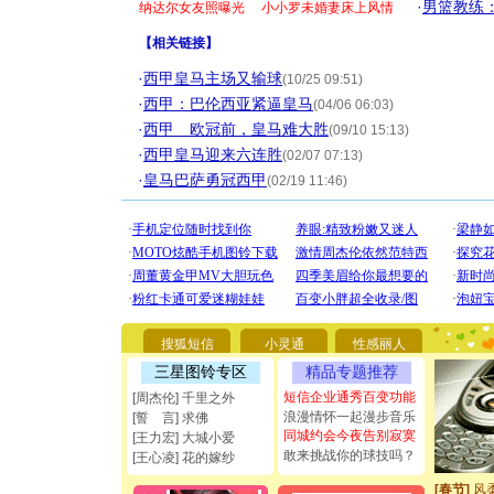
·
男篮教练
纳达尔女友照曝光
小小罗未婚妻床上风情
【
相关链接
】
·
西甲皇马主场又输球
(10/25 09:51)
·
西甲：巴伦西亚紧逼皇马
(04/06 06:03)
·
西甲 欧冠前，皇马难大胜
(09/10 15:13)
·
西甲皇马迎来六连胜
(02/07 07:13)
[圣诞节]
·
皇马巴萨勇冠西甲
(02/19 11:46)
你太多，
要平安！
[圣诞节]
能正大光明
都要快乐噢
[圣诞节]
如意,快乐
[元旦]
看
断电。爱
搜狐短信
小灵通
性感丽人
你是我专
[元旦]
如
三星图铃专区
精品专题推荐
起；二是
短信企业通秀百变功能
[周杰伦] 千里之外
离。水晶
浪漫情怀一起漫步音乐
[誓 言] 求佛
[元旦]
当
同城约会今夜告别寂寞
[王力宏] 大城小爱
泣，这痛
敢来挑战你的球技吗？
[王心凌] 花的嫁纱
卖了。水
[春节]
风