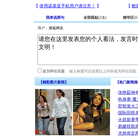
我来说两句
全部跟贴
(
2
条)
精华区
(
0
用户：
设为辩论话题
【精彩图片新闻】
【热门新闻推
·
张艳茹神
·
热身赛-董
·
郑智发火三
·
国际田联
·
火箭新赛
·
易建联取
·
尤帅肯定