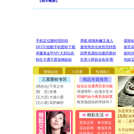
【
相关链接
】
[圣诞节]
你太多，
要平安！
搜狐短信
小灵通
性感丽人
[圣诞节]
能正大光明
三星图铃专区
精品专题推荐
都要快乐噢
短信企业通秀百变功能
[周杰伦] 千里之外
[圣诞节]
浪漫情怀一起漫步音乐
[誓 言] 求佛
如意,快乐
同城约会今夜告别寂寞
[王力宏] 大城小爱
[元旦]
看
敢来挑战你的球技吗？
[王心凌] 花的嫁纱
断电。爱
你是我专
[元旦]
如
精彩生活
起；二是
星座运势
每日财运
离。水晶
花边新闻
魔鬼辞典
[元旦]
当
今日运程
情感测试
生活笑话