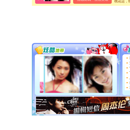
泣，这痛
桃花运，
卖了。水
[春节]
风
颜！冬去
道一声平
[春节]
传
片叶子是
送你一棵
[圣诞节]
你太多，
要平安！
[圣诞节]
能正大光明
都要快乐噢
[圣诞节]
如意,快乐
[元旦]
看
断电。爱
你是我专
[元旦]
如
起；二是
离。水晶
[元旦]
当
泣，这痛
卖了。水
[春节]
风
颜！冬去