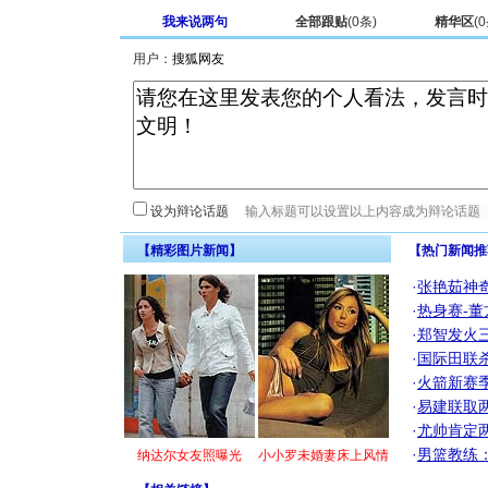
我来说两句
全部跟贴
(
0
条)
精华区
(
0
用户：
设为辩论话题
【精彩图片新闻】
【热门新闻推
·
张艳茹神
·
热身赛-董
·
郑智发火三
·
国际田联
·
火箭新赛
·
易建联取
·
尤帅肯定
·
男篮教练
纳达尔女友照曝光
小小罗未婚妻床上风情