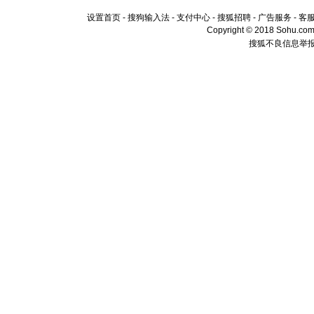
道一声平
设置首页
-
搜狗输入法
-
支付中心
-
搜狐招聘
-
广告服务
-
客
[春节]
传
Copyright © 2018 Sohu.com I
片叶子是
搜狐不良信息举
送你一棵