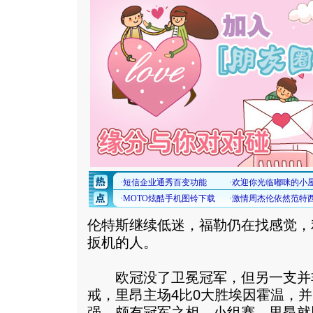
伦特斯继续低迷，福勒仍在找感觉，
扳机的人。
欧冠没了卫冕冠军，但另一支并
戒，里昂主场4比0大胜埃因霍温，并
强，颇有冠军之相。小组赛，里昂就以