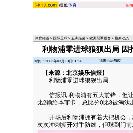
新闻
体育频道
>
国际足球
>
五洲绿茵
>
欧洲冠军联赛
>
最新动态
利物浦零进球狼狈出局 因
我来说两句(
0
)
时间：2006年03月10日01:54
【
来源：北京娱乐信报
】
利物浦零进球狼狈出局
信报讯 利物浦有五大前锋，但让
比2输给本菲卡，总比分0比3被淘汰
开场后利物浦拥有着大把机会，
次次冲刺撕开对手防线，但球到门前