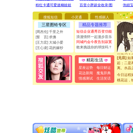
[圣诞节]
你太多，
要平安！
[圣诞节]
搜狐短信
小灵通
性感丽人
能正大光明
三星图铃专区
精品专题推荐
都要快乐噢
[圣诞节]
短信企业通秀百变功能
[周杰伦] 千里之外
如意,快乐
浪漫情怀一起漫步音乐
[誓 言] 求佛
[元旦]
看
同城约会今夜告别寂寞
[王力宏] 大城小爱
断电。爱
敢来挑战你的球技吗？
[王心凌] 花的嫁纱
你是我专
[元旦]
如
精彩生活
起；二是
离。水晶
星座运势
每日财运
[元旦]
当
花边新闻
魔鬼辞典
今日运程
泣，这痛
情感测试
生活笑话
桃花运，
卖了。水
[春节]
风
颜！冬去
道一声平
[春节]
传
片叶子是
送你一棵
[圣诞节]
你太多，
要平安！
[圣诞节]