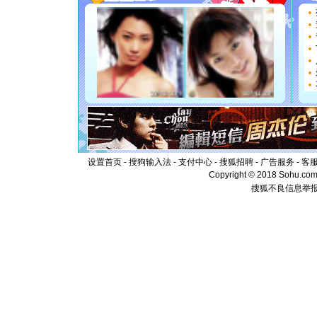
能正大光明
都要快乐噢
[圣诞节]
如意,快乐
[元旦]
看
断电。爱
你是我专
[元旦]
如
起；二是
离。水晶
[元旦]
当
泣，这痛
卖了。水
设置首页
-
搜狗输入法
-
支付中心
-
搜狐招聘
-
广告服务
-
客
[春节]
风
Copyright © 2018 Sohu.com I
颜！冬去
搜狐不良信息举
道一声平
[春节]
传
片叶子是
送你一棵