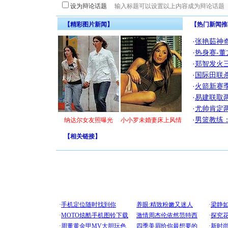
设为辩论话题
【精彩图片新闻】
【热门新闻推
·
张艳茹神
·
热身赛-董
·
郑智发火三
·
国际田联
·
火箭新赛
·
易建联取
·
尤帅肯定
·
男篮教练
纳达尔女友照曝光
小小罗未婚妻床上风情
【
相关链接
】