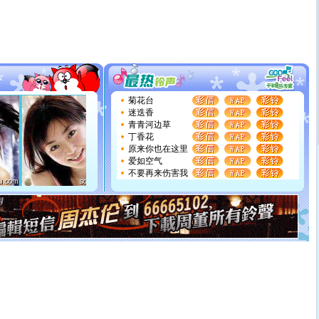
道一声平安！新年吉祥万事如愿
[春节]
传说薰衣草有四片叶子：第一片叶子是信仰，第二
片叶子是希望，第三片叶子是爱情，第四片叶子是幸运。
送你一棵薰衣草，愿你新年快乐！
[圣诞节]
圣诞节到了，想想没什么送给你的，又不打算给
你太多，只有给你五千万：千万快乐！千万要健康！千万
要平安！千万要知足！千万不要忘记我！
[圣诞节]
不只这样的日子才会想起你,而是这样的日子才
菊花台
能正大光明地骚扰你,告诉你,圣诞要快乐!新年要快乐!天天
迷迭香
都要快乐噢!
青青河边草
[圣诞节]
奉上一颗祝福的心,在这个特别的日子里,愿幸福,
丁香花
如意,快乐,鲜花,一切美好的祝愿与你同在.圣诞快乐!
原来你也在这里
[元旦]
看到你我会触电；看不到你我要充电；没有你我会
爱如空气
断电。爱你是我职业，想你是我事业，抱你是我特长，吻
不要再来伤害我
你是我专业！水晶之恋祝你新年快乐
[元旦]
如果上天让我许三个愿望，一是今生今世和你在一
起；二是再生再世和你在一起；三是三生三世和你不再分
离。水晶之恋祝你新年快乐
[元旦]
当我狠下心扭头离去那一刻，你在我身后无助地哭
泣，这痛楚让我明白我多么爱你。我转身抱住你：这猪不
卖了。水晶之恋祝你新年快乐。
[春节]
风柔雨润好月圆，半岛铁盒伴身边，每日尽显开心
颜！冬去春来似水如烟，劳碌人生需尽欢！听一曲轻歌，
道一声平安！新年吉祥万事如愿
[春节]
传说薰衣草有四片叶子：第一片叶子是信仰，第二
片叶子是希望，第三片叶子是爱情，第四片叶子是幸运。