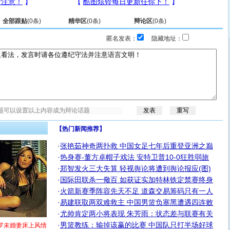
全部跟贴
(
0
条)
精华区
(
0
条)
辩论区
(
0
条)
匿名发表：
隐藏地址：
【热门新闻推荐】
·
张艳茹神奇两扑救 中国女足七年后重登亚洲之巅
·
热身赛-董方卓帽子戏法 安特卫普10-0狂胜弱旅
·
郑智发火三大失算 轻视舆论将遭到舆论报应(图)
·
国际田联杀一儆百 如获证实加特林铁定禁赛终身
·
火箭新赛季阵容先天不足 道森交易筹码只有一人
·
易建联取两双难救主 中国男篮负塞黑遭遇四连败
·
尤帅肯定两小将表现 朱芳雨：状态差与联赛有关
·
男篮教练：输掉该赢的比赛 中国队只打半场好球
罗未婚妻床上风情