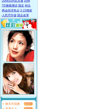
·
2006日内瓦车展
刘翔
·
TD规模测试
国足
科比
·
两会经济热点
3·15维权
·
人民币升值
国企改革
秋天不回来
月亮之上