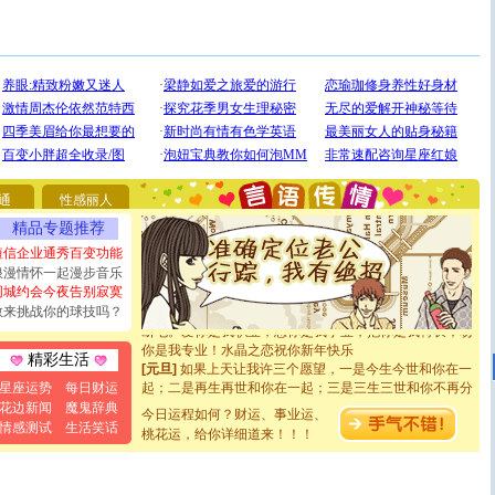
[圣诞节]
圣诞节到了，想想没什么送给你的，又不打算给
你太多，只有给你五千万：千万快乐！千万要健康！千万
要平安！千万要知足！千万不要忘记我！
通
性感丽人
[圣诞节]
不只这样的日子才会想起你,而是这样的日子才
精品专题推荐
能正大光明地骚扰你,告诉你,圣诞要快乐!新年要快乐!天天
都要快乐噢!
短信企业通秀百变功能
[圣诞节]
奉上一颗祝福的心,在这个特别的日子里,愿幸福,
浪漫情怀一起漫步音乐
如意,快乐,鲜花,一切美好的祝愿与你同在.圣诞快乐!
同城约会今夜告别寂寞
[元旦]
看到你我会触电；看不到你我要充电；没有你我会
敢来挑战你的球技吗？
断电。爱你是我职业，想你是我事业，抱你是我特长，吻
你是我专业！水晶之恋祝你新年快乐
精彩生活
[元旦]
如果上天让我许三个愿望，一是今生今世和你在一
起；二是再生再世和你在一起；三是三生三世和你不再分
星座运势
每日财运
离。水晶之恋祝你新年快乐
花边新闻
魔鬼辞典
今日运程如何？财运、事业运、
[元旦]
当我狠下心扭头离去那一刻，你在我身后无助地哭
情感测试
生活笑话
泣，这痛楚让我明白我多么爱你。我转身抱住你：这猪不
桃花运，给你详细道来！！！
卖了。水晶之恋祝你新年快乐。
[春节]
风柔雨润好月圆，半岛铁盒伴身边，每日尽显开心
颜！冬去春来似水如烟，劳碌人生需尽欢！听一曲轻歌，