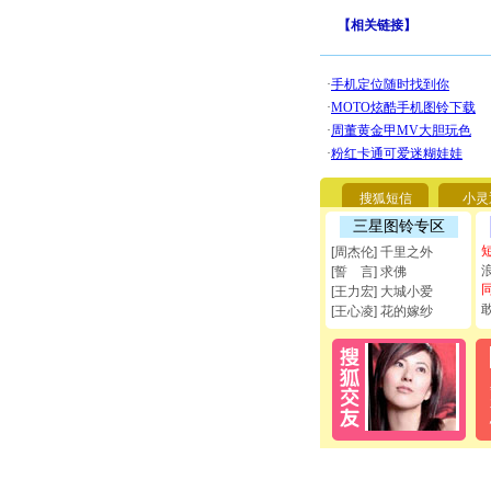
【
相关链接
】
搜狐短信
小灵
三星图铃专区
[周杰伦] 千里之外
[誓 言] 求佛
[王力宏] 大城小爱
[王心凌] 花的嫁纱