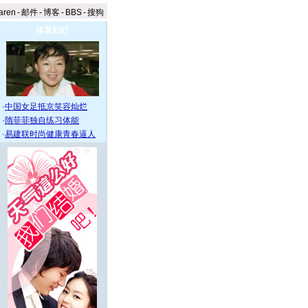
aren
-
邮件
-
博客
-
BBS
-
搜狗
体育幻灯
·
中国女足抵京笑容灿烂
·
隋菲菲独自练习体能
·
易建联时尚健康青春逼人