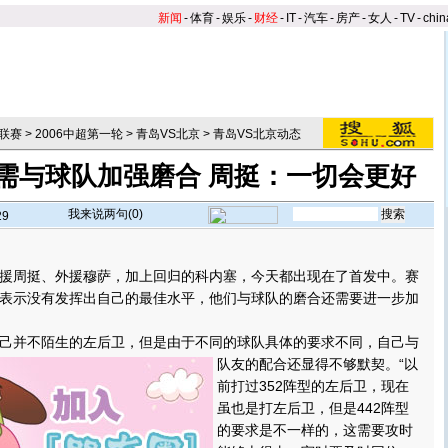
新闻
-
体育
-
娱乐
-
财经
-
IT
-
汽车
-
房产
-
女人
-
TV
-
chin
联赛
>
2006中超第一轮
>
青岛VS北京
>
青岛VS北京动态
需与球队加强磨合 周挺：一切会更好
我来说两句(
0
)
29
】
周挺、外援穆萨，加上回归的科内塞，今天都出现在了首发中。赛
表示没有发挥出自己的最佳水平，他们与球队的磨合还需要进一步加
并不陌生的左后卫，但是由于不同的球队具体的要求不同，自己与
队友的配合还显得不够默契。
“以
前打过352阵型的左后卫，现在
虽也是打左后卫，但是442阵型
的要求是不一样的，这需要攻时