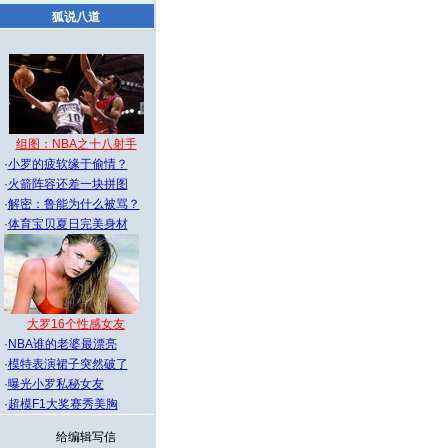
狐说八道
组图：NBA之十八射手
·
小罗的疲软缘于偷情？
·
火箭阵容还差一块拼图
·
解密：鲁能为什么被骂？
·
体育宝贝夏日完美身材
大罗16个性感女友
·
NBA谁的老婆最漂亮
·
模特表演裙子突然破了
·
曝光小罗私秘女友
·
超模F1大奖赛秀美胸
给编辑写信