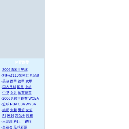
体育推荐
·
2006德国世界杯
·
刘翔破110米栏世界纪录
·
英超
西甲
德甲
意甲
·
国内足球
国足
中超
·
中甲
女足
体育彩票
·
2006男篮世锦赛
WCBA
·
篮球
NBA
CBA
WNBA
·
姚明
大超
男篮
女篮
·
F1
网球
高尔夫
围棋
·
王治郅
科比
丁俊晖
·
奥运会
足球彩票