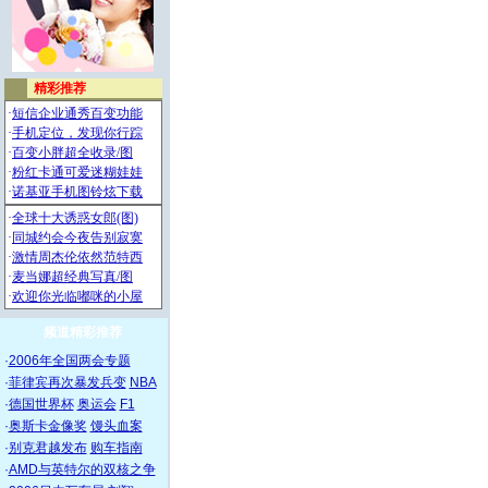
频道精彩推荐
·
2006年全国两会专题
·
菲律宾再次暴发兵变
NBA
·
德国世界杯
奥运会
F1
·
奥斯卡金像奖
馒头血案
·
别克君越发布
购车指南
·
AMD与英特尔的双核之争