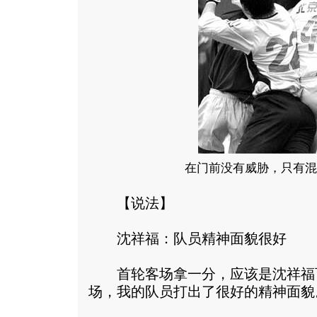
在门前没有威胁，只有混
【说法】
沈祥福：队员精神面貌很好
首轮客场拿一分，应该是沈祥福可
场，我的队员打出了很好的精神面貌