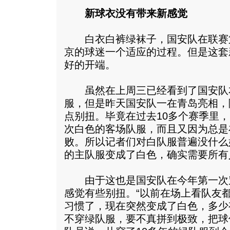
新球衣没有带来新感觉
白衣白裤绿袜子，国安队在联赛
京的球迷一个适应的过程。但是这套
好的开端。
虽然在上周三已经看到了国安队
服，但是昨天国安队一在青岛亮相，
点别扭。毕竟在过去10多个赛季里
次白色的客场队服，而且又因为总是
败。所以记者们对白队服普遍没什么
的主队服变成了白色，确实需要所有
由于这也是国安队在今年第一次
感觉有些别扭。“以前在场上看队友
习惯了，现在突然变成了白色，多少
不穿绿队服，要不真拼到极致，把球