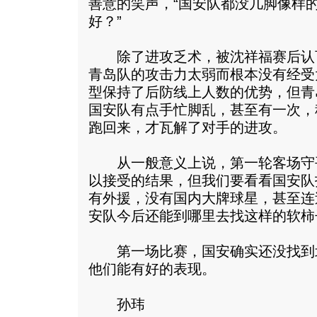
善意的笑声，“国安队都没几脚像样
好？”
除了进攻乏术，被沈祥福赛后认
青岛队的攻击力太弱而根本没有经受
型保持了后防线上人数的优势，但青
国安队有点手忙脚乱，甚至有一次，
跑回来，才瓦解了对手的进攻。
从一般意义上说，第一轮客场守
以接受的结果，但我们要看看国安队
有外援，没有国内大牌球星，甚至连
安队今后还能到哪里去找这样的软柿
第一场比赛，国安确实还没找到
他们能有好的表现。
孙玮