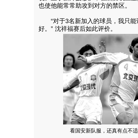
也使他能常常助攻到对方的禁区。
“对于3名新加入的球员，我只能
好。” 沈祥福赛后如此评价。
看国安新队服，还真有点不适