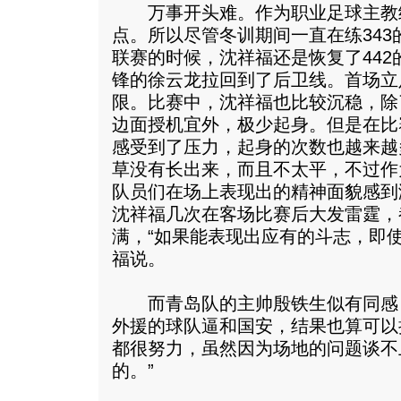
万事开头难。作为职业足球主教
点。所以尽管冬训期间一直在练34
联赛的时候，沈祥福还是恢复了44
锋的徐云龙拉回到了后卫线。首场立
限。比赛中，沈祥福也比较沉稳，除
边面授机宜外，极少起身。但是在比
感受到了压力，起身的次数也越来越
草没有长出来，而且不太平，不过作
队员们在场上表现出的精神面貌感到
沈祥福几次在客场比赛后大发雷霆，
满，“如果能表现出应有的斗志，即
福说。
而青岛队的主帅殷铁生似有同感
外援的球队逼和国安，结果也算可以
都很努力，虽然因为场地的问题谈不
的。”