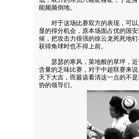
能频频倒地。
对于这场比赛双方的表现，可以
显的得分机会，原本场面占优的国安
候，把攻击力很强的徐云龙死死地钉
获得角球时也不得上前。
瑟瑟的寒风，菜地般的草坪，近
含量的乏味比赛，对于中超联赛来说
天下大吉，而最该看清这一点的不是
协的领导们。