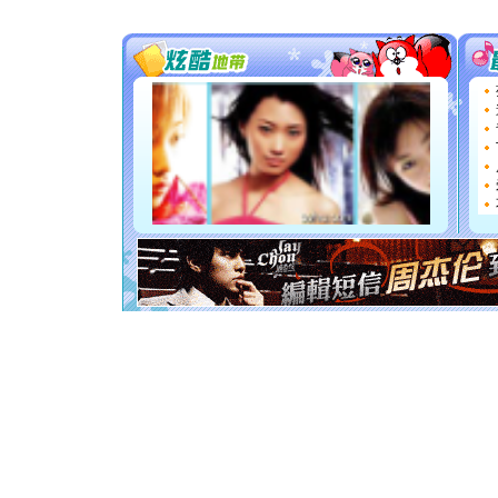
[圣诞节]
你太多，
要平安！
[圣诞节]
能正大光明
都要快乐噢
[圣诞节]
如意,快乐
[元旦]
看
断电。爱
你是我专
[元旦]
如
起；二是
离。水晶
[元旦]
当
泣，这痛
卖了。水
[春节]
风
颜！冬去
道一声平
[春节]
传
片叶子是
送你一棵