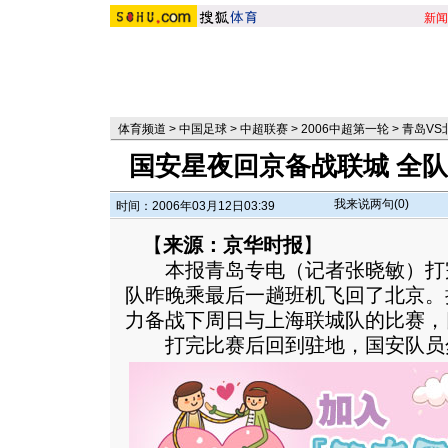
新闻
体育频道
>
中国足球
>
中超联赛
>
2006中超第一轮
>
青岛VS
国安星夜回京备战联城 全
我来说两句(
0
)
时间：2006年03月12日03:39
【
来源：京华时报
】
本报青岛专电（记者张晓敏）打
队昨晚乘最后一趟班机飞回了北京。
力备战下周日与上海联城队的比赛，
打完比赛后回到驻地，国安队员