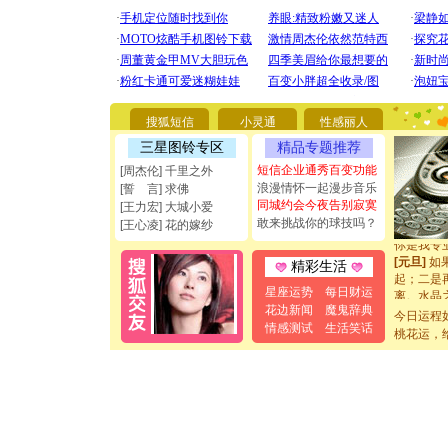
[圣诞节]
你太多，
要平安！
[圣诞节]
搜狐短信
小灵通
性感丽人
能正大光明
三星图铃专区
精品专题推荐
都要快乐噢
短信企业通秀百变功能
[周杰伦] 千里之外
[圣诞节]
浪漫情怀一起漫步音乐
如意,快乐
[誓 言] 求佛
同城约会今夜告别寂寞
[元旦]
看
[王力宏] 大城小爱
断电。爱
敢来挑战你的球技吗？
[王心凌] 花的嫁纱
你是我专
[元旦]
如
精彩生活
起；二是
离。水晶
星座运势
每日财运
[元旦]
当
花边新闻
魔鬼辞典
今日运程
泣，这痛
情感测试
生活笑话
桃花运，
卖了。水
[春节]
风
颜！冬去
道一声平
[春节]
传
片叶子是
送你一棵