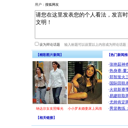
用户：
设为辩论话题
【精彩图片新闻】
【热门新闻推
·
张艳茹神
·
热身赛-董
·
郑智发火三
·
国际田联
·
火箭新赛
·
易建联取
·
尤帅肯定
·
男篮教练
纳达尔女友照曝光
小小罗未婚妻床上风情
【
相关链接
】