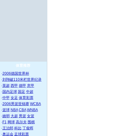
体育推荐
·
2006德国世界杯
·
刘翔破110米栏世界纪录
·
英超
西甲
德甲
意甲
·
国内足球
国足
中超
·
中甲
女足
体育彩票
·
2006男篮世锦赛
WCBA
·
篮球
NBA
CBA
WNBA
·
姚明
大超
男篮
女篮
·
F1
网球
高尔夫
围棋
·
王治郅
科比
丁俊晖
·
奥运会
足球彩票