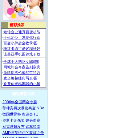
频道精彩推荐
·
2006年全国两会专题
·
菲律宾再次暴发兵变
NBA
·
德国世界杯
奥运会
F1
·
奥斯卡金像奖
馒头血案
·
别克君越发布
购车指南
·
AMD与英特尔的双核之争