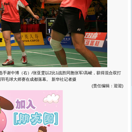
球选手谢中博（右）/张亚雯以2比1战胜同胞张军/高崚，获得混合双打
中国羽毛球大师赛在成都落幕。 新华社记者摄
(责任编辑：迎迎)