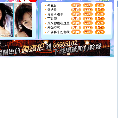
要平安！千万要知足！千万不要忘记我！
[圣诞节]
不只这样的日子才会想起你,而是这样的日子才
菊花台
能正大光明地骚扰你,告诉你,圣诞要快乐!新年要快乐!天天
迷迭香
都要快乐噢!
青青河边草
[圣诞节]
奉上一颗祝福的心,在这个特别的日子里,愿幸福,
丁香花
如意,快乐,鲜花,一切美好的祝愿与你同在.圣诞快乐!
原来你也在这里
[元旦]
看到你我会触电；看不到你我要充电；没有你我会
爱如空气
断电。爱你是我职业，想你是我事业，抱你是我特长，吻
不要再来伤害我
你是我专业！水晶之恋祝你新年快乐
[元旦]
如果上天让我许三个愿望，一是今生今世和你在一
起；二是再生再世和你在一起；三是三生三世和你不再分
离。水晶之恋祝你新年快乐
[元旦]
当我狠下心扭头离去那一刻，你在我身后无助地哭
泣，这痛楚让我明白我多么爱你。我转身抱住你：这猪不
卖了。水晶之恋祝你新年快乐。
[春节]
风柔雨润好月圆，半岛铁盒伴身边，每日尽显开心
颜！冬去春来似水如烟，劳碌人生需尽欢！听一曲轻歌，
道一声平安！新年吉祥万事如愿
[春节]
传说薰衣草有四片叶子：第一片叶子是信仰，第二
片叶子是希望，第三片叶子是爱情，第四片叶子是幸运。
送你一棵薰衣草，愿你新年快乐！