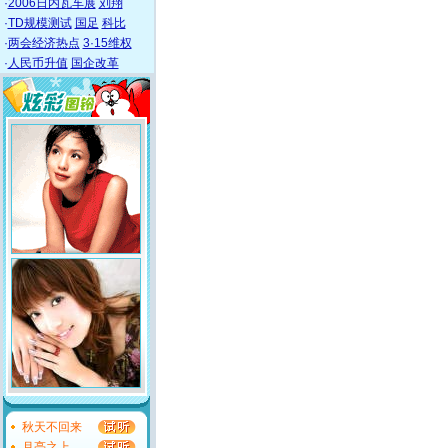
·
2006日内瓦车展
刘翔
·
TD规模测试
国足
科比
·
两会经济热点
3·15维权
·
人民币升值
国企改革
秋天不回来
月亮之上