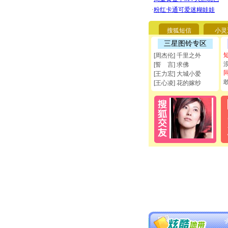
搜狐短信
小灵
三星图铃专区
[周杰伦] 千里之外
[誓 言] 求佛
[王力宏] 大城小爱
[王心凌] 花的嫁纱