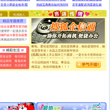
[圣诞节]
圣诞节到了，想想没什么送给你的，又不打算给
你太多，只有给你五千万：千万快乐！千万要健康！千万
通
性感丽人
要平安！千万要知足！千万不要忘记我！
[圣诞节]
不只这样的日子才会想起你,而是这样的日子才
精品专题推荐
能正大光明地骚扰你,告诉你,圣诞要快乐!新年要快乐!天天
短信企业通秀百变功能
都要快乐噢!
浪漫情怀一起漫步音乐
[圣诞节]
奉上一颗祝福的心,在这个特别的日子里,愿幸福,
同城约会今夜告别寂寞
如意,快乐,鲜花,一切美好的祝愿与你同在.圣诞快乐!
敢来挑战你的球技吗？
[元旦]
看到你我会触电；看不到你我要充电；没有你我会
断电。爱你是我职业，想你是我事业，抱你是我特长，吻
你是我专业！水晶之恋祝你新年快乐
精彩生活
[元旦]
如果上天让我许三个愿望，一是今生今世和你在一
星座运势
每日财运
起；二是再生再世和你在一起；三是三生三世和你不再分
离。水晶之恋祝你新年快乐
花边新闻
魔鬼辞典
今日运程如何？财运、事业运、
[元旦]
当我狠下心扭头离去那一刻，你在我身后无助地哭
情感测试
生活笑话
桃花运，给你详细道来！！！
泣，这痛楚让我明白我多么爱你。我转身抱住你：这猪不
卖了。水晶之恋祝你新年快乐。
[春节]
风柔雨润好月圆，半岛铁盒伴身边，每日尽显开心
颜！冬去春来似水如烟，劳碌人生需尽欢！听一曲轻歌，
道一声平安！新年吉祥万事如愿
[春节]
传说薰衣草有四片叶子：第一片叶子是信仰，第二
片叶子是希望，第三片叶子是爱情，第四片叶子是幸运。
送你一棵薰衣草，愿你新年快乐！
[圣诞节]
圣诞节到了，想想没什么送给你的，又不打算给
你太多，只有给你五千万：千万快乐！千万要健康！千万