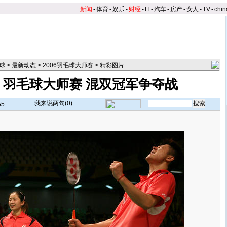
新闻
-
体育
-
娱乐
-
财经
-
IT
-
汽车
-
房产
-
女人
-
TV
-
chin
球
>
最新动态
>
2006羽毛球大师赛
>
精彩图片
：羽毛球大师赛 混双冠军争夺战
我来说两句(
0
)
55