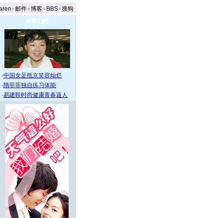
aren
-
邮件
-
博客
-
BBS
-
搜狗
体育幻灯
·
中国女足抵京笑容灿烂
·
隋菲菲独自练习体能
·
易建联时尚健康青春逼人