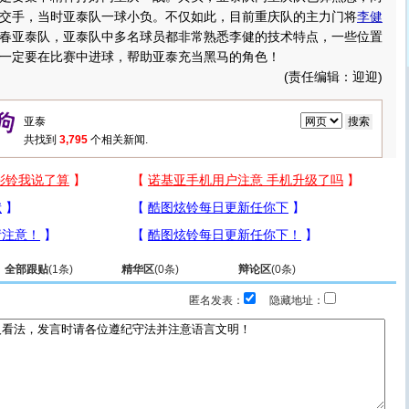
交手，当时亚泰队一球小负。不仅如此，目前重庆队的主力门将
李健
春亚泰队，亚泰队中多名球员都非常熟悉李健的技术特点，一些位置
一定要在比赛中进球，帮助亚泰充当黑马的角色！
(责任编辑：迎迎)
共找到
3,795
个相关新闻.
全部跟贴
(
1
条)
精华区
(
0
条)
辩论区
(
0
条)
匿名发表：
隐藏地址：