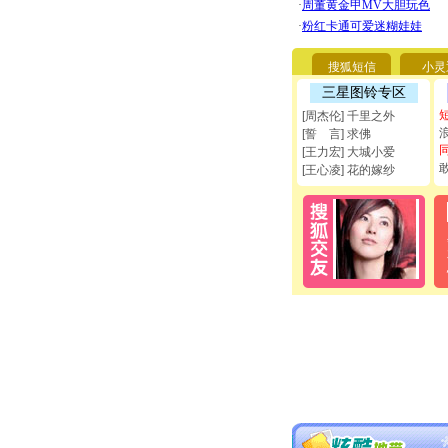
搜狐短信
小灵
三星图铃专区
[周杰伦] 千里之外
[誓 言] 求佛
[王力宏] 大城小爱
[王心凌] 花的嫁纱