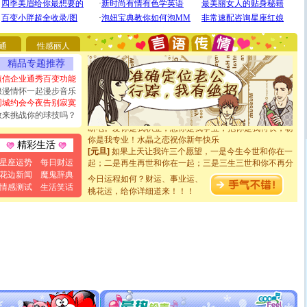
[圣诞节]
圣诞节到了，想想没什么送给你的，又不打算给
你太多，只有给你五千万：千万快乐！千万要健康！千万
要平安！千万要知足！千万不要忘记我！
通
性感丽人
[圣诞节]
不只这样的日子才会想起你,而是这样的日子才
精品专题推荐
能正大光明地骚扰你,告诉你,圣诞要快乐!新年要快乐!天天
都要快乐噢!
短信企业通秀百变功能
[圣诞节]
奉上一颗祝福的心,在这个特别的日子里,愿幸福,
浪漫情怀一起漫步音乐
如意,快乐,鲜花,一切美好的祝愿与你同在.圣诞快乐!
同城约会今夜告别寂寞
[元旦]
看到你我会触电；看不到你我要充电；没有你我会
敢来挑战你的球技吗？
断电。爱你是我职业，想你是我事业，抱你是我特长，吻
你是我专业！水晶之恋祝你新年快乐
精彩生活
[元旦]
如果上天让我许三个愿望，一是今生今世和你在一
起；二是再生再世和你在一起；三是三生三世和你不再分
星座运势
每日财运
离。水晶之恋祝你新年快乐
花边新闻
魔鬼辞典
今日运程如何？财运、事业运、
[元旦]
当我狠下心扭头离去那一刻，你在我身后无助地哭
情感测试
生活笑话
桃花运，给你详细道来！！！
泣，这痛楚让我明白我多么爱你。我转身抱住你：这猪不
卖了。水晶之恋祝你新年快乐。
[春节]
风柔雨润好月圆，半岛铁盒伴身边，每日尽显开心
颜！冬去春来似水如烟，劳碌人生需尽欢！听一曲轻歌，
道一声平安！新年吉祥万事如愿
[春节]
传说薰衣草有四片叶子：第一片叶子是信仰，第二
片叶子是希望，第三片叶子是爱情，第四片叶子是幸运。
送你一棵薰衣草，愿你新年快乐！
[圣诞节]
圣诞节到了，想想没什么送给你的，又不打算给
你太多，只有给你五千万：千万快乐！千万要健康！千万