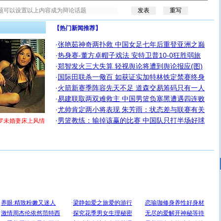
【热门新闻推荐】
·
张艳茹神奇两扑救 中国女足七年后重登亚洲之巅
·
热身赛-董方卓帽子戏法 安特卫普10-0狂胜弱旅
·
郑智发火三大失算 轻视舆论将遭到舆论报应(图)
·
国际田联杀一儆百 如获证实加特林铁定禁赛终身
·
火箭新赛季阵容先天不足 道森交易筹码只有一人
·
易建联取两双难救主 中国男篮负塞黑遭遇四连败
·
尤帅肯定两小将表现 朱芳雨：状态差与联赛有关
·
男篮教练：输掉该赢的比赛 中国队只打半场好球
罗未婚妻床上风情