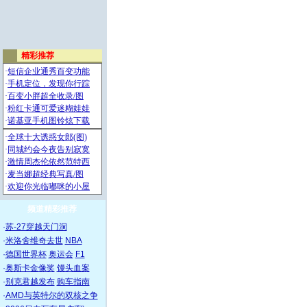
频道精彩推荐
·
苏-27穿越天门洞
·
米洛舍维奇去世
NBA
·
德国世界杯
奥运会
F1
·
奥斯卡金像奖
馒头血案
·
别克君越发布
购车指南
·
AMD与英特尔的双核之争