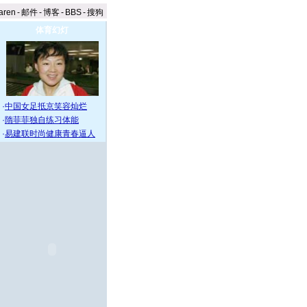
aren
-
邮件
-
博客
-
BBS
-
搜狗
体育幻灯
·
中国女足抵京笑容灿烂
·
隋菲菲独自练习体能
·
易建联时尚健康青春逼人