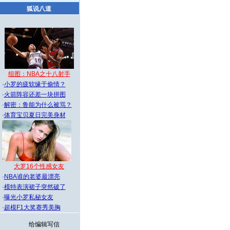
狐说八道
组图：NBA之十八射手
·
小罗的疲软缘于偷情？
·
火箭阵容还差一块拼图
·
解密：鲁能为什么被骂？
·
体育宝贝夏日完美身材
大罗16个性感女友
·
NBA谁的老婆最漂亮
·
模特表演裙子突然破了
·
曝光小罗私秘女友
·
超模F1大奖赛秀美胸
给编辑写信