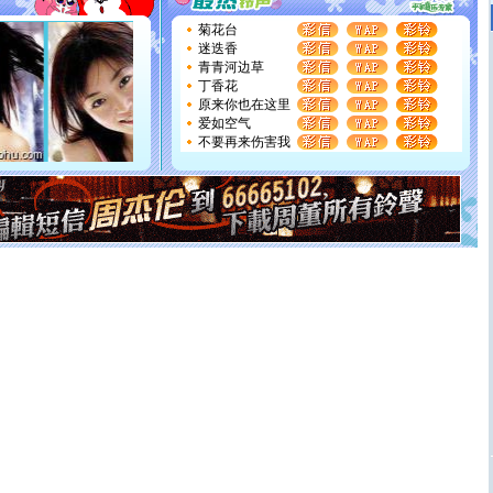
要平安！千万要知足！千万不要忘记我！
[圣诞节]
不只这样的日子才会想起你,而是这样的日子才
菊花台
能正大光明地骚扰你,告诉你,圣诞要快乐!新年要快乐!天天
迷迭香
都要快乐噢!
青青河边草
[圣诞节]
奉上一颗祝福的心,在这个特别的日子里,愿幸福,
丁香花
如意,快乐,鲜花,一切美好的祝愿与你同在.圣诞快乐!
原来你也在这里
[元旦]
看到你我会触电；看不到你我要充电；没有你我会
爱如空气
断电。爱你是我职业，想你是我事业，抱你是我特长，吻
不要再来伤害我
你是我专业！水晶之恋祝你新年快乐
[元旦]
如果上天让我许三个愿望，一是今生今世和你在一
起；二是再生再世和你在一起；三是三生三世和你不再分
离。水晶之恋祝你新年快乐
[元旦]
当我狠下心扭头离去那一刻，你在我身后无助地哭
泣，这痛楚让我明白我多么爱你。我转身抱住你：这猪不
卖了。水晶之恋祝你新年快乐。
[春节]
风柔雨润好月圆，半岛铁盒伴身边，每日尽显开心
颜！冬去春来似水如烟，劳碌人生需尽欢！听一曲轻歌，
道一声平安！新年吉祥万事如愿
[春节]
传说薰衣草有四片叶子：第一片叶子是信仰，第二
片叶子是希望，第三片叶子是爱情，第四片叶子是幸运。
送你一棵薰衣草，愿你新年快乐！