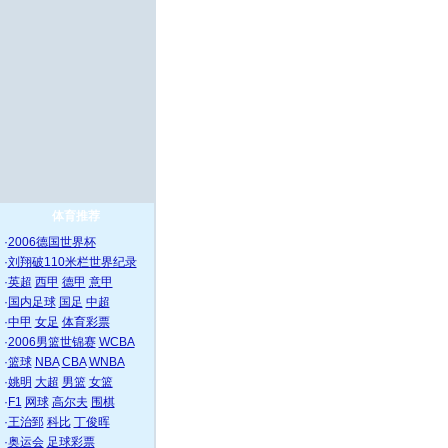
体育推荐
·
2006德国世界杯
·
刘翔破110米栏世界纪录
·
英超
西甲
德甲
意甲
·
国内足球
国足
中超
·
中甲
女足
体育彩票
·
2006男篮世锦赛
WCBA
·
篮球
NBA
CBA
WNBA
·
姚明
大超
男篮
女篮
·
F1
网球
高尔夫
围棋
·
王治郅
科比
丁俊晖
·
奥运会
足球彩票