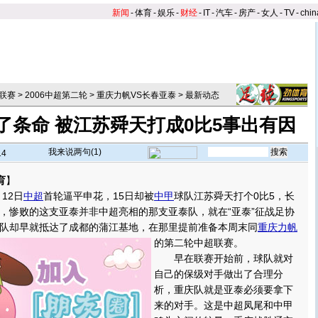
新闻
-
体育
-
娱乐
-
财经
-
IT
-
汽车
-
房产
-
女人
-
TV
-
chin
联赛
>
2006中超第二轮
>
重庆力帆VS长春亚泰
>
最新动态
了条命 被江苏舜天打成0比5事出有因
我来说两句(
1
)
14
育
】
12日
中超
首轮逼平申花，15日却被
中甲
球队江苏舜天打个0比5，长
，惨败的这支亚泰并非中超亮相的那支亚泰队，就在“亚泰”征战足协
队却早就抵达了成都的蒲江基地，在那里提前准备本周末同
重庆力帆
的第二轮中超联赛。
早在联赛开始前，球队就对
自己的保级对手做出了合理分
析，重庆队就是亚泰必须要拿下
来的对手。这是中超凤尾和中甲