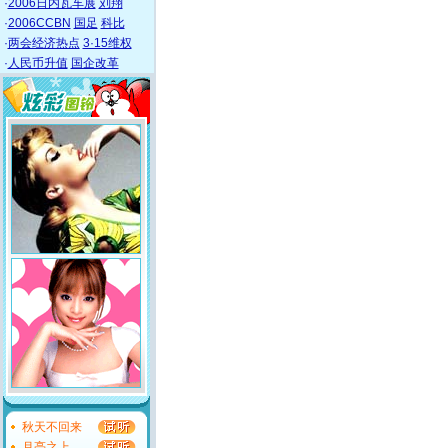
·
2006日内瓦车展
刘翔
·
2006CCBN
国足
科比
·
两会经济热点
3·15维权
·
人民币升值
国企改革
秋天不回来
月亮之上