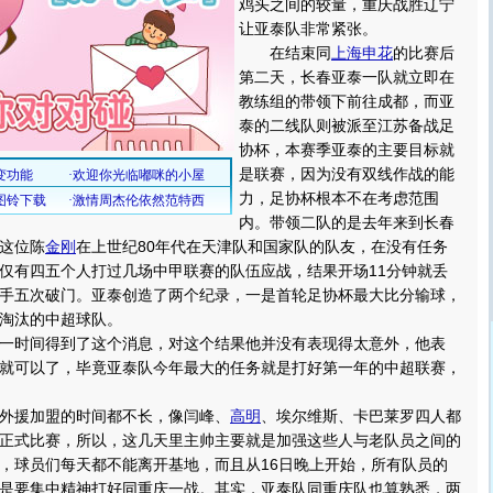
鸡头之间的较量，重庆战胜辽宁
让亚泰队非常紧张。
在结束同
上海申花
的比赛后
第二天，长春亚泰一队就立即在
教练组的带领下前往成都，而亚
泰的二线队则被派至江苏备战足
协杯，本赛季亚泰的主要目标就
是联赛，因为没有双线作战的能
力，足协杯根本不在考虑范围
内。带领二队的是去年来到长春
这位陈
金刚
在上世纪80年代在天津队和国家队的队友，在没有任务
仅有四五个人打过几场中甲联赛的队伍应战，结果开场11分钟就丢
手五次破门。亚泰创造了两个纪录，一是首轮足协杯最大比分输球，
淘汰的中超球队。
一时间得到了这个消息，对这个结果他并没有表现得太意外，他表
就可以了，毕竟亚泰队今年最大的任务就是打好第一年的中超联赛，
援加盟的时间都不长，像闫峰、
高明
、埃尔维斯、卡巴莱罗四人都
正式比赛，所以，这几天里主帅主要就是加强这些人与老队员之间的
，球员们每天都不能离开基地，而且从16日晚上开始，所有队员的
是要集中精神打好同重庆一战。其实，亚泰队同重庆队也算熟悉，两