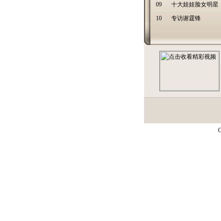
09
十大娃娃脸女明星
10
专访谢霆锋
C