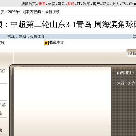
搜狐首页
-
新闻
-
体育
-
娱乐
-
财经
-
IT
-
汽车
-
房产
-
家居
-
女人
-
TV
-
Chi
联赛
>
2006年中超联赛视频
>
最新视频
频：中超第二轮山东3-1青岛 周海滨角球
0:34 来源： 来源：搜狐体育
【
(
0
)
收藏本文
乃伊
内容概述：
来源：东方
性感
庙
榜