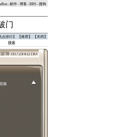
naRen
-
邮件
-
博客
-
BBS
-
搜狗
破门
热点排行
】 【
推荐
】 【
关闭
】
宽频