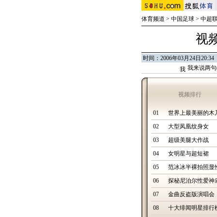
体育频道
>
中国足球
>
中超
视
时间：2006年03月24日2
我来说两句
视频排行
01
世界上最美丽的木
02
大型凤凰纹身女
03
超级美腿大作战
04
女明星与超短裙
05
范冰冰半裸拍照显
06
探秘尼泊尔性爱神
07
金曲反盗版演唱会
08
十大绯闻明星排行