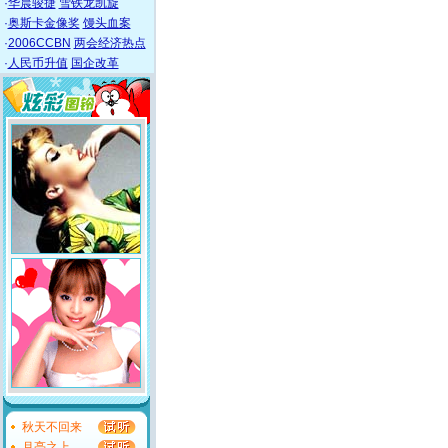
·
华晨骏捷
雪铁龙凯旋
·
奥斯卡金像奖
馒头血案
·
2006CCBN
两会经济热点
·
人民币升值
国企改革
秋天不回来
月亮之上