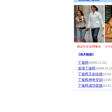
纳达尔女友照曝光
小小
【
相关链接
】
·
丁俊晖
(04/05 11:22)
·
发现丁俊晖
(04/04 01:2
·
丁俊晖又创佳绩
(07/24
·
丁俊晖神奇夺冠
(12/20
·
丁俊晖成功晋级
(01/12