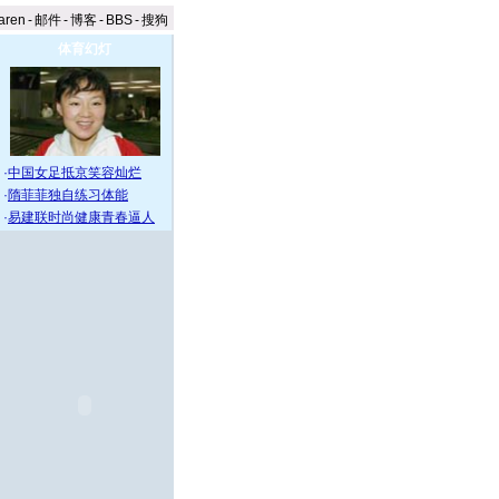
aren
-
邮件
-
博客
-
BBS
-
搜狗
体育幻灯
·
中国女足抵京笑容灿烂
·
隋菲菲独自练习体能
·
易建联时尚健康青春逼人