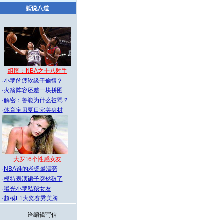
狐说八道
组图：NBA之十八射手
·
小罗的疲软缘于偷情？
·
火箭阵容还差一块拼图
·
解密：鲁能为什么被骂？
·
体育宝贝夏日完美身材
大罗16个性感女友
·
NBA谁的老婆最漂亮
·
模特表演裙子突然破了
·
曝光小罗私秘女友
·
超模F1大奖赛秀美胸
给编辑写信