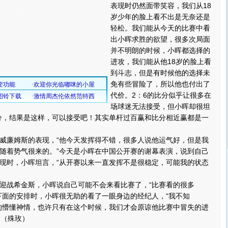
表现时仍然面带笑容，我们从18
岁少年的脸上看不出是无奈还是
轻松。我们能从今天的比赛中看
出小晖求胜的欲望，很多次局面
并不明朗的时候，小晖都选择的
进攻，我们能从他18岁的脸上看
到斗志，但是有时候他的选择未
免有些冒险了，所以他也付出了
代价。2：6的比分似乎让很多在
场球迷无法接受，但小晖却很坦
分，结果是这样，可以接受吧！其实单杆过百赢和比分相近赢都是一
廉姆斯的表现，“他今天发挥得不错，很多人说他运气好，但是我
随着势气很来的。”今天是小晖在中国公开赛的谢幕表演，说到自己
现时，小晖坦言，“从开赛以来一直发挥不是很稳定，可能我的状态
战希金斯，小晖说自己可能不会来看比赛了，“比赛看的很多
下面的安排时，小晖很无助的看了一眼身边的经纪人，“我不知
的懵懂神情，也许只有在这个时候，我们才会原谅他比赛中冒失的进
。（殊玫）