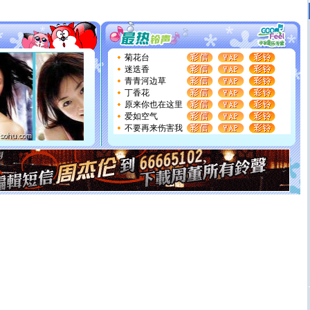
送你一棵薰衣草，愿你新年快乐！
[圣诞节]
圣诞节到了，想想没什么送给你的，又不打算给
你太多，只有给你五千万：千万快乐！千万要健康！千万
要平安！千万要知足！千万不要忘记我！
[圣诞节]
不只这样的日子才会想起你,而是这样的日子才
菊花台
能正大光明地骚扰你,告诉你,圣诞要快乐!新年要快乐!天天
迷迭香
都要快乐噢!
青青河边草
[圣诞节]
奉上一颗祝福的心,在这个特别的日子里,愿幸福,
丁香花
如意,快乐,鲜花,一切美好的祝愿与你同在.圣诞快乐!
原来你也在这里
[元旦]
看到你我会触电；看不到你我要充电；没有你我会
爱如空气
断电。爱你是我职业，想你是我事业，抱你是我特长，吻
不要再来伤害我
你是我专业！水晶之恋祝你新年快乐
[元旦]
如果上天让我许三个愿望，一是今生今世和你在一
起；二是再生再世和你在一起；三是三生三世和你不再分
离。水晶之恋祝你新年快乐
[元旦]
当我狠下心扭头离去那一刻，你在我身后无助地哭
泣，这痛楚让我明白我多么爱你。我转身抱住你：这猪不
卖了。水晶之恋祝你新年快乐。
[春节]
风柔雨润好月圆，半岛铁盒伴身边，每日尽显开心
颜！冬去春来似水如烟，劳碌人生需尽欢！听一曲轻歌，
道一声平安！新年吉祥万事如愿
[春节]
传说薰衣草有四片叶子：第一片叶子是信仰，第二
片叶子是希望，第三片叶子是爱情，第四片叶子是幸运。
送你一棵薰衣草，愿你新年快乐！