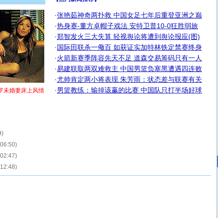
·
张艳茹神奇两扑救 中国女足七年后重登亚洲之巅
·
热身赛-董方卓帽子戏法 安特卫普10-0狂胜弱旅
·
郑智发火三大失算 轻视舆论将遭到舆论报应(图)
·
国际田联杀一儆百 如获证实加特林铁定禁赛终身
·
火箭新赛季阵容先天不足 道森交易筹码只有一人
·
易建联取两双难救主 中国男篮负塞黑遭遇四连败
·
尤帅肯定两小将表现 朱芳雨：状态差与联赛有关
·
男篮教练：输掉该赢的比赛 中国队只打半场好球
罗未婚妻床上风情
9)
 06:50)
 02:47)
 12:48)