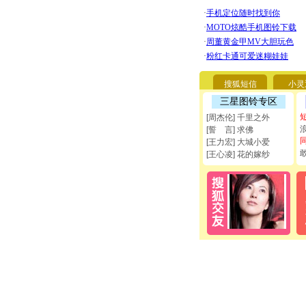
搜狐短信
小灵
三星图铃专区
[周杰伦] 千里之外
[誓 言] 求佛
[王力宏] 大城小爱
[王心凌] 花的嫁纱