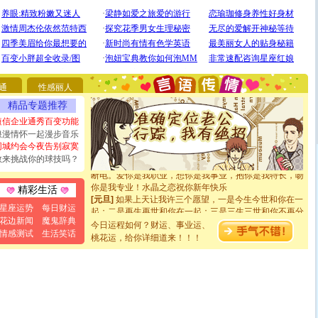
[圣诞节]
圣诞节到了，想想没什么送给你的，又不打算给
你太多，只有给你五千万：千万快乐！千万要健康！千万
要平安！千万要知足！千万不要忘记我！
通
性感丽人
[圣诞节]
不只这样的日子才会想起你,而是这样的日子才
精品专题推荐
能正大光明地骚扰你,告诉你,圣诞要快乐!新年要快乐!天天
都要快乐噢!
短信企业通秀百变功能
[圣诞节]
奉上一颗祝福的心,在这个特别的日子里,愿幸福,
浪漫情怀一起漫步音乐
如意,快乐,鲜花,一切美好的祝愿与你同在.圣诞快乐!
同城约会今夜告别寂寞
[元旦]
看到你我会触电；看不到你我要充电；没有你我会
敢来挑战你的球技吗？
断电。爱你是我职业，想你是我事业，抱你是我特长，吻
你是我专业！水晶之恋祝你新年快乐
精彩生活
[元旦]
如果上天让我许三个愿望，一是今生今世和你在一
起；二是再生再世和你在一起；三是三生三世和你不再分
星座运势
每日财运
离。水晶之恋祝你新年快乐
花边新闻
魔鬼辞典
今日运程如何？财运、事业运、
[元旦]
当我狠下心扭头离去那一刻，你在我身后无助地哭
情感测试
生活笑话
桃花运，给你详细道来！！！
泣，这痛楚让我明白我多么爱你。我转身抱住你：这猪不
卖了。水晶之恋祝你新年快乐。
[春节]
风柔雨润好月圆，半岛铁盒伴身边，每日尽显开心
颜！冬去春来似水如烟，劳碌人生需尽欢！听一曲轻歌，
道一声平安！新年吉祥万事如愿
[春节]
传说薰衣草有四片叶子：第一片叶子是信仰，第二
片叶子是希望，第三片叶子是爱情，第四片叶子是幸运。