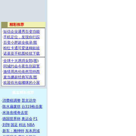
频道精彩推荐
·
消费税调整
普京访华
·
陈水扁废统
台319枪击案
·
米洛舍维奇去世
·
德国世界杯
奥运会
F1
·
刘翔
国足
科比
NBA
·
新车：雅绅特
东本思域