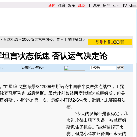
新闻
-
体育
-
娱乐
-
财经
-
IT
-
汽车
-
房产
-
女人
-
TV
-
chin
>
台球动态
>
2006斯诺克中国公开赛
>
丁俊晖征战之
晖坦言状态低迷 否认运气决定论
我来说两句(
0
)
08
】
在“星牌-龙熙顺景杯”2006年斯诺克中国赛半决赛焦点战中，卫冕
锦赛冠军马克-威廉姆斯。虽然此前曾经两度战胜过威廉姆斯，但是
廉姆斯，小晖还是第一次。
最终小晖以2-6告负，遗憾地未能跻身决
赛。
“今天的发挥不是很稳定，几
次进攻都出现了失误，被威廉姆
斯抓住了机会。”虽然输掉了比
赛，但是小晖在评价自己今天的