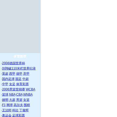
体育推荐
·
2006德国世界杯
·
刘翔破110米栏世界纪录
·
英超
西甲
德甲
意甲
·
国内足球
国足
中超
·
中甲
女足
体育彩票
·
2006男篮世锦赛
WCBA
·
篮球
NBA
CBA
WNBA
·
姚明
大超
男篮
女篮
·
F1
网球
高尔夫
围棋
·
王治郅
科比
丁俊晖
·
奥运会
足球彩票