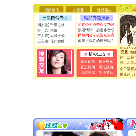
要平安！
[圣诞节]
搜狐短信
小灵通
性感丽人
能正大光明
三星图铃专区
精品专题推荐
都要快乐噢
[圣诞节]
短信企业通秀百变功能
[周杰伦] 千里之外
如意,快乐
浪漫情怀一起漫步音乐
[誓 言] 求佛
[元旦]
看
同城约会今夜告别寂寞
[王力宏] 大城小爱
断电。爱
敢来挑战你的球技吗？
[王心凌] 花的嫁纱
你是我专
[元旦]
如
精彩生活
起；二是
离。水晶
星座运势
每日财运
[元旦]
当
花边新闻
魔鬼辞典
今日运程
泣，这痛
情感测试
生活笑话
桃花运，
卖了。水
[春节]
风
颜！冬去
道一声平
[春节]
传
片叶子是
送你一棵
[圣诞节]
你太多，
要平安！
[圣诞节]
能正大光明