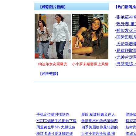
【精彩图片新闻】
【热门新闻推
·
张艳茹神
·
热身赛-董
·
郑智发火三
·
国际田联
·
火箭新赛
·
易建联取
·
尤帅肯定
·
男篮教练
纳达尔女友照曝光
小小罗未婚妻床上风情
【
相关链接
】
[圣诞节]
你太多，