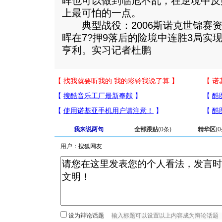
晖也可以做到临危不乱，在逆境中反
上最可怕的一点。
典型战役：2006斯诺克世锦赛资
晖在7?押9落后的险境中连胜3局实
亨利。实习记者杜鹏
我来说两句
全部跟贴
(
0
条)
精华区
(
0
用户：
设为辩论话题