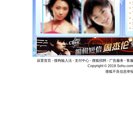
都要快乐噢
[圣诞节]
如意,快乐
[元旦]
看
断电。爱
你是我专
[元旦]
如
起；二是
离。水晶
[元旦]
当
泣，这痛
卖了。水
设置首页
-
搜狗输入法
-
支付中心
-
搜狐招聘
-
广告服务
-
客
[春节]
风
Copyright © 2018 Sohu.com I
颜！冬去
搜狐不良信息举
道一声平
[春节]
传
片叶子是
送你一棵