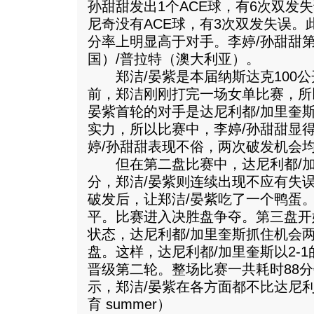
孙甜甜发出1个ACE球，有6次双发
尼奇没有ACE球，有3次双发失误。
分率上明显高于对手。李婷/孙甜甜
国）/普拉特（澳大利亚）。
郑洁/晏紫是本届纳斯达克100公
前，郑洁刚刚打完一场女单比赛，所
晏紫首轮的对手是达尼利都/加里奎
实力，所以比赛中，李婷/孙甜甜显
婷/孙甜甜表现不俗，两次破发机会均
但在第二盘比赛中，达尼利都/加
分，郑洁/晏紫则连续出现不应有失
破发后，让郑洁/晏紫吃了一个鸭蛋。
平。比赛进入决胜盘争夺。第三盘开
状态，达尼利都/加里奎斯抓住机会两
盘。这样，达尼利都/加里奎斯以2-
晋级第二轮。整场比赛一共耗时88
示，郑洁/晏紫在各方面都不比达尼
育 summer）