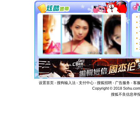
[圣诞节]
你太多，
要平安！
[圣诞节]
能正大光明
都要快乐噢
[圣诞节]
如意,快乐
[元旦]
看
断电。爱
你是我专
[元旦]
如
起；二是
离。水晶
[元旦]
当
设置首页
-
搜狗输入法
-
支付中心
-
搜狐招聘
-
广告服务
-
客
泣，这痛
Copyright © 2018 Sohu.com I
卖了。水
搜狐不良信息举
[春节]
风
颜！冬去
道一声平
[春节]
传
片叶子是
送你一棵