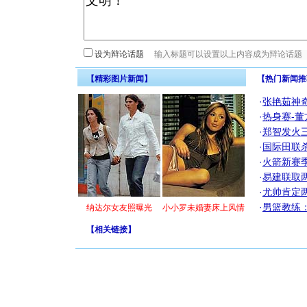
设为辩论话题
【精彩图片新闻】
【热门新闻推
·
张艳茹神
·
热身赛-董
·
郑智发火三
·
国际田联
·
火箭新赛
·
易建联取
·
尤帅肯定
·
男篮教练
纳达尔女友照曝光
小小罗未婚妻床上风情
【
相关链接
】