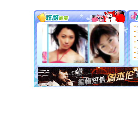
[圣诞节]
你太多，
要平安！
[圣诞节]
能正大光明
都要快乐噢
[圣诞节]
如意,快乐
[元旦]
看
断电。爱
你是我专
[元旦]
如
起；二是
离。水晶
[元旦]
当
泣，这痛
卖了。水
[春节]
风
颜！冬去
道一声平
[春节]
传
片叶子是
送你一棵