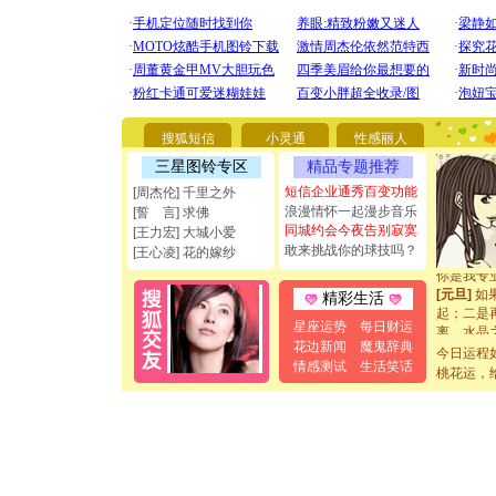
[圣诞节]
你太多，
要平安！
[圣诞节]
搜狐短信
小灵通
性感丽人
能正大光明
三星图铃专区
精品专题推荐
都要快乐噢
短信企业通秀百变功能
[周杰伦] 千里之外
[圣诞节]
浪漫情怀一起漫步音乐
[誓 言] 求佛
如意,快乐
同城约会今夜告别寂寞
[元旦]
看
[王力宏] 大城小爱
敢来挑战你的球技吗？
断电。爱
[王心凌] 花的嫁纱
你是我专
[元旦]
如
精彩生活
起；二是
离。水晶
星座运势
每日财运
[元旦]
当
花边新闻
魔鬼辞典
今日运程
泣，这痛
情感测试
生活笑话
桃花运，
卖了。水
[春节]
风
颜！冬去
道一声平
[春节]
传
片叶子是
送你一棵