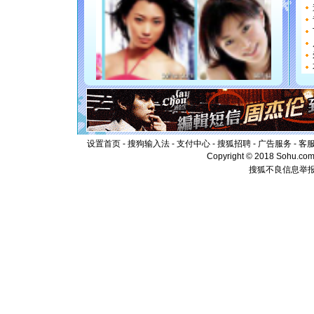
都要快乐噢
[圣诞节]
如意,快乐
[元旦]
看
断电。爱
你是我专
[元旦]
如
起；二是
离。水晶
[元旦]
当
泣，这痛
卖了。水
设置首页
-
搜狗输入法
-
支付中心
-
搜狐招聘
-
广告服务
-
客
[春节]
风
Copyright © 2018 Sohu.com I
颜！冬去
搜狐不良信息举
道一声平
[春节]
传
片叶子是
送你一棵