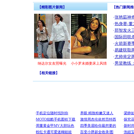
【精彩图片新闻】
【热门新闻推
·
张艳茹神
·
热身赛-董
·
郑智发火三
·
国际田联
·
火箭新赛
·
易建联取
·
尤帅肯定
·
男篮教练
纳达尔女友照曝光
小小罗未婚妻床上风情
【
相关链接
】
[圣诞节]