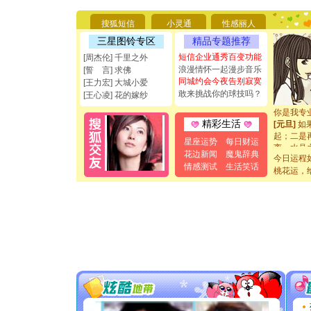
你太多，
要平安！
搜狐短信
小灵通
性感丽人
[圣诞节]
能正大光明
三星图铃专区
精品专题推荐
都要快乐噢
短信企业通秀百变功能
[周杰伦] 千里之外
[圣诞节]
浪漫情怀一起漫步音乐
[誓 言] 求佛
如意,快乐
同城约会今夜告别寂寞
[王力宏] 大城小爱
[元旦]
看
敢来挑战你的球技吗？
[王心凌] 花的嫁纱
断电。爱
你是我专
[元旦]
如
精彩生活
起；二是
星座运势
每日财运
离。水晶
花边新闻
魔鬼辞典
[元旦]
当
今日运程
情感测试
生活笑话
泣，这痛
桃花运，
卖了。水
[春节]
风
颜！冬去
道一声平
[春节]
传
片叶子是
送你一棵
[圣诞节]
你太多，
要平安！
[圣诞节]
能正大光明