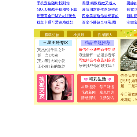
[圣诞节]
你太多，
要平安！
搜狐短信
小灵通
性感丽人
[圣诞节]
能正大光明
三星图铃专区
精品专题推荐
都要快乐噢
短信企业通秀百变功能
[周杰伦] 千里之外
[圣诞节]
浪漫情怀一起漫步音乐
[誓 言] 求佛
如意,快乐
同城约会今夜告别寂寞
[王力宏] 大城小爱
[元旦]
看
敢来挑战你的球技吗？
[王心凌] 花的嫁纱
断电。爱
你是我专
[元旦]
如
精彩生活
起；二是
星座运势
每日财运
离。水晶
花边新闻
魔鬼辞典
[元旦]
当
今日运程
情感测试
生活笑话
泣，这痛
桃花运，
卖了。水
[春节]
风
颜！冬去
道一声平
[春节]
传
片叶子是
送你一棵