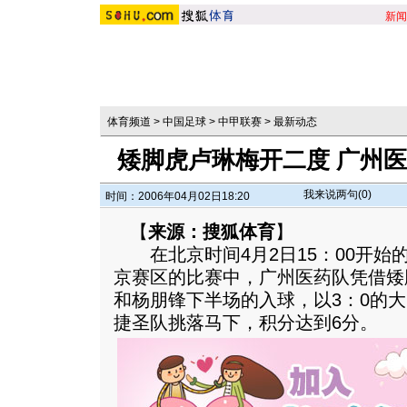
新闻
体育频道
>
中国足球
>
中甲联赛
>
最新动态
矮脚虎卢琳梅开二度 广州
我来说两句(
0
)
时间：2006年04月02日18:20
【
来源：搜狐体育
】
在北京时间4月2日15：00开始
京赛区的比赛中，广州医药队凭借矮
和杨朋锋下半场的入球，以3：0的
捷圣队挑落马下，积分达到6分。