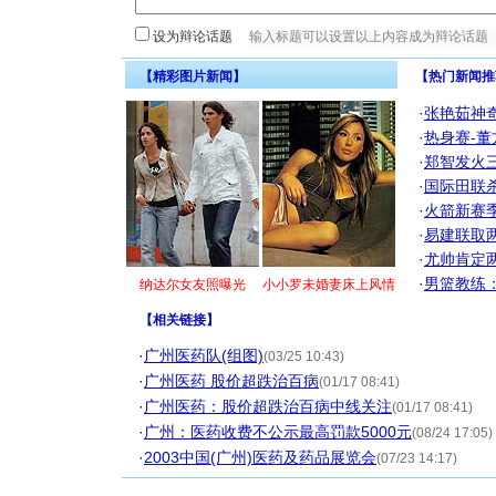
设为辩论话题
【精彩图片新闻】
【热门新闻推
·
张艳茹神
·
热身赛-董
·
郑智发火三
·
国际田联
·
火箭新赛
·
易建联取
·
尤帅肯定
·
男篮教练
纳达尔女友照曝光
小小罗未婚妻床上风情
【
相关链接
】
·
广州医药队(组图)
(03/25 10:43)
·
广州医药 股价超跌治百病
(01/17 08:41)
·
广州医药：股价超跌治百病中线关注
(01/17 08:41)
·
广州：医药收费不公示最高罚款5000元
(08/24 17:05)
·
2003中国(广州)医药及药品展览会
(07/23 14:17)