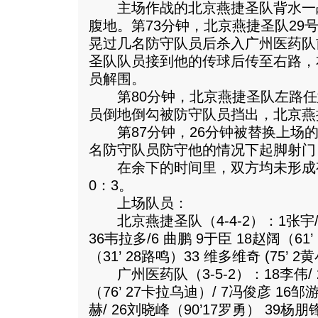
主场作战的北京燕捷圣队背水一
腹地。第73分钟，北京燕捷圣队29
晃过几名防守队员后杀入广州医药队
圣队队员接到他的传球后传至右路，
员解围。
第80分钟，北京燕捷圣队左路任
员倒地倒勾被防守队员挡出，北京燕
第87分钟，26分钟被替换上场的
名防守队员防守他的情况下起脚射门
在余下的时间里，双方均未形成
0：3。
上场队员：
北京燕捷圣队（4-4-2）：1张宇/ 5
36韦拉多/6 曲鹏 9于臣 18赵阔（61
（31’ 28路鸣）33 维多维奇 (75’ 2
广州医药队（3-5-2）：18李伟/ 
（76’ 27卡拉乌迪）/ 7冯俊彦 16邹
赫/ 26刘晓峰（90’17罗勇） 39杨朋