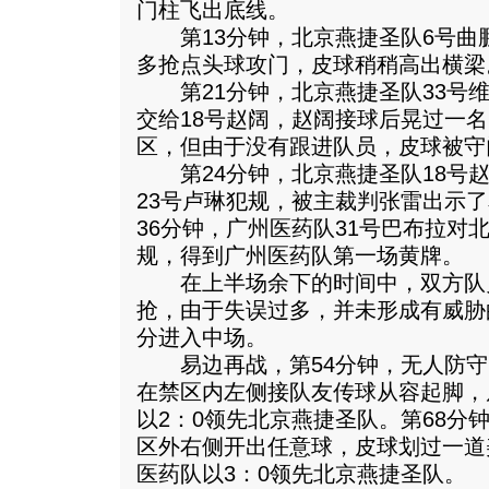
门柱飞出底线。
第13分钟，北京燕捷圣队6号曲鹏
多抢点头球攻门，皮球稍稍高出横梁
第21分钟，北京燕捷圣队33号维
交给18号赵阔，赵阔接球后晃过一
区，但由于没有跟进队员，皮球被守
第24分钟，北京燕捷圣队18号赵
23号卢琳犯规，被主裁判张雷出示
36分钟，广州医药队31号巴布拉对
规，得到广州医药队第一场黄牌。
在上半场余下的时间中，双方队
抢，由于失误过多，并未形成有威胁
分进入中场。
易边再战，第54分钟，无人防守的
在禁区内左侧接队友传球从容起脚，
以2：0领先北京燕捷圣队。第68分
区外右侧开出任意球，皮球划过一道
医药队以3：0领先北京燕捷圣队。