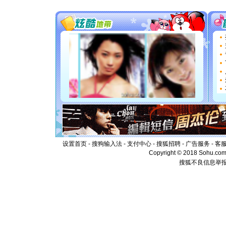
[圣诞节]
你太多，
要平安！
[圣诞节]
能正大光明
都要快乐噢
[圣诞节]
如意,快乐
[元旦]
看
断电。爱
你是我专
[元旦]
如
起；二是
离。水晶
[元旦]
当
泣，这痛
卖了。水
设置首页
-
搜狗输入法
-
支付中心
-
搜狐招聘
-
广告服务
-
客
[春节]
风
Copyright © 2018 Sohu.com I
颜！冬去
搜狐不良信息举
道一声平
[春节]
传
片叶子是
送你一棵