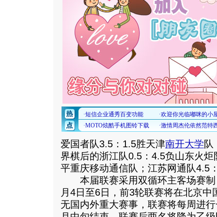
爱国者队3.5：1.5胜天津
南开大学
队
界棋后的浙江队0.5：4.5负山东火炬
平重庆移动通信队；江苏网通队4.5：
本届联赛采用双循环主客场赛制，
月4日至6日，前3轮联赛将在北京
无国内外重大赛事，联赛将每周进行
月中旬结束。联赛后两名将降为乙级