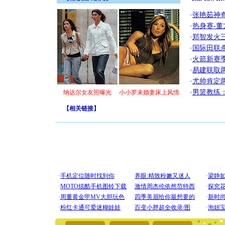
·
张艳茹神
·
热身赛-董
·
郑智发火三
·
国际田联
·
火箭新赛
·
易建联取
·
尤帅肯定
·
男篮教练
纳达尔女友照曝光
小小罗未婚妻床上风情
【
相关链接
】
[圣诞节]
你太多，
要平安！
[圣诞节]
能正大光明