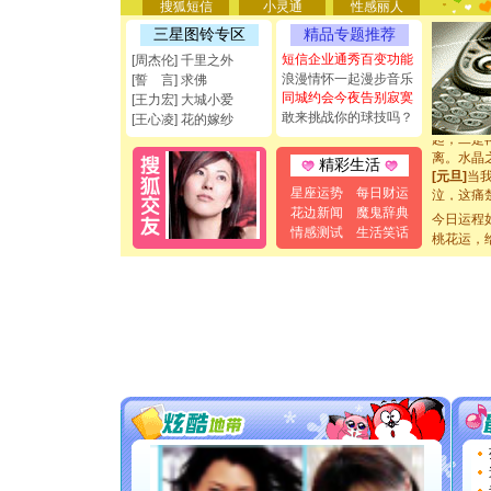
都要快乐噢
搜狐短信
小灵通
性感丽人
[圣诞节]
三星图铃专区
精品专题推荐
如意,快乐
[元旦]
看
短信企业通秀百变功能
[周杰伦] 千里之外
断电。爱
浪漫情怀一起漫步音乐
[誓 言] 求佛
你是我专
同城约会今夜告别寂寞
[王力宏] 大城小爱
[元旦]
如
敢来挑战你的球技吗？
[王心凌] 花的嫁纱
起；二是
离。水晶
精彩生活
[元旦]
当
泣，这痛
星座运势
每日财运
卖了。水
花边新闻
魔鬼辞典
今日运程
[春节]
风
情感测试
生活笑话
桃花运，
颜！冬去
道一声平
[春节]
传
片叶子是
送你一棵
[圣诞节]
你太多，
要平安！
[圣诞节]
能正大光明
都要快乐噢
[圣诞节]
如意,快乐
[元旦]
看