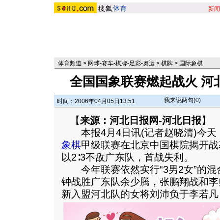
新闻
体育频道
>
网球-赛车-棋牌-足彩-奥运
>
棋牌
>
国际象棋
全国国象联赛燃起战火 河
我来说两句(
0
)
时间：2006年04月05日13:51
【
来源：河北日报网-河北日报
】
本报4月4日讯(记者赵晓清)今天，
象棋
甲级联赛在北京中国棋院揭开战
以2∶3不敌广东队，首战失利。
今年联赛依然实行“3男2女”的混
钟战胜广东队余少腾，张鹏翔战和李
新入盟河北队的女将刘沛负于李若凡