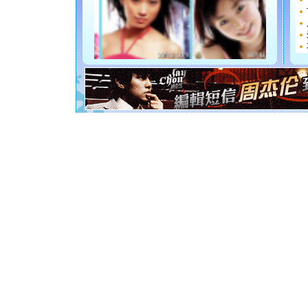
断电。爱
你是我专
[元旦]
如
起；二是
离。水晶
[元旦]
当
泣，这痛
卖了。水
[春节]
风
颜！冬去
道一声平
[春节]
传
片叶子是
送你一棵