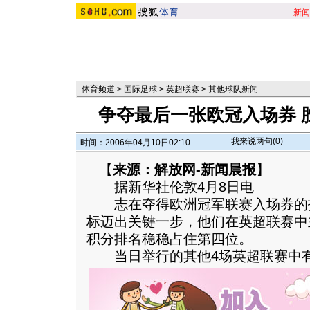
新闻
体育频道
>
国际足球
>
英超联赛
>
其他球队新闻
争夺最后一张欧冠入场券 
我来说两句(
0
)
时间：2006年04月10日02:10
【
来源：解放网-新闻晨报
】
据新华社伦敦4月8日电
志在夺得欧洲冠军联赛入场券的托
标迈出关键一步，他们在英超联赛中
积分排名稳稳占住第四位。
当日举行的其他4场英超联赛中有