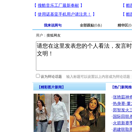
我来说两句
全部跟贴
(
0
条)
精华区
(
0
用户：
设为辩论话题
【精彩图片新闻】
【热门新闻推
·
张艳茹神
·
热身赛-董
·
郑智发火三
·
国际田联
·
火箭新赛
·
易建联取