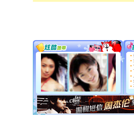
[春节]
传
片叶子是
送你一棵
[圣诞节]
你太多，
要平安！
[圣诞节]
能正大光明
都要快乐噢
[圣诞节]
如意,快乐
[元旦]
看
断电。爱
你是我专
[元旦]
如
起；二是
离。水晶
[元旦]
当
泣，这痛
卖了。水
[春节]
风
颜！冬去
道一声平
[春节]
传
片叶子是
送你一棵