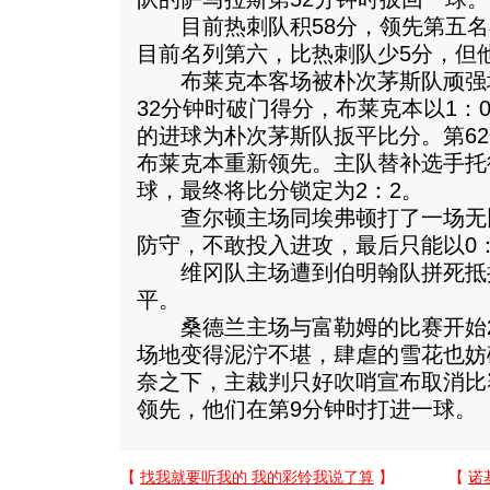
目前热刺队积58分，领先第五名
目前名列第六，比热刺队少5分，但
布莱克本客场被朴次茅斯队顽强地
32分钟时破门得分，布莱克本以1：
的进球为朴次茅斯队扳平比分。第6
布莱克本重新领先。主队替补选手托
球，最终将比分锁定为2：2。
查尔顿主场同埃弗顿打了一场无
防守，不敢投入进攻，最后只能以0
维冈队主场遭到伯明翰队拼死抵抗
平。
桑德兰主场与富勒姆的比赛开始2
场地变得泥泞不堪，肆虐的雪花也妨
奈之下，主裁判只好吹哨宣布取消比
领先，他们在第9分钟时打进一球。