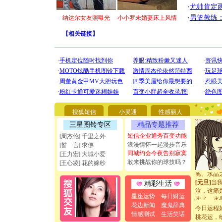
·
尤帅肯定
·
男篮教练
纳达尔女友照曝光
小小罗未婚妻床上风情
【
相关链接
】
[圣诞节]
你太多，
要平安！
[圣诞节]
能正大光明
都要快乐噢
搜狐短信
小灵通
性感丽人
[圣诞节]
如意,快乐
三星图铃专区
精品专题推荐
[元旦]
看
短信企业通秀百变功能
[周杰伦] 千里之外
断电。爱
浪漫情怀一起漫步音乐
[誓 言] 求佛
你是我专
同城约会今夜告别寂寞
[王力宏] 大城小爱
[元旦]
如
敢来挑战你的球技吗？
起；二是
[王心凌] 花的嫁纱
离。水晶
[元旦]
当
精彩生活
泣，这痛
星座运势
每日财运
卖了。水
[春节]
风
花边新闻
魔鬼辞典
今日运程
颜！冬去
情感测试
生活笑话
桃花运，
道一声平