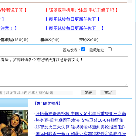
全部跟贴
(
(15条)
条)
精华区
(
0
条)
辩论区
(
0
条)
匿名发表：
隐藏地址：
【热门新闻推荐】
·
张艳茹神奇两扑救 中国女足七年后重登亚洲之巅
·
热身赛-董方卓帽子戏法 安特卫普10-0狂胜弱旅
·
郑智发火三大失算 轻视舆论将遭到舆论报应(图)
·
国际田联杀一儆百 如获证实加特林铁定禁赛终身