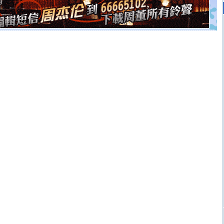
[元旦]
当我狠下心扭头离去那一刻，你在我身后无助地哭
泣，这痛楚让我明白我多么爱你。我转身抱住你：这猪不
卖了。水晶之恋祝你新年快乐。
[春节]
风柔雨润好月圆，半岛铁盒伴身边，每日尽显开心
颜！冬去春来似水如烟，劳碌人生需尽欢！听一曲轻歌，
道一声平安！新年吉祥万事如愿
[春节]
传说薰衣草有四片叶子：第一片叶子是信仰，第二
片叶子是希望，第三片叶子是爱情，第四片叶子是幸运。
送你一棵薰衣草，愿你新年快乐！