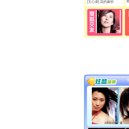
[王心凌] 花的嫁纱