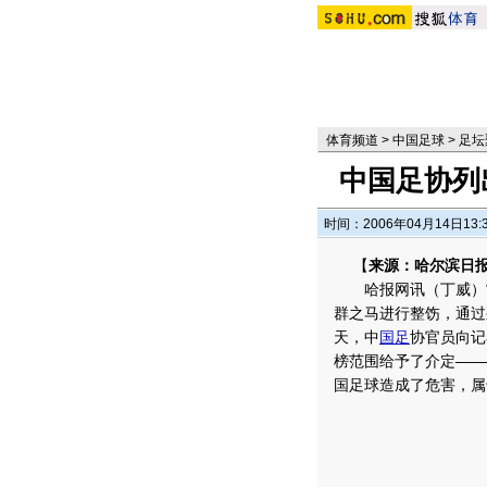
体育频道
>
中国足球
>
足坛
中国足协列
时间：2006年04月14日13:
【
来源：哈尔滨日
哈报网讯（丁威）“
群之马进行整饬，通过
天，中
国足
协官员向记
榜范围给予了介定——
国足球造成了危害，属