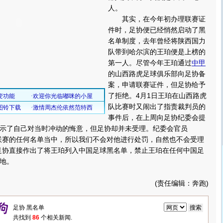
人。
其实，在今年初办理联赛证
件时，足协便已经悄然启动了黑
名单制度，去年曾经将陕西国力
队带到哈尔滨的王珀便是上榜的
第一人。尽管今年王珀通过
中甲
的山西路虎足球俱乐部向足协备
案，申请联赛证件，但足协给予
了拒绝。4月1日王珀在山西路虎
队比赛时又闹出了指责裁判员的
事件后，在上周向足协纪委会提
示了自己对当时冲动的悔意，但足协却并未受理。纪委会官员
联赛的任何名单当中，所以我们不会对他进行处罚，自然也不会受理
足协直接作出了将王珀列入中国足球黑名单，禁止王珀在任何中国足
地。
(责任编辑：奔跑)
共找到
86
个相关新闻.