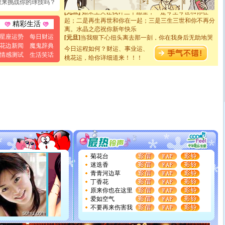
敢来挑战你的球技吗？
[元旦]
如果上天让我许三个愿望，一是今生今世和你在一
起；二是再生再世和你在一起；三是三生三世和你不再分
精彩生活
离。水晶之恋祝你新年快乐
[元旦]
当我狠下心扭头离去那一刻，你在我身后无助地哭
星座运势
每日财运
泣，这痛楚让我明白我多么爱你。我转身抱住你：这猪不
花边新闻
魔鬼辞典
今日运程如何？财运、事业运、
卖了。水晶之恋祝你新年快乐。
情感测试
生活笑话
桃花运，给你详细道来！！！
[春节]
风柔雨润好月圆，半岛铁盒伴身边，每日尽显开心
颜！冬去春来似水如烟，劳碌人生需尽欢！听一曲轻歌，
道一声平安！新年吉祥万事如愿
[春节]
传说薰衣草有四片叶子：第一片叶子是信仰，第二
片叶子是希望，第三片叶子是爱情，第四片叶子是幸运。
送你一棵薰衣草，愿你新年快乐！
[圣诞节]
圣诞节到了，想想没什么送给你的，又不打算给
你太多，只有给你五千万：千万快乐！千万要健康！千万
要平安！千万要知足！千万不要忘记我！
[圣诞节]
不只这样的日子才会想起你,而是这样的日子才
能正大光明地骚扰你,告诉你,圣诞要快乐!新年要快乐!天天
都要快乐噢!
菊花台
[圣诞节]
奉上一颗祝福的心,在这个特别的日子里,愿幸福,
迷迭香
如意,快乐,鲜花,一切美好的祝愿与你同在.圣诞快乐!
青青河边草
[元旦]
看到你我会触电；看不到你我要充电；没有你我会
丁香花
断电。爱你是我职业，想你是我事业，抱你是我特长，吻
原来你也在这里
你是我专业！水晶之恋祝你新年快乐
爱如空气
[元旦]
如果上天让我许三个愿望，一是今生今世和你在一
不要再来伤害我
起；二是再生再世和你在一起；三是三生三世和你不再分
离。水晶之恋祝你新年快乐