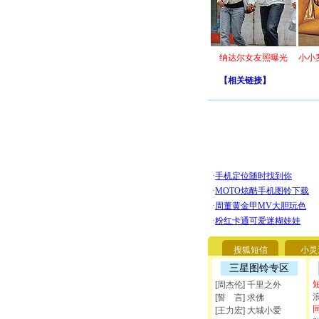
纳达尔女友照曝光
小小
【
相关链接
】
搜狐短信
小灵
三星图铃专区
[周杰伦] 千里之外
[誓 言] 求佛
[王力宏] 大城小爱