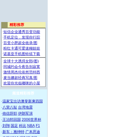
频道精彩推荐
·
温家宝出访澳斐新柬四国
·
八荣八耻
台湾地震
·
他信辞职
伊朗军演
·
王治郅回国
2006世界杯
·
刘翔
国足
科比
NBA
F1
·
新车：雅绅特
广本思迪