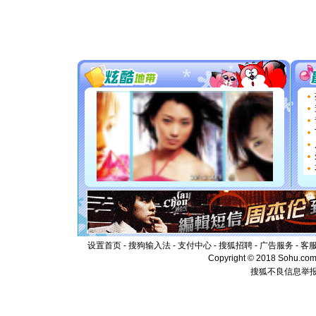
颜！冬去
道一声平
[春节]
传
片叶子是
送你一棵
[圣诞节]
你太多，
要平安！
[圣诞节]
能正大光明
都要快乐噢
[圣诞节]
如意,快乐
[元旦]
看
断电。爱
你是我专
[元旦]
如
起；二是
离。水晶
[元旦]
当
泣，这痛
设置首页
-
搜狗输入法
-
支付中心
-
搜狐招聘
-
广告服务
-
客
卖了。水
Copyright © 2018 Sohu.com I
[春节]
风
搜狐不良信息举
颜！冬去
道一声平
[春节]
传
片叶子是