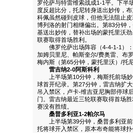
罗伦萨与特雷维索战成1-1平。下半
度反超比分，托尼转身送出妙传，布
科佩虽然碰到皮球，但他无法阻止皮
博列洛的射门相继偏出。第83分钟
基送出妙传，替补出场的蒙托里沃劲
联赛取得首场胜利。
佛罗伦萨出场阵容（4-4-1-1）
加姆贝里尼、帕斯奎尔/费奥雷、布
梅内斯（第65分钟，蒙托里沃）/托
雷吉纳2-0阿斯科利
上半场第10分钟，梅斯托前场妙
球首开纪录。第27分钟，雷吉纳扩
吊入禁区，卢卡-维吉亚尼胸部停球
门。雷吉纳最近三轮联赛取得首场胜
赛没有胜绩。
桑普多利亚1-2帕尔马
上半场第39分钟，桑普多利亚前
托将球开入禁区，原本布奇能将球扑