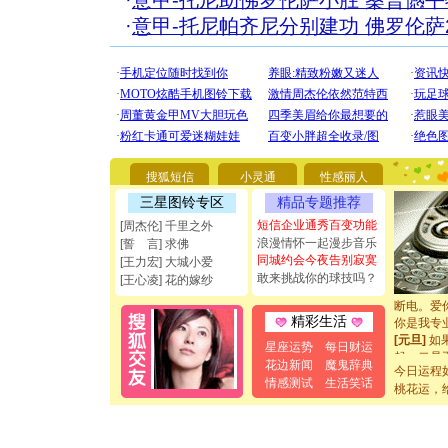
·
意甲-托尼助佛罗伦萨小胜 桑普憾
·
意甲-托尼帕齐尼分别建功 佛罗伦萨
[圣诞节]
你太多，
搜狐短信
小灵通
性感丽人
要平安！
[圣诞节]
三星图铃专区
精品专题推荐
能正大光明
短信企业通秀百变功能
[周杰伦] 千里之外
都要快乐噢
浪漫情怀一起漫步音乐
[誓 言] 求佛
[圣诞节]
同城约会今夜告别寂寞
[王力宏] 大城小爱
如意,快乐
敢来挑战你的球技吗？
[王心凌] 花的嫁纱
[元旦]
看
断电。爱
你是我专
精彩生活
[元旦]
如
星座运势
每日财运
起；二是
花边新闻
魔鬼辞典
离。水晶
今日运程
情感测试
生活笑话
[元旦]
当
桃花运，
泣，这痛
卖了。水
[春节]
风