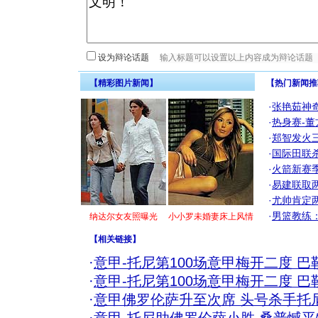
设为辩论话题
【精彩图片新闻】
【热门新闻推
·
张艳茹神
·
热身赛-董
·
郑智发火三
·
国际田联
·
火箭新赛
·
易建联取
·
尤帅肯定
·
男篮教练
纳达尔女友照曝光
小小罗未婚妻床上风情
【
相关链接
】
·
意甲-托尼第100场意甲梅开二度 
·
意甲-托尼第100场意甲梅开二度 
·
意甲佛罗伦萨升至次席 头号杀手托