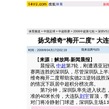
新闻
体育频道
>
中国足球
>
中超联赛
>
2006中超第七轮
>
深圳VS
扬戈维奇“梅开二度” 大
我来说两句(
0
)
时间：2006年04月17日02:19
【
来源：解放网-新闻晨报
】
晨报讯
中超
第7轮，刚遭遇亚冠
赛两连胜的深圳队，尽管深圳队上半
维奇梅开二度帮助实德2∶1逆转战胜
的情况下跃居中超积分榜次席。
第7分钟，深圳队率先进入状态，
准的40米长传，大连队
刘宇
冒顶，李
对门将冷静射门球进，深圳队主场1∶