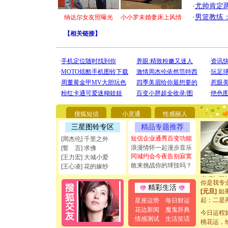
·
尤帅肯定
·
男篮教练
纳达尔女友照曝光
小小罗未婚妻床上风情
【
相关链接
】
[圣诞节]
你太多，
要平安！
搜狐短信
小灵通
性感丽人
[圣诞节]
三星图铃专区
精品专题推荐
能正大光明
都要快乐噢
短信企业通秀百变功能
[周杰伦] 千里之外
[圣诞节]
浪漫情怀一起漫步音乐
[誓 言] 求佛
如意,快乐
同城约会今夜告别寂寞
[王力宏] 大城小爱
[元旦]
看
敢来挑战你的球技吗？
[王心凌] 花的嫁纱
断电。爱
你是我专
精彩生活
[元旦]
如
起；二是
星座运势
每日财运
离。水晶
花边新闻
魔鬼辞典
今日运程
[元旦]
当
情感测试
生活笑话
桃花运，
泣，这痛