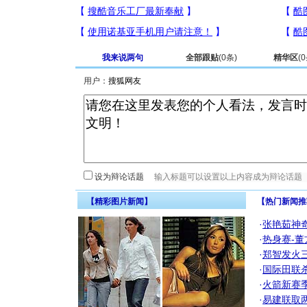
我来说两句
全部跟贴
(
0
条)
精华区
(
0
用户：
设为辩论话题
【精彩图片新闻】
【热门新闻推
·
张艳茹神
·
热身赛-董
·
郑智发火三
·
国际田联
·
火箭新赛
·
易建联取