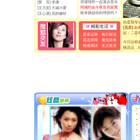
浪漫情怀一起漫步音乐
[誓 言] 求佛
如意,快乐
同城约会今夜告别寂寞
[王力宏] 大城小爱
[元旦]
看
敢来挑战你的球技吗？
[王心凌] 花的嫁纱
断电。爱
你是我专
[元旦]
如
精彩生活
起；二是
星座运势
每日财运
离。水晶
花边新闻
魔鬼辞典
[元旦]
当
今日运程
情感测试
生活笑话
泣，这痛
桃花运，
卖了。水
[春节]
风
颜！冬去
道一声平
[春节]
传
片叶子是
送你一棵
[圣诞节]
你太多，
要平安！
[圣诞节]
能正大光明
都要快乐噢
[圣诞节]
如意,快乐
[元旦]
看
断电。爱