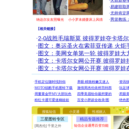
·
火箭新赛
·
易建联取
·
尤帅肯定
·
男篮教练
纳达尔女友照曝光
小小罗未婚妻床上风情
【
相关链接
】
·
2-0战胜毛瑞斯莫 彼得罗娃夺卡塔
·
图文：奥运圣火在索菲亚传递 火炬
·
图文：美网女单第一轮 彼得罗娃大
·
图文：卡塔尔女网公开赛 彼得罗娃
·
图文：卡塔尔女网公开赛 彼得罗娃
[圣诞节]
你太多，
要平安！
搜狐短信
小灵通
性感丽人
[圣诞节]
能正大光明
三星图铃专区
精品专题推荐
都要快乐噢
短信企业通秀百变功能
[周杰伦] 千里之外
[圣诞节]