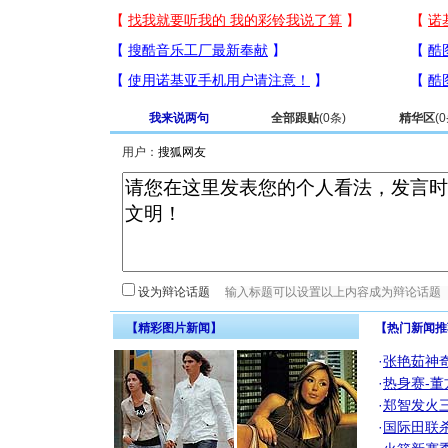
我来说两句
全部跟贴
(
0
条)
精华区
(
0
用户：
设为辩论话题
【精彩图片新闻】
【热门新闻推
·
张艳茹神
·
热身赛-董
·
郑智发火三
·
国际田联