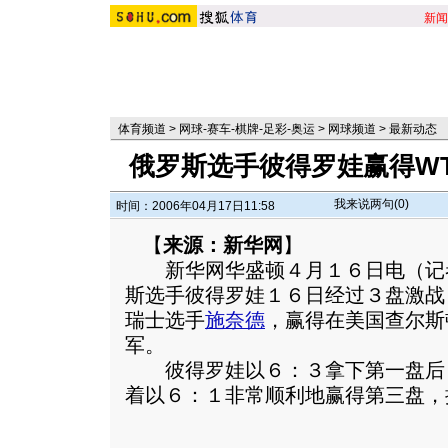
新闻
体育频道
>
网球-赛车-棋牌-足彩-奥运
>
网球频道
>
最新动态
俄罗斯选手彼得罗娃赢得W
我来说两句(
0
)
时间：2006年04月17日11:58
【
来源：新华网
】
新华网华盛顿４月１６日电（记
斯选手彼得罗娃１６日经过３盘激战
瑞士选手
施奈德
，赢得在美国查尔斯
军。
彼得罗娃以６：３拿下第一盘后
着以６：１非常顺利地赢得第三盘，