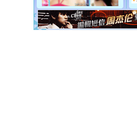
你是我专
[元旦]
如
起；二是
离。水晶
[元旦]
当
泣，这痛
卖了。水
[春节]
风
颜！冬去
道一声平
[春节]
传
片叶子是
送你一棵