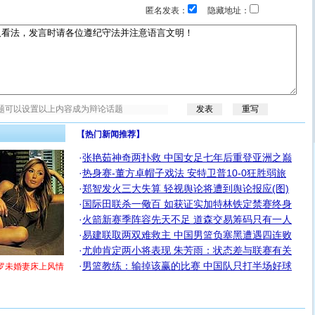
匿名发表：
隐藏地址：
【热门新闻推荐】
·
张艳茹神奇两扑救 中国女足七年后重登亚洲之巅
·
热身赛-董方卓帽子戏法 安特卫普10-0狂胜弱旅
·
郑智发火三大失算 轻视舆论将遭到舆论报应(图)
·
国际田联杀一儆百 如获证实加特林铁定禁赛终身
·
火箭新赛季阵容先天不足 道森交易筹码只有一人
·
易建联取两双难救主 中国男篮负塞黑遭遇四连败
·
尤帅肯定两小将表现 朱芳雨：状态差与联赛有关
·
男篮教练：输掉该赢的比赛 中国队只打半场好球
罗未婚妻床上风情