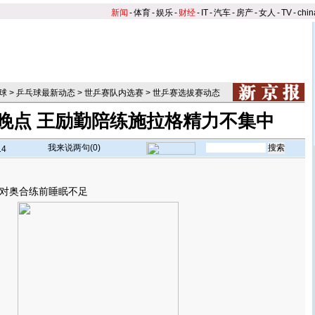
新闻
-
体育
-
娱乐
-
财经
-
IT
-
汽车
-
房产
-
女人
-
TV
-
chin
球
>
乒乓球最新动态
>
世乒赛队内选赛
>
世乒赛选拔赛动态
晚点 王励勤陪练施拉格精力不集中
我来说两句(
0
)
14
奥合练前睡眠不足