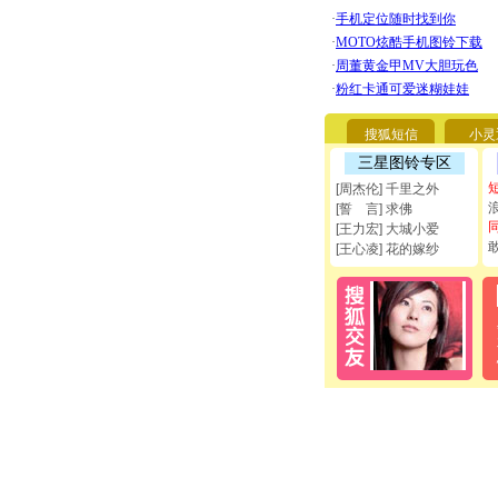
搜狐短信
小灵
三星图铃专区
[周杰伦] 千里之外
[誓 言] 求佛
[王力宏] 大城小爱
[王心凌] 花的嫁纱