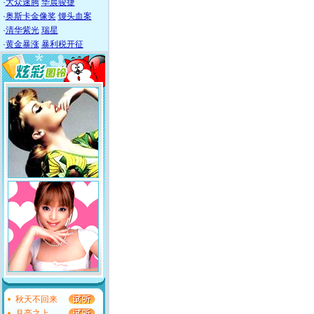
·
大众速腾
华晨骏捷
·
奥斯卡金像奖
馒头血案
·
清华紫光
瑞星
·
黄金暴涨
暴利税开征
秋天不回来
月亮之上