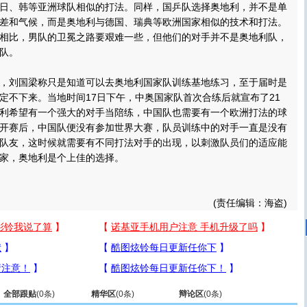
日、韩等亚洲球队相似的打法。同样，国乒队选择奥地利，并不是单
差和气候，而是奥地利与德国、瑞典等欧洲国家相似的技术和打法。
相比，男队的卫冕之路要艰难一些，但他们的对手并不是奥地利队，
队。
刘国梁称只是知道可以去奥地利国家队训练基地练习，至于届时是
定不下来。当地时间17日下午，中奥国家队首次合练后就宣布了21
利希望有一个强大的对手当陪练，中国队也需要有一个欧洲打法的球
开赛后，中国队便没有参加世界大赛，队员训练中的对手一直是没有
队友，这时候就需要有不同打法对手的出现，以刺激队员们的适应能
家，奥地利是个上佳的选择。
(责任编辑：海盗)
全部跟贴
(
0
条)
精华区
(
0
条)
辩论区
(
0
条)