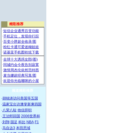
频道精彩推荐
·
胡锦涛访问美国等五国
·
温家宝出访澳斐新柬四国
·
八荣八耻
他信辞职
·
王治郅回国
2006世界杯
·
刘翔
国足
科比
NBA
F1
·
马自达3
本田思域