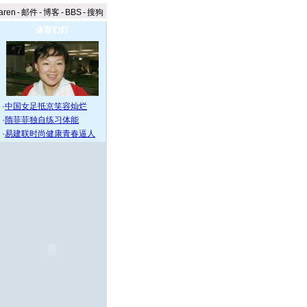
aren
-
邮件
-
博客
-
BBS
-
搜狗
体育幻灯
·
中国女足抵京笑容灿烂
·
隋菲菲独自练习体能
·
易建联时尚健康青春逼人