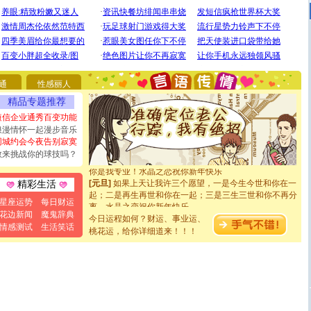
[圣诞节]
圣诞节到了，想想没什么送给你的，又不打算给
你太多，只有给你五千万：千万快乐！千万要健康！千万
要平安！千万要知足！千万不要忘记我！
[圣诞节]
不只这样的日子才会想起你,而是这样的日子才
通
性感丽人
能正大光明地骚扰你,告诉你,圣诞要快乐!新年要快乐!天天
精品专题推荐
都要快乐噢!
短信企业通秀百变功能
[圣诞节]
奉上一颗祝福的心,在这个特别的日子里,愿幸福,
如意,快乐,鲜花,一切美好的祝愿与你同在.圣诞快乐!
浪漫情怀一起漫步音乐
[元旦]
看到你我会触电；看不到你我要充电；没有你我会
同城约会今夜告别寂寞
断电。爱你是我职业，想你是我事业，抱你是我特长，吻
敢来挑战你的球技吗？
你是我专业！水晶之恋祝你新年快乐
[元旦]
如果上天让我许三个愿望，一是今生今世和你在一
精彩生活
起；二是再生再世和你在一起；三是三生三世和你不再分
离。水晶之恋祝你新年快乐
星座运势
每日财运
[元旦]
当我狠下心扭头离去那一刻，你在我身后无助地哭
花边新闻
魔鬼辞典
今日运程如何？财运、事业运、
泣，这痛楚让我明白我多么爱你。我转身抱住你：这猪不
情感测试
生活笑话
桃花运，给你详细道来！！！
卖了。水晶之恋祝你新年快乐。
[春节]
风柔雨润好月圆，半岛铁盒伴身边，每日尽显开心
颜！冬去春来似水如烟，劳碌人生需尽欢！听一曲轻歌，
道一声平安！新年吉祥万事如愿
[春节]
传说薰衣草有四片叶子：第一片叶子是信仰，第二
片叶子是希望，第三片叶子是爱情，第四片叶子是幸运。
送你一棵薰衣草，愿你新年快乐！