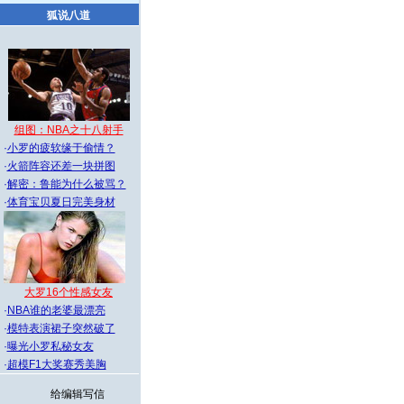
狐说八道
组图：NBA之十八射手
·
小罗的疲软缘于偷情？
·
火箭阵容还差一块拼图
·
解密：鲁能为什么被骂？
·
体育宝贝夏日完美身材
大罗16个性感女友
·
NBA谁的老婆最漂亮
·
模特表演裙子突然破了
·
曝光小罗私秘女友
·
超模F1大奖赛秀美胸
给编辑写信