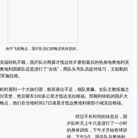
由于飞机晚点，国乒队员们前晚没有休息好。
福转机不顺，国乒队分两拨才抵达世乒赛前最后的热身地奥地利克
奥地利国家队还是进行了“合练”，两队头号队员捉对练习，王励勤的
冠军施拉格。
时遇到一个大旅行团，航班座位不足，领队黄飙、女队主教练施之
尔茨堡，然后驱车100多公里才抵达克拉根福。而顺利转机的国乒大
晚点，他们在当地时间17日凌晨才抵达奥地利南部小城克拉根福。
经过不长时间的休息后，国
乒队昨天上午只是进行了一小时
的身体训练，下午才开始有球训
练。下午3点，国乒队与奥地利