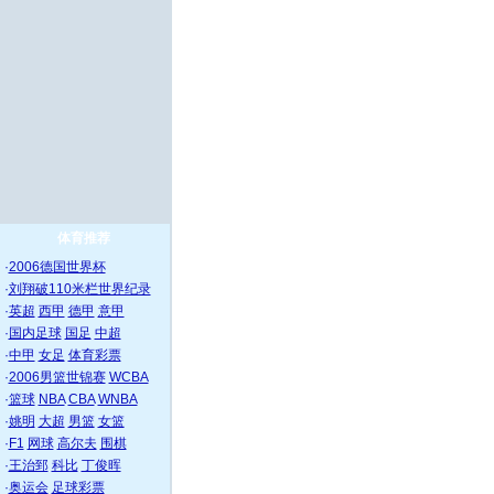
体育推荐
·
2006德国世界杯
·
刘翔破110米栏世界纪录
·
英超
西甲
德甲
意甲
·
国内足球
国足
中超
·
中甲
女足
体育彩票
·
2006男篮世锦赛
WCBA
·
篮球
NBA
CBA
WNBA
·
姚明
大超
男篮
女篮
·
F1
网球
高尔夫
围棋
·
王治郅
科比
丁俊晖
·
奥运会
足球彩票