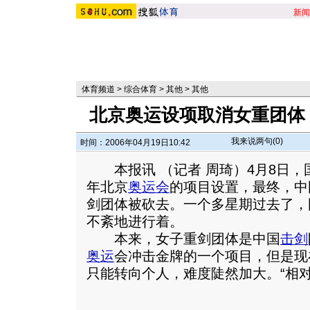
新闻
体育频道
>
综合体育
>
其他
>
其他
北京奥运设项取消女重团体
我来说两句(
0
)
时间：2006年04月19日10:42
本报讯 （记者 周琦）4月8日，国
年北京
奥运会
的项目设置，最终，中
剑团体被砍去。一个多星期过去了，
不紊地进行着。
本来，女子重剑团体是中国
击剑
奥运
会冲击金牌的一个项目，但是现
只能转向个人，难度陡然加大。
“相