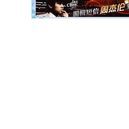
起；二是
离。水晶
[元旦]
当
泣，这痛
卖了。水
[春节]
风
颜！冬去
道一声平
[春节]
传
片叶子是
送你一棵