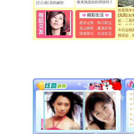
敢来挑战你的球技吗？
[王心凌] 花的嫁纱
断电。爱
你是我专
[元旦]
如
精彩生活
起；二是
星座运势
每日财运
离。水晶
花边新闻
魔鬼辞典
[元旦]
当
今日运程
情感测试
生活笑话
泣，这痛
桃花运，
卖了。水
[春节]
风
颜！冬去
道一声平
[春节]
传
片叶子是
送你一棵
[圣诞节]
你太多，
要平安！
[圣诞节]
能正大光明
都要快乐噢
[圣诞节]
如意,快乐
[元旦]
看
断电。爱
你是我专
[元旦]
如