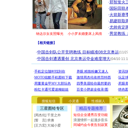
·
郑智发火三
·
国际田联
·
火箭新赛
·
易建联取
·
尤帅肯定
·
男篮教练
纳达尔女友照曝光
小小罗未婚妻床上风情
【
相关链接
】
·
中国击剑队公开竞聘教练 目标瞄准08北京奥运
(11/2
·
中国击剑遭遇重创 北京奥运夺金难度增大
(04/10 11:1
[圣诞节]
你太多，
要平安！
搜狐短信
小灵通
性感丽人
[圣诞节]
能正大光明
三星图铃专区
精品专题推荐
都要快乐噢
短信企业通秀百变功能
[周杰伦] 千里之外
[圣诞节]
浪漫情怀一起漫步音乐
[誓 言] 求佛
如意,快乐
同城约会今夜告别寂寞
[王力宏] 大城小爱
[元旦]
看