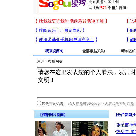
共找到
571
个相关新闻.
我来说两句
全部跟贴
(
0
条)
精华区
(
0
用户：
设为辩论话题
【精彩图片新闻】
【热门新闻推
·
张艳茹神
·
热身赛-董