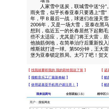
瑞雪
人家雪中送炭，联城雪中送“分”
雨夹雪，似乎长春亚泰只要遇上“雪”，
年，甲Ｂ最后一战，球迷们在漫天雪
2006年，又是一场大雪，亚泰在黑
想到，临近五一的长春居然下起鹅毛
些不太适应，尤其是门将王大雷，居
他抽筋倒地，在简单治疗后重新投入
维斯就打进一球。第50分钟，王大
堡为亚泰锁定胜局。太巧了吧！贺文
我来说两句
全部跟贴
(
1
条)
精华区
(
0
用户：