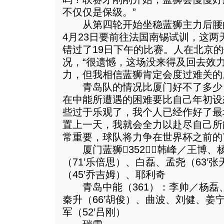
不仅仅是保级。”
从第四轮开始坐稳蓝狮主力后腰
4月23日要前往法国南锡试训，这
错过了19日下午的比赛。人在北京
况，“很遗憾，这场没来得及回去效
力，但我相信蓝狮肯定会度过难关的
青岛队的情况比厦门好不了多少
在中能所遭遇的困难要比自己年初设
些过于乐观了，我个人已经作好了最
置上一天，我就会全力以赴尽自己所
常重要，球队将力争在世界杯之前的
厦门蓝狮352：韩峰／王博、
（71’乐倍思）、白磊、孟尧（63’
（45’乔吉姆）、耶利奇
青岛中能（361）：李帅／杨磊
秦升（66’胡俊）、曲波、刘健、姜宁
军（52’吕刚）