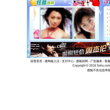
要平安！
[圣诞节]
能正大光明
都要快乐噢
[圣诞节]
如意,快乐
[元旦]
看
断电。爱
你是我专
[元旦]
如
起；二是
离。水晶
[元旦]
当
泣，这痛
设置首页
-
搜狗输入法
-
支付中心
-
搜狐招聘
-
广告服务
-
客
卖了。水
Copyright © 2018 Sohu.com I
[春节]
风
搜狐不良信息举
颜！冬去
道一声平
[春节]
传
片叶子是
送你一棵