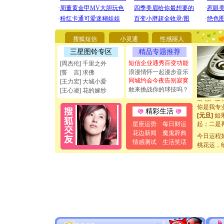
[圣诞节]
你太多，
要平安！
搜狐短信
小灵通
性感丽人
[圣诞节]
三星图铃专区
精品专题推荐
能正大光明
都要快乐噢
短信企业通秀百变功能
[周杰伦] 千里之外
[圣诞节]
浪漫情怀一起漫步音乐
[誓 言] 求佛
如意,快乐
同城约会今夜告别寂寞
[王力宏] 大城小爱
[元旦]
看
敢来挑战你的球技吗？
[王心凌] 花的嫁纱
断电。爱
你是我专
精彩生活
[元旦]
如
起；二是
星座运势
每日财运
离。水晶
花边新闻
魔鬼辞典
今日运程
[元旦]
当
情感测试
生活笑话
桃花运，
泣，这痛
卖了。水
[春节]
风
颜！冬去
道一声平
[春节]
传
片叶子是
送你一棵
[圣诞节]
你太多，