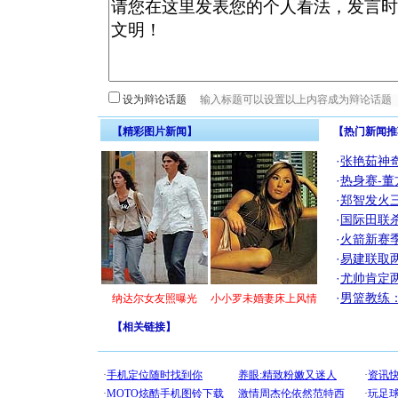
设为辩论话题
【精彩图片新闻】
【热门新闻推
·
张艳茹神
·
热身赛-董
·
郑智发火三
·
国际田联
·
火箭新赛
·
易建联取
·
尤帅肯定
·
男篮教练
纳达尔女友照曝光
小小罗未婚妻床上风情
【
相关链接
】