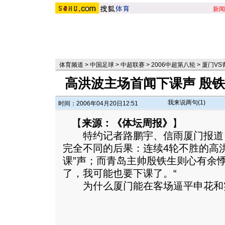
新闻
体育频道
>
中国足球
>
中超联赛
>
2006中超第八轮
>
厦门VS
高洪波主场首闻下课声 殷
我来说两句(
1
)
时间：2006年04月20日12:51
【
来源：《体坛周报》
】
特约记者路鹏宇、信雨厦门报道 
完全不同的后果：连续4轮不胜的高
课”声；而青岛主帅殷铁生则心有余
了，我可能也要下课了。“
为什么厦门能在客场逼平申花和