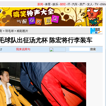
新闻
-
体育
-
娱乐
-
财经
-
IT
-
汽车
-
房产
-
女人
-
TV
-
chin
育
>
羽毛球
>
精彩图片
毛球队出征汤尤杯 陈宏将行李装车
我来说两句
37