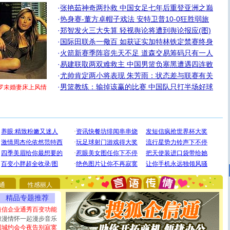
·
张艳茹神奇两扑救 中国女足七年后重登亚洲之巅
·
热身赛-董方卓帽子戏法 安特卫普10-0狂胜弱旅
·
郑智发火三大失算 轻视舆论将遭到舆论报应(图)
·
国际田联杀一儆百 如获证实加特林铁定禁赛终身
·
火箭新赛季阵容先天不足 道森交易筹码只有一人
·
易建联取两双难救主 中国男篮负塞黑遭遇四连败
·
尤帅肯定两小将表现 朱芳雨：状态差与联赛有关
·
男篮教练：输掉该赢的比赛 中国队只打半场好球
罗未婚妻床上风情
[圣诞节]
圣诞节到了，想想没什么送给你的，又不打算给
你太多，只有给你五千万：千万快乐！千万要健康！千万
要平安！千万要知足！千万不要忘记我！
[圣诞节]
不只这样的日子才会想起你,而是这样的日子才
能正大光明地骚扰你,告诉你,圣诞要快乐!新年要快乐!天天
通
性感丽人
都要快乐噢!
精品专题推荐
[圣诞节]
奉上一颗祝福的心,在这个特别的日子里,愿幸福,
如意,快乐,鲜花,一切美好的祝愿与你同在.圣诞快乐!
短信企业通秀百变功能
[元旦]
看到你我会触电；看不到你我要充电；没有你我会
浪漫情怀一起漫步音乐
断电。爱你是我职业，想你是我事业，抱你是我特长，吻
同城约会今夜告别寂寞