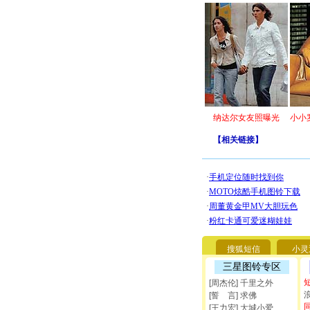
纳达尔女友照曝光
小小
【
相关链接
】
搜狐短信
小灵
三星图铃专区
[周杰伦] 千里之外
[誓 言] 求佛
[王力宏] 大城小爱