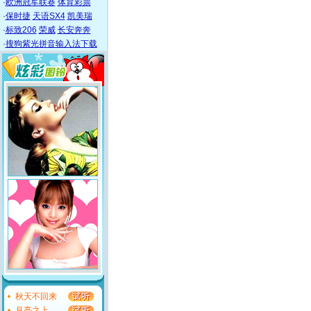
·
欧洲冠军联赛
体育彩票
·
保时捷
天语SX4
凯美瑞
·
标致206
荣威
长安奔奔
·
搜狗紫光拼音输入法下载
秋天不回来
月亮之上