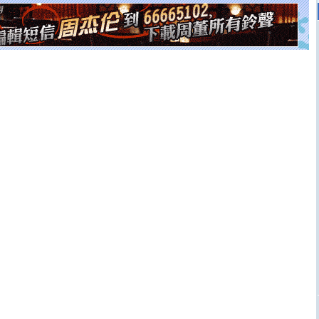
离。水晶之恋祝你新年快乐
[元旦]
当我狠下心扭头离去那一刻，你在我身后无助地哭
泣，这痛楚让我明白我多么爱你。我转身抱住你：这猪不
卖了。水晶之恋祝你新年快乐。
[春节]
风柔雨润好月圆，半岛铁盒伴身边，每日尽显开心
颜！冬去春来似水如烟，劳碌人生需尽欢！听一曲轻歌，
道一声平安！新年吉祥万事如愿
[春节]
传说薰衣草有四片叶子：第一片叶子是信仰，第二
片叶子是希望，第三片叶子是爱情，第四片叶子是幸运。
送你一棵薰衣草，愿你新年快乐！