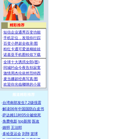
频道精彩推荐
·
台湾南部发生7.2级强震
·
解读06年中国国防白皮书
·
萨达姆11时05分被绞死
·
免费电影
top新闻
医改
·
姚明
王治郅
·
多哈亚运会
刘翔
篮球