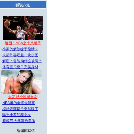
狐说八道
组图：NBA之十八射手
·
小罗的疲软缘于偷情？
·
火箭阵容还差一块拼图
·
解密：鲁能为什么被骂？
·
体育宝贝夏日完美身材
大罗16个性感女友
·
NBA谁的老婆最漂亮
·
模特表演裙子突然破了
·
曝光小罗私秘女友
·
超模F1大奖赛秀美胸
给编辑写信