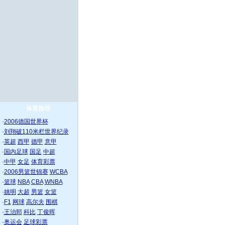
体育推荐
·
2006德国世界杯
·
刘翔破110米栏世界纪录
·
英超
西甲
德甲
意甲
·
国内足球
国足
中超
·
中甲
女足
体育彩票
·
2006男篮世锦赛
WCBA
·
篮球
NBA
CBA
WNBA
·
姚明
大超
男篮
女篮
·
F1
网球
高尔夫
围棋
·
王治郅
科比
丁俊晖
·
奥运会
足球彩票