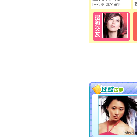
[王心凌] 花的嫁纱