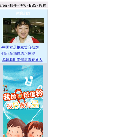
aren
-
邮件
-
博客
-
BBS
-
搜狗
体育幻灯
·
中国女足抵京笑容灿烂
·
隋菲菲独自练习体能
·
易建联时尚健康青春逼人