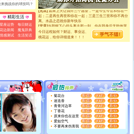
你是我专业！水晶之恋祝你新年快乐
敢来挑战你的球技吗？
[元旦]
如果上天让我许三个愿望，一是今生今世和你在一
起；二是再生再世和你在一起；三是三生三世和你不再分
精彩生活
离。水晶之恋祝你新年快乐
[元旦]
当我狠下心扭头离去那一刻，你在我身后无助地哭
星座运势
每日财运
泣，这痛楚让我明白我多么爱你。我转身抱住你：这猪不
花边新闻
魔鬼辞典
今日运程如何？财运、事业运、
卖了。水晶之恋祝你新年快乐。
情感测试
生活笑话
桃花运，给你详细道来！！！
[春节]
风柔雨润好月圆，半岛铁盒伴身边，每日尽显开心
颜！冬去春来似水如烟，劳碌人生需尽欢！听一曲轻歌，
道一声平安！新年吉祥万事如愿
[春节]
传说薰衣草有四片叶子：第一片叶子是信仰，第二
片叶子是希望，第三片叶子是爱情，第四片叶子是幸运。
送你一棵薰衣草，愿你新年快乐！
[圣诞节]
圣诞节到了，想想没什么送给你的，又不打算给
你太多，只有给你五千万：千万快乐！千万要健康！千万
要平安！千万要知足！千万不要忘记我！
[圣诞节]
不只这样的日子才会想起你,而是这样的日子才
能正大光明地骚扰你,告诉你,圣诞要快乐!新年要快乐!天天
都要快乐噢!
菊花台
[圣诞节]
奉上一颗祝福的心,在这个特别的日子里,愿幸福,
迷迭香
如意,快乐,鲜花,一切美好的祝愿与你同在.圣诞快乐!
青青河边草
[元旦]
看到你我会触电；看不到你我要充电；没有你我会
丁香花
断电。爱你是我职业，想你是我事业，抱你是我特长，吻
原来你也在这里
你是我专业！水晶之恋祝你新年快乐
爱如空气
[元旦]
如果上天让我许三个愿望，一是今生今世和你在一
不要再来伤害我
起；二是再生再世和你在一起；三是三生三世和你不再分