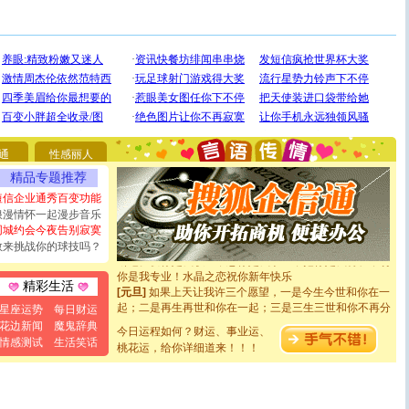
[圣诞节]
圣诞节到了，想想没什么送给你的，又不打算给
你太多，只有给你五千万：千万快乐！千万要健康！千万
要平安！千万要知足！千万不要忘记我！
通
性感丽人
[圣诞节]
不只这样的日子才会想起你,而是这样的日子才
能正大光明地骚扰你,告诉你,圣诞要快乐!新年要快乐!天天
精品专题推荐
都要快乐噢!
短信企业通秀百变功能
[圣诞节]
奉上一颗祝福的心,在这个特别的日子里,愿幸福,
浪漫情怀一起漫步音乐
如意,快乐,鲜花,一切美好的祝愿与你同在.圣诞快乐!
同城约会今夜告别寂寞
[元旦]
看到你我会触电；看不到你我要充电；没有你我会
敢来挑战你的球技吗？
断电。爱你是我职业，想你是我事业，抱你是我特长，吻
你是我专业！水晶之恋祝你新年快乐
[元旦]
如果上天让我许三个愿望，一是今生今世和你在一
精彩生活
起；二是再生再世和你在一起；三是三生三世和你不再分
星座运势
每日财运
离。水晶之恋祝你新年快乐
花边新闻
魔鬼辞典
[元旦]
当我狠下心扭头离去那一刻，你在我身后无助地哭
今日运程如何？财运、事业运、
情感测试
生活笑话
泣，这痛楚让我明白我多么爱你。我转身抱住你：这猪不
桃花运，给你详细道来！！！
卖了。水晶之恋祝你新年快乐。
[春节]
风柔雨润好月圆，半岛铁盒伴身边，每日尽显开心
颜！冬去春来似水如烟，劳碌人生需尽欢！听一曲轻歌，
道一声平安！新年吉祥万事如愿