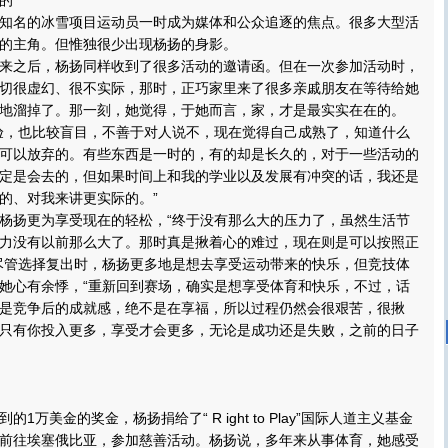
的
名的冰雪项目运动员一时成为媒体和公众追逐的焦点。很多大型活
的主角。但惟独很少出现杨扬的身影。
之后，杨扬同样收到了很多活动的邀请函。但在一次参加活动时，
切很虚幻、很不实际，那时，正巧家里来了很多亲戚朋友在等待给她
地溜掉了。那一刻，她觉得，于她而言，家，才是最实实在在的。
，也比较盲目，不善于对人说不，现在觉得自己成熟了，知道什么
可以放弃的。有些东西是一时的，有的却是长久的，对于一些活动的
定是会去的，但如果时间上和我的学业以及发展有冲突的话，我还是
的、对我来讲更实际的。”
扬更为享受现在的轻松，“终于没有那么大的压力了，虽然生活节
力没有以前那么大了。那时真是揪着心的难过，现在则是可以按照正
尽管选择复出时，杨扬更多地是想去享受运动带来的快乐，但竞技体
她心有余悸，“重新回到赛场，确实是想享受体育和快乐，不过，话
是竞争后的成就感，绝不是在享福，所以过程仍然会很艰苦，很揪
只有你投入更多，享受才会更多，无论是成功还是失败，之前的日子
美金的奖金，杨扬捐给了“ R ight to Play”国际人道主义基金
前往埃塞俄比亚，参加慈善活动。杨扬说，多年来从事体育，她感受