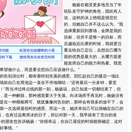
杨扬在都灵更多地充当了年
轻队友守护神的角色，因此有人
说，这样的冰上绝唱是很悲壮
的，但她自己并不这么认为。“我
选择重新回到赛场，金牌是我的
目标，但并不是惟一的目标，而
且越临近比赛的时候，我就更注
重去给自己定位，去想自己哪方
面的优势是最大的，从哪方面更
能发挥自己的能力和热量。我觉
希望做什么，而是要去想自己应该做什么。”
告别演出时，都有着特别失落的感受。回忆起自己的最后一场比
场前自己在滑池边一直在不停地嘀咕：“还有最后一分多钟，要坚
！”而当冲过终点线的那一刻，杨扬说，自己知道一切都结束了，但
，是一种解脱，那种感觉要大于失落。向冰场挥手再见时，杨扬没有
是在一种模棱两可、犹犹豫豫间告别的，那样会有很多的放不下，会
第一次选择退役时的感受。而这一次，她庆幸自己可以很确定自己的
历，也有过远离滑冰的日子，所以对那一天，我早就有了充分的准
外的朋友也告诉杨扬：“你很幸运，在自己退役的时候能很确定，这对
好事情。”