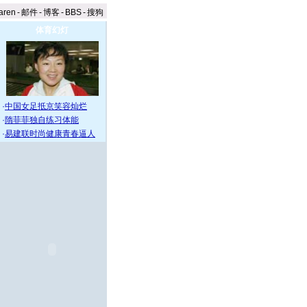
aren
-
邮件
-
博客
-
BBS
-
搜狗
体育幻灯
·
中国女足抵京笑容灿烂
·
隋菲菲独自练习体能
·
易建联时尚健康青春逼人