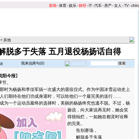
新闻
-
体育
-
娱乐
-
财经
-
IT
-
汽车
-
房产
-
女人
-
TV
-
chin
>
其他
解脱多于失落 五月退役杨扬话自得
我来说两句(
0
)
38
沈阳今报
】
季节。
时为杨扬和李佳军搞一次盛大的退役仪式。作为中国冰雪运动史上
人们期待在他们功成身退时，可以给他们一个最完美的送行……
为一个运动员最终的选择时，美丽的杨扬终究也逃不脱。
不过，杨
扬说，向大家说再见时，她会笑
得很灿烂，一如她在都灵时诠释
的完美。
告别赛场，
解脱多于失落