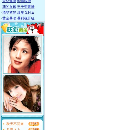
·
大众速腾
华晨骏捷
·
我的女孩
王子变青蛙
·
清华紫光
瑞星
S.H.E
·
黄金暴涨
暴利税开征
秋天不回来
月亮之上