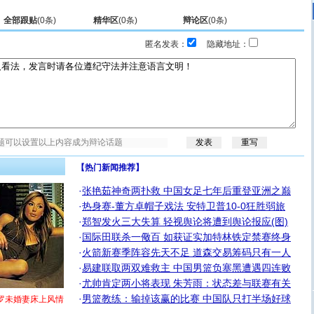
全部跟贴
(
0
条)
精华区
(
0
条)
辩论区
(
0
条)
匿名发表：
隐藏地址：
【热门新闻推荐】
·
张艳茹神奇两扑救 中国女足七年后重登亚洲之巅
·
热身赛-董方卓帽子戏法 安特卫普10-0狂胜弱旅
·
郑智发火三大失算 轻视舆论将遭到舆论报应(图)
·
国际田联杀一儆百 如获证实加特林铁定禁赛终身
·
火箭新赛季阵容先天不足 道森交易筹码只有一人
·
易建联取两双难救主 中国男篮负塞黑遭遇四连败
·
尤帅肯定两小将表现 朱芳雨：状态差与联赛有关
·
男篮教练：输掉该赢的比赛 中国队只打半场好球
罗未婚妻床上风情