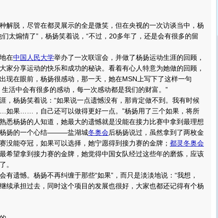
解脱，尽管在都灵展示的全是微笑，但在央视的一次访谈当中，杨
他们太煽情了”，杨扬笑着说，“不过，20多年了，还是会有很多的留
特地在
中国人民大学
举办了一次联谊会，并做了杨扬运动生涯的回顾，
大家分享运动的快乐和成功的秘诀。看着有心人特意为她做的回顾，
出现在眼前，杨扬很感动，那一天，她在MSN上写下了这样一句
，生活中会有很多的感动，每一次感动都是我们的财富。”
，杨扬笑着说：“如果说一点遗憾没有，那肯定做不到。我有时候
…如果……，自己还可以做得更好一点。”杨扬用了三个如果，将所
熟悉杨扬的人知道，她最大的遗憾就是没能在接力比赛中拿到最理想
杨扬的一个心结———盐湖城
冬奥会
后杨扬说过，虽然拿到了两枚金
赛没能夺冠，如果可以选择，她宁愿得到接力赛的金牌；
都灵冬奥会
最希望拿到接力赛的金牌，她觉得中国女队经过这些年的磨炼，应该
了。
遗憾。杨扬不再纠缠于那些“如果”，而只是淡淡地说：“我想，
继续承担过去，同时这个项目的发展也很好，大家也都还记得有个杨