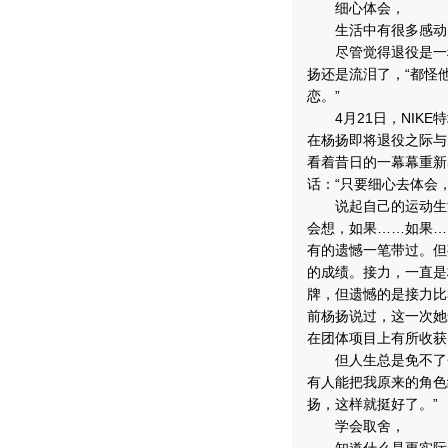
细心体会，
生活中有很多感动
尽管觉得退役是一种
扬还是流泪了，“都怪
恋。”
4月21日，NIKE
在杨扬即将退役之际与
看着昔日的一幕幕重新
话：“只要细心去体会
说起自己的运动生涯
会想，如果……如果…
有的遗憾一笔带过。但
的成绩。接力，一直是
牌，但遗憾的是接力比
前杨扬说过，这一次她
在团体项目上有所收获
但人生总是免不了会有
有人能把我原来的角色
扬，这样就挺好了。”
学会取舍，