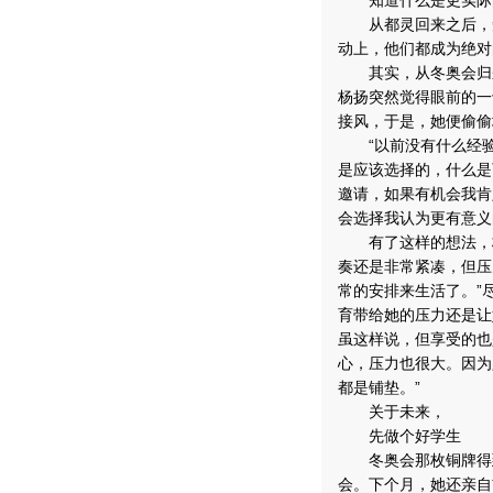
知道什么是更实际
从都灵回来之后，知
动上，他们都成为绝对
其实，从冬奥会归来
杨扬突然觉得眼前的一
接风，于是，她便偷偷
“以前没有什么经验
是应该选择的，什么是
邀请，如果有机会我肯
会选择我认为更有意义
有了这样的想法，杨
奏还是非常紧凑，但压
常的安排来生活了。”
育带给她的压力还是让
虽这样说，但享受的也
心，压力也很大。因为
都是铺垫。”
关于未来，
先做个好学生
冬奥会那枚铜牌得到的1万
会。下个月，她还亲自