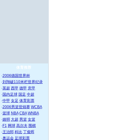
体育推荐
·
2006德国世界杯
·
刘翔破110米栏世界纪录
·
英超
西甲
德甲
意甲
·
国内足球
国足
中超
·
中甲
女足
体育彩票
·
2006男篮世锦赛
WCBA
·
篮球
NBA
CBA
WNBA
·
姚明
大超
男篮
女篮
·
F1
网球
高尔夫
围棋
·
王治郅
科比
丁俊晖
·
奥运会
足球彩票