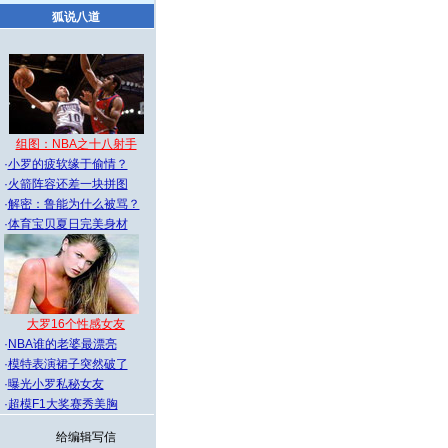
狐说八道
组图：NBA之十八射手
·
小罗的疲软缘于偷情？
·
火箭阵容还差一块拼图
·
解密：鲁能为什么被骂？
·
体育宝贝夏日完美身材
大罗16个性感女友
·
NBA谁的老婆最漂亮
·
模特表演裙子突然破了
·
曝光小罗私秘女友
·
超模F1大奖赛秀美胸
给编辑写信