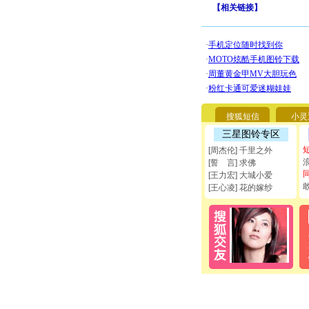
【
相关链接
】
搜狐短信
小灵
三星图铃专区
[周杰伦] 千里之外
[誓 言] 求佛
[王力宏] 大城小爱
[王心凌] 花的嫁纱