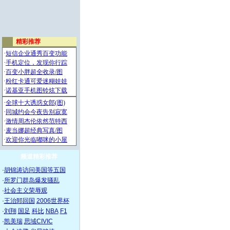
频道精彩推荐
·
胡锦涛访问美国等五国
·
所罗门群岛爆发骚乱
·
社会主义荣辱观
·
王治郅回国
2006世界杯
·
刘翔
国足
科比
NBA
F1
·
凯美瑞
思域CIVIC