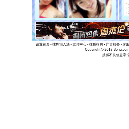
断电。爱
你是我专
[元旦]
如
起；二是
离。水晶
[元旦]
当
泣，这痛
卖了。水
[春节]
风
设置首页
-
搜狗输入法
-
支付中心
-
搜狐招聘
-
广告服务
-
客
颜！冬去
Copyright © 2018 Sohu.com I
道一声平
搜狐不良信息举
[春节]
传
片叶子是
送你一棵