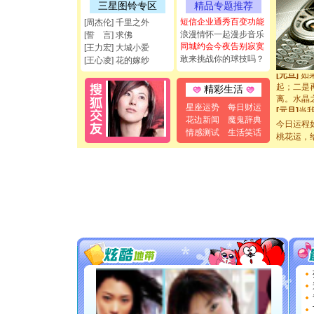
三星图铃专区
精品专题推荐
[圣诞节]
短信企业通秀百变功能
[周杰伦] 千里之外
如意,快乐
浪漫情怀一起漫步音乐
[元旦]
看
[誓 言] 求佛
同城约会今夜告别寂寞
断电。爱
[王力宏] 大城小爱
你是我专
敢来挑战你的球技吗？
[王心凌] 花的嫁纱
[元旦]
如
起；二是
精彩生活
离。水晶
[元旦]
当
星座运势
每日财运
泣，这痛
花边新闻
魔鬼辞典
今日运程
卖了。水
情感测试
生活笑话
桃花运，
[春节]
风
颜！冬去
道一声平
[春节]
传
片叶子是
送你一棵
[圣诞节]
你太多，
要平安！
[圣诞节]
能正大光明
都要快乐噢
[圣诞节]
如意,快乐
[元旦]
看