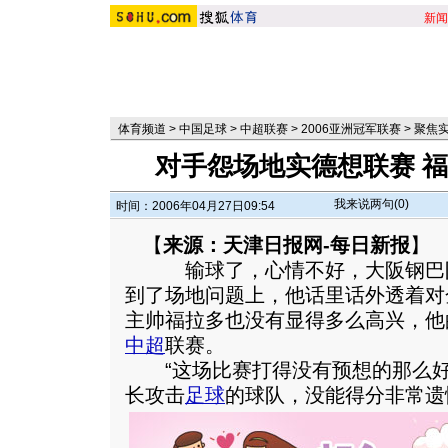
新闻
体育频道
>
中国足球
>
中超联赛
>
2006亚洲冠军联赛
>
聚焦
对手怨场地实德想联赛 
我来说两句(
0
)
时间：2006年04月27日09:54
【
来源：天津日报网-每日新报
】
输球了，心情不好，大阪钢巴队
到了场地问题上，他话里话外透着对
主帅福拉多也没有显得多么高兴，他
中超
联赛。
“这场比赛打得没有预想的那么好
长攻击
足球
的球队，没能得分非常遗