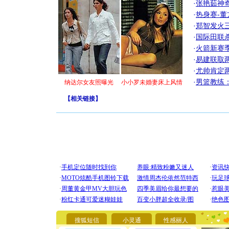
·
张艳茹神
·
热身赛-董
·
郑智发火三
·
国际田联
·
火箭新赛
·
易建联取
·
尤帅肯定
·
男篮教练
纳达尔女友照曝光
小小罗未婚妻床上风情
【
相关链接
】
[圣诞节]
你太多，
要平安！
[圣诞节]
能正大光明
搜狐短信
小灵通
性感丽人
都要快乐噢