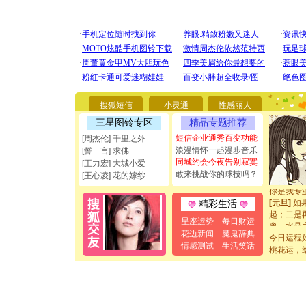
[圣诞节]
你太多，
要平安！
搜狐短信
小灵通
性感丽人
[圣诞节]
能正大光明
三星图铃专区
精品专题推荐
都要快乐噢
短信企业通秀百变功能
[周杰伦] 千里之外
[圣诞节]
浪漫情怀一起漫步音乐
[誓 言] 求佛
如意,快乐
同城约会今夜告别寂寞
[王力宏] 大城小爱
[元旦]
看
敢来挑战你的球技吗？
[王心凌] 花的嫁纱
断电。爱
你是我专
[元旦]
如
精彩生活
起；二是
星座运势
每日财运
离。水晶
花边新闻
魔鬼辞典
[元旦]
当
今日运程
泣，这痛
情感测试
生活笑话
桃花运，
卖了。水
[春节]
风
颜！冬去
道一声平
[春节]
传