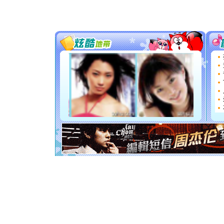
片叶子是
送你一棵
[圣诞节]
你太多，
要平安！
[圣诞节]
能正大光明
都要快乐噢
[圣诞节]
如意,快乐
[元旦]
看
断电。爱
你是我专
[元旦]
如
起；二是
离。水晶
[元旦]
当
泣，这痛
卖了。水
[春节]
风
颜！冬去
道一声平
[春节]
传
片叶子是
送你一棵