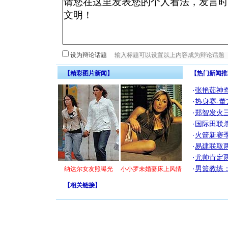
设为辩论话题
【精彩图片新闻】
【热门新闻推
·
张艳茹神
·
热身赛-董
·
郑智发火三
·
国际田联
·
火箭新赛
·
易建联取
·
尤帅肯定
·
男篮教练
纳达尔女友照曝光
小小罗未婚妻床上风情
【
相关链接
】