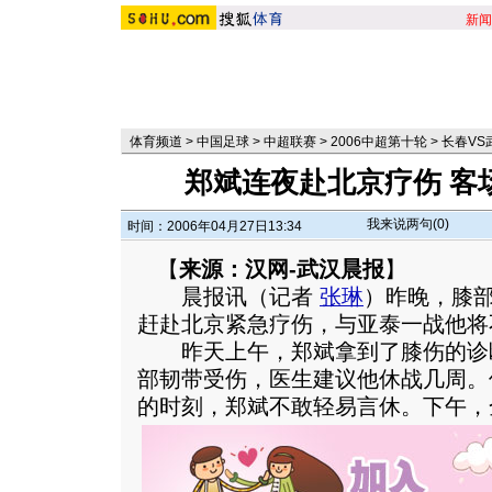
新闻
体育频道
>
中国足球
>
中超联赛
>
2006中超第十轮
>
长春VS
郑斌连夜赴北京疗伤 客
我来说两句(
0
)
时间：2006年04月27日13:34
【
来源：汉网-武汉晨报
】
晨报讯（记者
张琳
）昨晚，膝
赶赴北京紧急疗伤，与亚泰一战他将
昨天上午，郑斌拿到了膝伤的诊
部韧带受伤，医生建议他休战几周。
的时刻，郑斌不敢轻易言休。
下午，