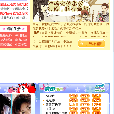
都要快乐噢!
短信企业通秀百变功能
[圣诞节]
奉上一颗祝福的心,在这个特别的日子里,愿幸福,
浪漫情怀一起漫步音乐
如意,快乐,鲜花,一切美好的祝愿与你同在.圣诞快乐!
同城约会今夜告别寂寞
[元旦]
看到你我会触电；看不到你我要充电；没有你我会
敢来挑战你的球技吗？
断电。爱你是我职业，想你是我事业，抱你是我特长，吻
你是我专业！水晶之恋祝你新年快乐
精彩生活
[元旦]
如果上天让我许三个愿望，一是今生今世和你在一
起；二是再生再世和你在一起；三是三生三世和你不再分
星座运势
每日财运
离。水晶之恋祝你新年快乐
花边新闻
魔鬼辞典
今日运程如何？财运、事业运、
[元旦]
当我狠下心扭头离去那一刻，你在我身后无助地哭
情感测试
生活笑话
桃花运，给你详细道来！！！
泣，这痛楚让我明白我多么爱你。我转身抱住你：这猪不
卖了。水晶之恋祝你新年快乐。
[春节]
风柔雨润好月圆，半岛铁盒伴身边，每日尽显开心
颜！冬去春来似水如烟，劳碌人生需尽欢！听一曲轻歌，
道一声平安！新年吉祥万事如愿
[春节]
传说薰衣草有四片叶子：第一片叶子是信仰，第二
片叶子是希望，第三片叶子是爱情，第四片叶子是幸运。
送你一棵薰衣草，愿你新年快乐！
[圣诞节]
圣诞节到了，想想没什么送给你的，又不打算给
你太多，只有给你五千万：千万快乐！千万要健康！千万
要平安！千万要知足！千万不要忘记我！
[圣诞节]
不只这样的日子才会想起你,而是这样的日子才
菊花台
能正大光明地骚扰你,告诉你,圣诞要快乐!新年要快乐!天天
迷迭香
都要快乐噢!
青青河边草
[圣诞节]
奉上一颗祝福的心,在这个特别的日子里,愿幸福,
丁香花
如意,快乐,鲜花,一切美好的祝愿与你同在.圣诞快乐!
原来你也在这里