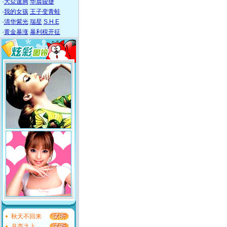
·
大众速腾
华晨骏捷
·
我的女孩
王子变青蛙
·
清华紫光
瑞星
S.H.E
·
黄金暴涨
暴利税开征
秋天不回来
月亮之上