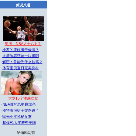
狐说八道
组图：NBA之十八射手
·
小罗的疲软缘于偷情？
·
火箭阵容还差一块拼图
·
解密：鲁能为什么被骂？
·
体育宝贝夏日完美身材
大罗16个性感女友
·
NBA谁的老婆最漂亮
·
模特表演裙子突然破了
·
曝光小罗私秘女友
·
超模F1大奖赛秀美胸
给编辑写信