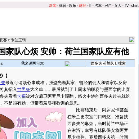
新闻
-
体育
-
娱乐
-
财经
-
IT
-
汽车
-
房产
-
女人
-
TV
-
chin
联赛
>
米兰王朝
国家队心烦 安帅：荷兰国家队应有他
我来说两句(
0
)
24
报》
】
多夫
最近可谓烦心事成堆，强盗光顾其家、曾经的佣人和管家以及房
将其招入
世界杯
大名单……最后就到了上周末的联赛与墨西拿的比赛
多夫看着
卡福
被对方后卫阿罗尼卡踢翻，怒火中烧的西多夫过去就给
，不是很有劲，但带着羞辱和教训的意思。
比赛结束后，阿罗尼卡甚至
在米兰更衣室门口转悠，准备找
西多夫的麻烦，当时荷兰中场正
在淋浴，幸亏有球队保安将阿罗
尼卡挡住。赛后西多夫第一时间