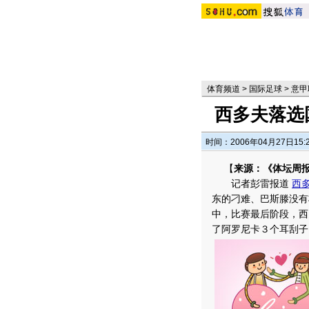
体育频道
>
国际足球
>
意甲
西多夫落选
时间：2006年04月27日15:
【
来源：《体坛周
记者彭雷报道
西
东的刁难、巴斯滕没有
中，比赛最后阶段，西
了阿罗尼卡３个耳刮子