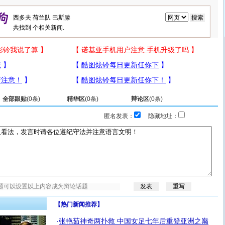
共找到
个相关新闻.
全部跟贴
(
0
条)
精华区
(
0
条)
辩论区
(
0
条)
匿名发表：
隐藏地址：
【热门新闻推荐】
·
张艳茹神奇两扑救 中国女足七年后重登亚洲之巅