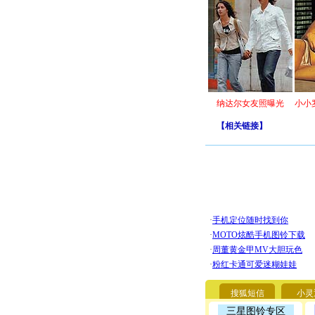
纳达尔女友照曝光
小小
【
相关链接
】
搜狐短信
小灵
三星图铃专区