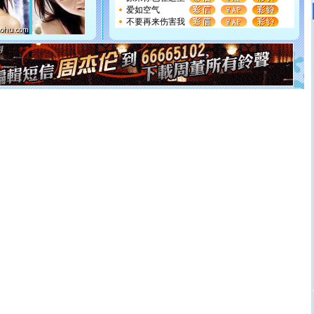
[元旦]
看到你我会触电；看不到你我要充电；没有你我会
爱如空气
断电。爱你是我职业，想你是我事业，抱你是我特长，吻
不要再来伤害我
你是我专业！水晶之恋祝你新年快乐
[元旦]
如果上天让我许三个愿望，一是今生今世和你在一
起；二是再生再世和你在一起；三是三生三世和你不再分
离。水晶之恋祝你新年快乐
[元旦]
当我狠下心扭头离去那一刻，你在我身后无助地哭
泣，这痛楚让我明白我多么爱你。我转身抱住你：这猪不
卖了。水晶之恋祝你新年快乐。
[春节]
风柔雨润好月圆，半岛铁盒伴身边，每日尽显开心
颜！冬去春来似水如烟，劳碌人生需尽欢！听一曲轻歌，
道一声平安！新年吉祥万事如愿
[春节]
传说薰衣草有四片叶子：第一片叶子是信仰，第二
片叶子是希望，第三片叶子是爱情，第四片叶子是幸运。
送你一棵薰衣草，愿你新年快乐！