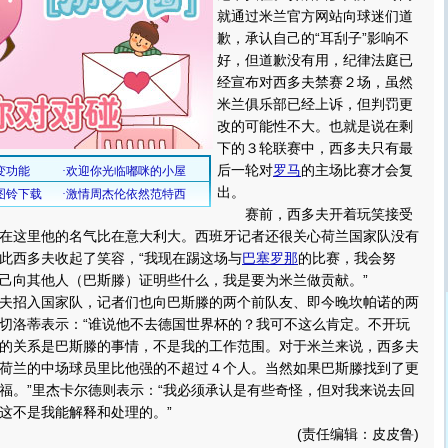
就通过米兰官方网站向球迷们道
歉，承认自己的“耳刮子”影响不
好，但道歉没有用，纪律法庭已
经宣布对西多夫禁赛２场，虽然
米兰俱乐部已经上诉，但判罚更
改的可能性不大。也就是说在剩
下的３轮联赛中，西多夫只有最
后一轮对
罗马
的主场比赛才会复
出。
赛前，西多夫开着玩笑接受
在这里他的名气比在意大利大。西班牙记者还很关心荷兰国家队没有
此西多夫收起了笑容，“我现在踢这场与
巴塞罗那
的比赛，我会努
己向其他人（巴斯滕）证明些什么，我是要为米兰做贡献。”
招入国家队，记者们也向巴斯滕的两个前队友、即今晚坎帕诺的两
切洛蒂表示：“谁说他不去德国世界杯的？我可不这么肯定。不开玩
的关系是巴斯滕的事情，不是我的工作范围。对于米兰来说，西多夫
荷兰的中场球员里比他强的不超过４个人。当然如果巴斯滕找到了更
福。”里杰卡尔德则表示：“我必须承认是有些奇怪，但对我来说去回
这不是我能解释和处理的。”
(责任编辑：皮皮鲁)