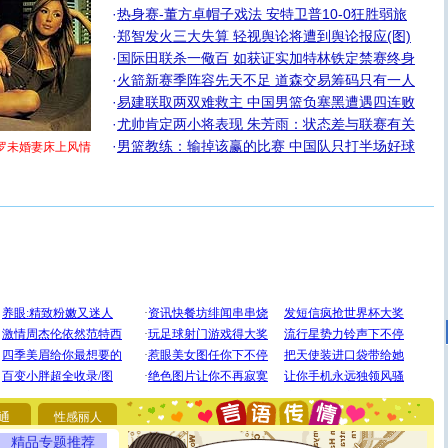
·
热身赛-董方卓帽子戏法 安特卫普10-0狂胜弱旅
·
郑智发火三大失算 轻视舆论将遭到舆论报应(图)
·
国际田联杀一儆百 如获证实加特林铁定禁赛终身
·
火箭新赛季阵容先天不足 道森交易筹码只有一人
·
易建联取两双难救主 中国男篮负塞黑遭遇四连败
·
尤帅肯定两小将表现 朱芳雨：状态差与联赛有关
·
男篮教练：输掉该赢的比赛 中国队只打半场好球
罗未婚妻床上风情
[圣诞节]
圣诞节到了，想想没什么送给你的，又不打算给
你太多，只有给你五千万：千万快乐！千万要健康！千万
要平安！千万要知足！千万不要忘记我！
通
性感丽人
[圣诞节]
不只这样的日子才会想起你,而是这样的日子才
精品专题推荐
能正大光明地骚扰你,告诉你,圣诞要快乐!新年要快乐!天天