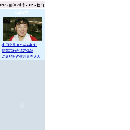
aren
-
邮件
-
博客
-
BBS
-
搜狗
体育幻灯
·
中国女足抵京笑容灿烂
·
隋菲菲独自练习体能
·
易建联时尚健康青春逼人