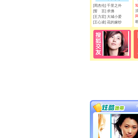
[周杰伦] 千里之外
[誓 言] 求佛
[王力宏] 大城小爱
[王心凌] 花的嫁纱