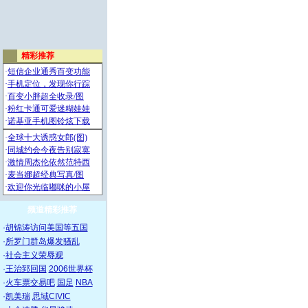
频道精彩推荐
·
胡锦涛访问美国等五国
·
所罗门群岛爆发骚乱
·
社会主义荣辱观
·
王治郅回国
2006世界杯
·
火车票交易吧
国足
NBA
·
凯美瑞
思域CIVIC