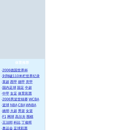
体育推荐
·
2006德国世界杯
·
刘翔破110米栏世界纪录
·
英超
西甲
德甲
意甲
·
国内足球
国足
中超
·
中甲
女足
体育彩票
·
2006男篮世锦赛
WCBA
·
篮球
NBA
CBA
WNBA
·
姚明
大超
男篮
女篮
·
F1
网球
高尔夫
围棋
·
王治郅
科比
丁俊晖
·
奥运会
足球彩票