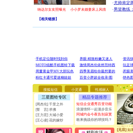
·
尤帅肯定
·
男篮教练
纳达尔女友照曝光
小小罗未婚妻床上风情
【
相关链接
】
[圣诞节]
你太多，
要平安！
[圣诞节]
搜狐短信
小灵通
性感丽人
能正大光明
三星图铃专区
精品专题推荐
都要快乐噢
[圣诞节]
短信企业通秀百变功能
[周杰伦] 千里之外
如意,快乐
浪漫情怀一起漫步音乐
[誓 言] 求佛
[元旦]
看
同城约会今夜告别寂寞
[王力宏] 大城小爱
断电。爱
敢来挑战你的球技吗？
[王心凌] 花的嫁纱
你是我专
[元旦]
如
精彩生活
起；二是