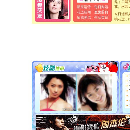
离。水晶
星座运势
每日财运
[元旦]
当
花边新闻
魔鬼辞典
今日运程
泣，这痛
情感测试
生活笑话
卖了。水
桃花运，
[春节]
风
颜！冬去
道一声平
[春节]
传
片叶子是
送你一棵
[圣诞节]
你太多，
要平安！
[圣诞节]
能正大光明
都要快乐噢
[圣诞节]
如意,快乐
[元旦]
看
断电。爱
你是我专
[元旦]
如
起；二是
离。水晶
[元旦]
当
泣，这痛