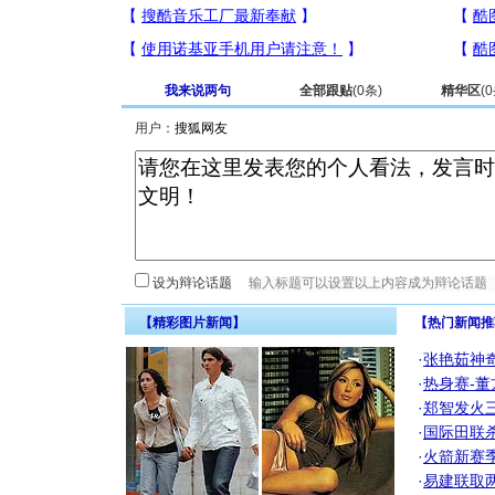
我来说两句
全部跟贴
(
0
条)
精华区
(
0
用户：
设为辩论话题
【精彩图片新闻】
【热门新闻推
·
张艳茹神
·
热身赛-董
·
郑智发火三
·
国际田联
·
火箭新赛
·
易建联取