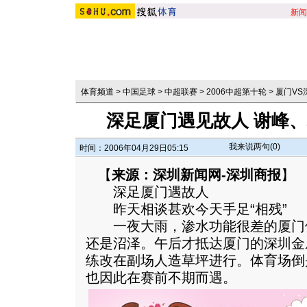
新闻
体育频道
>
中国足球
>
中超联赛
>
2006中超第十轮
>
厦门VS
深足厦门遇见故人 谢峰
我来说两句(
0
)
时间：2006年04月29日05:15
【
来源：深圳新闻网-深圳商报
】
深足厦门遇故人
昨天相谈甚欢今天手足“相残”
一夜大雨，渗水功能很差的厦门
还是沼泽。午后才抵达厦门的深圳金
练改在副场人造草坪进行。体育场倒
也因此在赛前不期而遇。