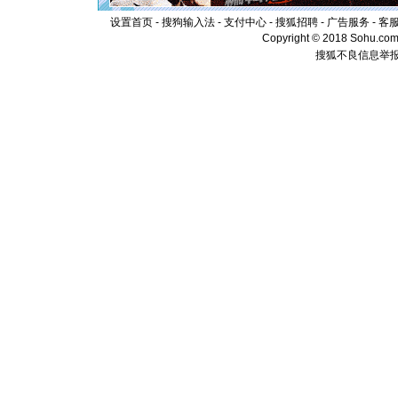
卖了。水
设置首页
-
搜狗输入法
-
支付中心
-
搜狐招聘
-
广告服务
-
客
[春节]
风
Copyright © 2018 Sohu.com I
颜！冬去
道一声平
搜狐不良信息举
[春节]
传
片叶子是
送你一棵