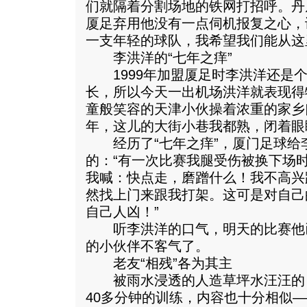
们就隔着分割场地的铁网打招呼。丹
厦足弃用他没有一点伺机报复之心，
一支年轻的球队，我希望我们能从这
李洪洋的“七年之痒”
1999年加盟厦足时李洪洋还是个
长，所以今天一出机场洪洋就表现得
童般笑容的天津小伙操着浓重的家乡
年，这儿的大街小巷我都熟，闭着眼
经历了“七年之痒”，厦门足球给
的：“有一次比赛我腿受伤被换下场
我喊：快点走，磨蹭什么！我不高兴
然找上门来跟我打架。这可是对自己
自己人凶！”
听李洪洋的口气，明天的比赛他
的小伙伴不客气了。
老友“相残”各为其主
被雨水浸透的人造草坪水汪汪的
40多分钟的训练，内容也十分相似