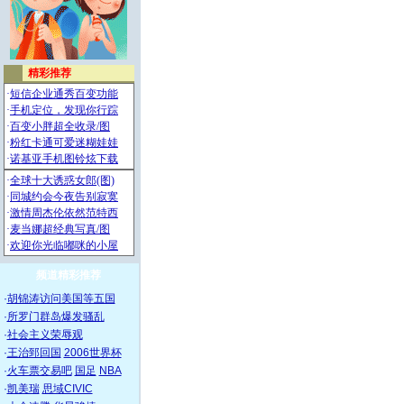
频道精彩推荐
·
胡锦涛访问美国等五国
·
所罗门群岛爆发骚乱
·
社会主义荣辱观
·
王治郅回国
2006世界杯
·
火车票交易吧
国足
NBA
·
凯美瑞
思域CIVIC