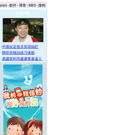
aren
-
邮件
-
博客
-
BBS
-
搜狗
体育幻灯
·
中国女足抵京笑容灿烂
·
隋菲菲独自练习体能
·
易建联时尚健康青春逼人