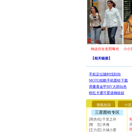
纳达尔女友照曝光
小小
【
相关链接
】
搜狐短信
小灵
三星图铃专区
[周杰伦] 千里之外
[誓 言] 求佛
[王力宏] 大城小爱