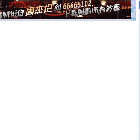
泣，这痛楚让我明白我多么爱你。我转身抱住你：这猪不
卖了。水晶之恋祝你新年快乐。
[春节]
风柔雨润好月圆，半岛铁盒伴身边，每日尽显开心
颜！冬去春来似水如烟，劳碌人生需尽欢！听一曲轻歌，
道一声平安！新年吉祥万事如愿
[春节]
传说薰衣草有四片叶子：第一片叶子是信仰，第二
片叶子是希望，第三片叶子是爱情，第四片叶子是幸运。
送你一棵薰衣草，愿你新年快乐！