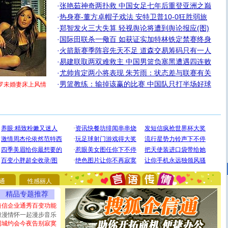
·
张艳茹神奇两扑救 中国女足七年后重登亚洲之巅
·
热身赛-董方卓帽子戏法 安特卫普10-0狂胜弱旅
·
郑智发火三大失算 轻视舆论将遭到舆论报应(图)
·
国际田联杀一儆百 如获证实加特林铁定禁赛终身
·
火箭新赛季阵容先天不足 道森交易筹码只有一人
·
易建联取两双难救主 中国男篮负塞黑遭遇四连败
·
尤帅肯定两小将表现 朱芳雨：状态差与联赛有关
·
男篮教练：输掉该赢的比赛 中国队只打半场好球
罗未婚妻床上风情
[圣诞节]
圣诞节到了，想想没什么送给你的，又不打算给
你太多，只有给你五千万：千万快乐！千万要健康！千万
要平安！千万要知足！千万不要忘记我！
[圣诞节]
不只这样的日子才会想起你,而是这样的日子才
能正大光明地骚扰你,告诉你,圣诞要快乐!新年要快乐!天天
都要快乐噢!
通
性感丽人
[圣诞节]
奉上一颗祝福的心,在这个特别的日子里,愿幸福,
如意,快乐,鲜花,一切美好的祝愿与你同在.圣诞快乐!
精品专题推荐
[元旦]
看到你我会触电；看不到你我要充电；没有你我会
短信企业通秀百变功能
断电。爱你是我职业，想你是我事业，抱你是我特长，吻
浪漫情怀一起漫步音乐
你是我专业！水晶之恋祝你新年快乐
同城约会今夜告别寂寞
[元旦]
如果上天让我许三个愿望，一是今生今世和你在一