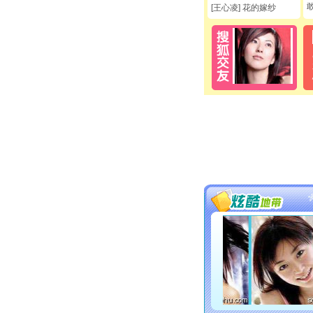
[王心凌] 花的嫁纱