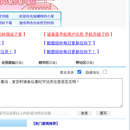
全部跟贴
(
0
条)
精华区
(
0
条)
辩论区
(
0
条)
匿名发表：
隐藏地址：
【热门新闻推荐】