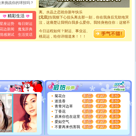
敢来挑战你的球技吗？
起；二是再生再世和你在一起；三是三生三世和你不再分
离。水晶之恋祝你新年快乐
[元旦]
当我狠下心扭头离去那一刻，你在我身后无助地哭
精彩生活
泣，这痛楚让我明白我多么爱你。我转身抱住你：这猪不
星座运势
每日财运
卖了。水晶之恋祝你新年快乐。
花边新闻
魔鬼辞典
[春节]
风柔雨润好月圆，半岛铁盒伴身边，每日尽显开心
今日运程如何？财运、事业运、
情感测试
生活笑话
颜！冬去春来似水如烟，劳碌人生需尽欢！听一曲轻歌，
桃花运，给你详细道来！！！
道一声平安！新年吉祥万事如愿
[春节]
传说薰衣草有四片叶子：第一片叶子是信仰，第二
片叶子是希望，第三片叶子是爱情，第四片叶子是幸运。
送你一棵薰衣草，愿你新年快乐！
[圣诞节]
圣诞节到了，想想没什么送给你的，又不打算给
你太多，只有给你五千万：千万快乐！千万要健康！千万
要平安！千万要知足！千万不要忘记我！
[圣诞节]
不只这样的日子才会想起你,而是这样的日子才
能正大光明地骚扰你,告诉你,圣诞要快乐!新年要快乐!天天
都要快乐噢!
[圣诞节]
奉上一颗祝福的心,在这个特别的日子里,愿幸福,
菊花台
如意,快乐,鲜花,一切美好的祝愿与你同在.圣诞快乐!
迷迭香
[元旦]
看到你我会触电；看不到你我要充电；没有你我会
青青河边草
断电。爱你是我职业，想你是我事业，抱你是我特长，吻
丁香花
你是我专业！水晶之恋祝你新年快乐
原来你也在这里
[元旦]
如果上天让我许三个愿望，一是今生今世和你在一
爱如空气
起；二是再生再世和你在一起；三是三生三世和你不再分
不要再来伤害我
离。水晶之恋祝你新年快乐
[元旦]
当我狠下心扭头离去那一刻，你在我身后无助地哭