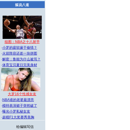
狐说八道
组图：NBA之十八射手
·
小罗的疲软缘于偷情？
·
火箭阵容还差一块拼图
·
解密：鲁能为什么被骂？
·
体育宝贝夏日完美身材
大罗16个性感女友
·
NBA谁的老婆最漂亮
·
模特表演裙子突然破了
·
曝光小罗私秘女友
·
超模F1大奖赛秀美胸
给编辑写信