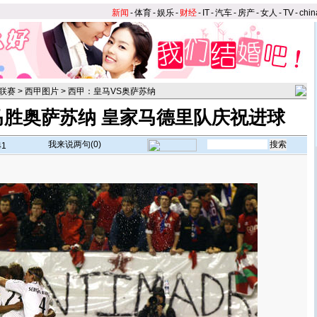
新闻
-
体育
-
娱乐
-
财经
-
IT
-
汽车
-
房产
-
女人
-
TV
-
chin
联赛
>
西甲图片
>
西甲：皇马VS奥萨苏纳
马胜奥萨苏纳 皇家马德里队庆祝进球
我来说两句(
0
)
41