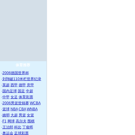
体育推荐
·
2006德国世界杯
·
刘翔破110米栏世界纪录
·
英超
西甲
德甲
意甲
·
国内足球
国足
中超
·
中甲
女足
体育彩票
·
2006男篮世锦赛
WCBA
·
篮球
NBA
CBA
WNBA
·
姚明
大超
男篮
女篮
·
F1
网球
高尔夫
围棋
·
王治郅
科比
丁俊晖
·
奥运会
足球彩票