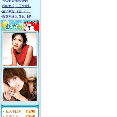
·
大众速腾
华晨骏捷
·
我的女孩
王子变青蛙
·
清华紫光
瑞星
S.H.E
·
新农村建设
加息
油价
秋天不回来
月亮之上