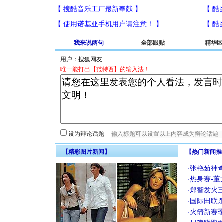
我来说两句
全部跟贴
精华
用户：
唯一能打出【范特西】的输入法！
设为辩论话题
【精彩图片新闻】
【热门新闻推
·
张艳茹神
·
热身赛-董
·
郑智发火三
·
国际田联
·
火箭新赛