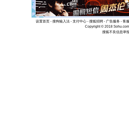
离。水晶
[元旦]
当
泣，这痛
卖了。水
[春节]
风
设置首页
-
搜狗输入法
-
支付中心
-
搜狐招聘
-
广告服务
-
客
颜！冬去
Copyright © 2018 Sohu.com I
道一声平
搜狐不良信息举
[春节]
传
片叶子是
送你一棵