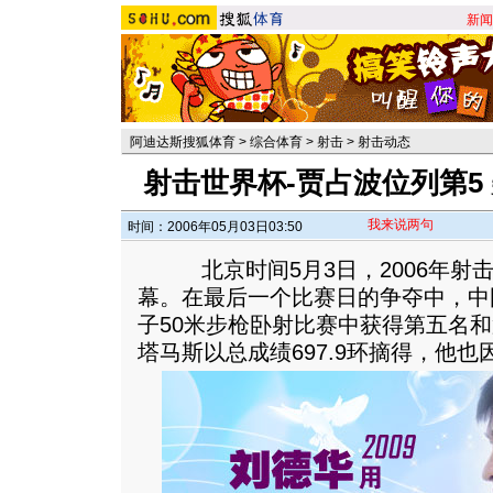
新闻
阿迪达斯搜狐体育
>
综合体育
>
射击
>
射击动态
射击世界杯-贾占波位列第5
我来说两句
时间：2006年05月03日03:50
北京时间5月3日，2006年射
幕。在最后一个比赛日的争夺中，中
子50米步枪卧射比赛中获得第五名
塔马斯以总成绩697.9环摘得，他也