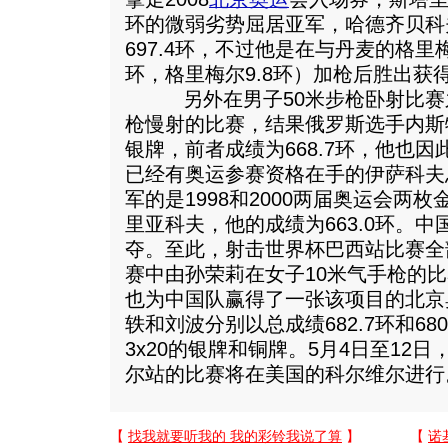
环的微弱劣势屈居亚军，哈德齐贝科
697.4环，不过他是在与丹麦的格里
环，格里梅尔9.8环）加枪后胜出获
另外在男子50米步枪卧射比赛之
枪慢射的比赛，结果俄罗斯选手内斯
银牌，前者成绩为668.7环，他也
已经有奥运参赛资格在手的伊萨科夫总
军的是1998和2000两届奥运会两
里亚科夫，他的成绩为663.0环。
夺。至此，射击世界杯巴西站比赛全
赛中由孙荣莉在女子10米气手枪的
也为中国队赢得了一张该项目的北京
轶和刘波分别以总成绩682.7环和68
3x20的银牌和铜牌。5月4日至12
尔站的比赛将在美国的科尔维尔进行。（F