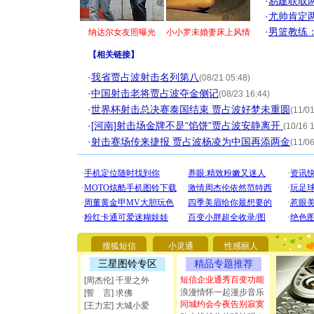
·
易建联取
·
尤帅肯定
·
男篮教练
纳达尔女友照曝光
小小罗未婚妻床上风情
【
相关链接
】
·
我省贾占波射击名列第八
(08/21 05:48)
·
中国射击老将贾占波夺金侧记
(08/23 16:44)
·
世界杯射击总决赛泰国结束 贾占波好梦未重圆
(11/01
·
[河南]射击场金牌不是“馅饼”贾占波安静离开
(10/16 
·
射击赛场传来捷报 贾占波杨凌为中国再添两金
(11/06
[圣诞节]
你太多，
要平安！
[圣诞节]
搜狐短信
小灵通
性感丽人
能正大光明
都要快乐噢
三星图铃专区
精品专题推荐
[圣诞节]
短信企业通秀百变功能
[周杰伦] 千里之外
如意,快乐
浪漫情怀一起漫步音乐
[誓 言] 求佛
[元旦]
看
同城约会今夜告别寂寞
[王力宏] 大城小爱
断电。爱