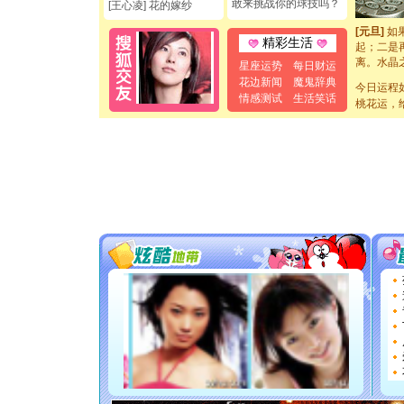
敢来挑战你的球技吗？
[王心凌] 花的嫁纱
你是我专
[元旦]
如
起；二是
精彩生活
离。水晶
星座运势
每日财运
[元旦]
当
花边新闻
魔鬼辞典
泣，这痛
今日运程
情感测试
生活笑话
卖了。水
桃花运，
[春节]
风
颜！冬去
道一声平
[春节]
传
片叶子是
送你一棵
[圣诞节]
你太多，
要平安！
[圣诞节]
能正大光明
都要快乐噢
[圣诞节]
如意,快乐
[元旦]
看
断电。爱
你是我专
[元旦]
如
起；二是