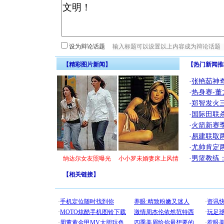
设为辩论话题
【精彩图片新闻】
【热门新闻推
·
张艳茹神
·
热身赛-董
·
郑智发火三
·
国际田联
·
火箭新赛
·
易建联取
·
尤帅肯定
·
男篮教练
纳达尔女友照曝光
小小罗未婚妻床上风情
【
相关链接
】