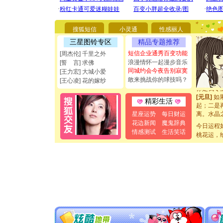
[圣诞节]
你太多，
要平安！
[圣诞节]
搜狐短信
小灵通
性感丽人
能正大光明
三星图铃专区
精品专题推荐
都要快乐噢
[圣诞节]
短信企业通秀百变功能
[周杰伦] 千里之外
如意,快乐
浪漫情怀一起漫步音乐
[誓 言] 求佛
[元旦]
看
同城约会今夜告别寂寞
[王力宏] 大城小爱
断电。爱
敢来挑战你的球技吗？
[王心凌] 花的嫁纱
你是我专
[元旦]
如
精彩生活
起；二是
离。水晶
星座运势
每日财运
[元旦]
当
花边新闻
魔鬼辞典
今日运程
泣，这痛
情感测试
生活笑话
桃花运，
卖了。水
[春节]
风
颜！冬去
道一声平
[春节]
传
片叶子是
送你一棵
[圣诞节]
你太多，
要平安！
[圣诞节]