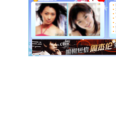
能正大光明
都要快乐噢
[圣诞节]
如意,快乐
[元旦]
看
断电。爱
你是我专
[元旦]
如
起；二是
离。水晶
[元旦]
当
泣，这痛
卖了。水
[春节]
风
颜！冬去
道一声平
[春节]
传
片叶子是
送你一棵