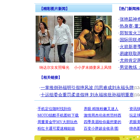
【精彩图片新闻】
【热门新闻推
·
张艳茹神
·
热身赛-董
·
郑智发火三
·
国际田联
·
火箭新赛
·
易建联取
·
尤帅肯定
·
男篮教练
纳达尔女友照曝光
小小罗未婚妻床上风情
【
相关链接
】
·
一掌推倒孙福明引假摔风波 闫思睿成刘永福头牌
(12
·
十运组委会重罚柔道假摔 刘永福挨批孙福明重赛
(10
[圣诞节]
你太多，
要平安！