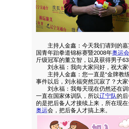
主持人金鑫：今天我们请到的嘉宾
国青年跆拳道锦标赛暨2008年
奥运
斤级冠军的董立智，以及获得男子6
刘永福：我向大家问好，祝大家
主持人金鑫：您一直是“金牌教练”
事件以后，刘永福突然沉寂了？大家
刘永福：我每天现在仍然还在训练，从
一直在国家体训队，所以
辽宁队
的后
的是把后备人才接续上来，所在现在全
奥运
会，把后备人才搞上来。