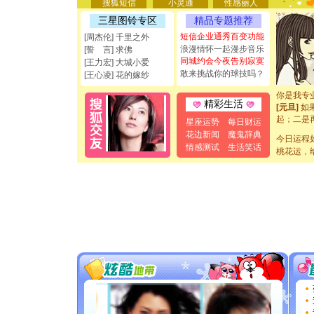
搜狐短信
小灵通
性感丽人
[圣诞节]
能正大光明
三星图铃专区
精品专题推荐
都要快乐噢
短信企业通秀百变功能
[周杰伦] 千里之外
[圣诞节]
浪漫情怀一起漫步音乐
[誓 言] 求佛
如意,快乐
同城约会今夜告别寂寞
[王力宏] 大城小爱
[元旦]
看
敢来挑战你的球技吗？
[王心凌] 花的嫁纱
断电。爱
你是我专
[元旦]
如
精彩生活
起；二是
星座运势
每日财运
离。水晶
花边新闻
魔鬼辞典
[元旦]
当
今日运程
泣，这痛
情感测试
生活笑话
桃花运，
卖了。水
[春节]
风
颜！冬去
道一声平
[春节]
传
片叶子是
送你一棵
[圣诞节]
你太多，
要平安！
[圣诞节]
能正大光明
都要快乐噢
[圣诞节]