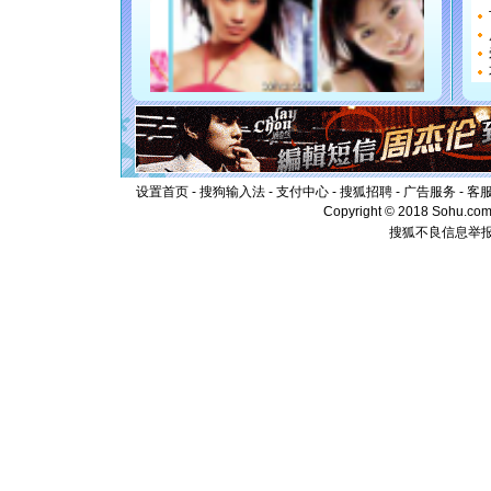
如意,快乐
[元旦]
看
断电。爱
你是我专
[元旦]
如
起；二是
离。水晶
[元旦]
当
泣，这痛
卖了。水
设置首页
-
搜狗输入法
-
支付中心
-
搜狐招聘
-
广告服务
-
客
[春节]
风
Copyright © 2018 Sohu.com I
颜！冬去
搜狐不良信息举
道一声平
[春节]
传
片叶子是
送你一棵