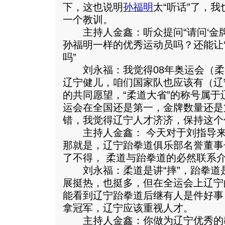
下，这也说明
孙福明
太“听话”了，
一个教训。
主持人金鑫：听众提问“请问‘金牌
孙福明一样的优秀运动员吗？还能让‘
吗”
刘永福：我觉得08年奥运会（柔
辽宁健儿，咱们国家队也应该有（辽
的共同愿望，“柔道大省”的称号属
运会在全国还是第一，金牌数量还是
错，我觉得辽宁人才济济，保持这个
主持人金鑫： 今天对于刘指导来
那就是，辽宁跆拳道俱乐部名誉董事
了不得， 柔道与跆拳道的必然联系
刘永福：柔道是讲“摔”，跆拳道是
展挺热，也挺多，但在全运会上辽宁
能看到辽宁跆拳道后继有人是件好事
拿冠军，辽宁应该重视人才。
主持人金鑫：你做为辽宁优秀的