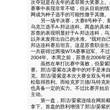
次夺冠是在去年的孟菲斯大奖赛上。
赛事中表现非常不错，但从目前的情
网成为种子选手的可能性微乎其微。
另一场半决赛，大赛8号种子、斯
乌克兰选手A-邦达连科。两盘的具体比
苏查的表现明显好于A-邦达连科，
以并未发挥出自己的水准。“我对自己
邦达连科赛后坦言。这是苏查职业生
一共获得过两项WTA赛事冠军。不
2004年。本周之前，苏查在2006
虽然在单打比赛中落败，但晏紫
赛。郑洁/晏紫在决赛中的对手是来自
克。郑洁/晏紫是本次大赛女双头号
松取得胜利。而哈克罗兰德/马特克
也具备一定的实力。不过比赛开始后
主动。
第一盘，郑洁/晏紫连续在网前截击
拿下。首盘的胜利增强了郑洁/晏紫