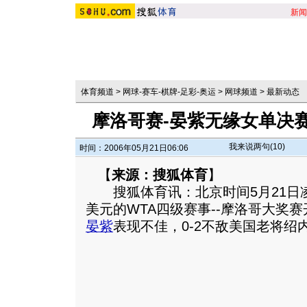
新闻
体育频道
>
网球-赛车-棋牌-足彩-奥运
>
网球频道
>
最新动态
摩洛哥赛-晏紫无缘女单决赛
我来说两句(
10
)
时间：2006年05月21日06:06
【
来源：搜狐体育
】
搜狐体育讯：北京时间5月21日凌
美元的WTA四级赛事--摩洛哥大奖
晏紫
表现不佳，0-2不敌美国老将绍