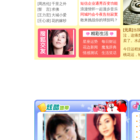
断电。爱
短信企业通秀百变功能
[周杰伦] 千里之外
你是我专
浪漫情怀一起漫步音乐
[誓 言] 求佛
[元旦]
如
同城约会今夜告别寂寞
[王力宏] 大城小爱
起；二是
敢来挑战你的球技吗？
[王心凌] 花的嫁纱
离。水晶
[元旦]
当
精彩生活
泣，这痛
卖了。水
星座运势
每日财运
[春节]
风
花边新闻
魔鬼辞典
颜！冬去
今日运程
情感测试
生活笑话
道一声平
桃花运，
[春节]
传
片叶子是
送你一棵
[圣诞节]
你太多，
要平安！
[圣诞节]
能正大光明
都要快乐噢
[圣诞节]
如意,快乐
[元旦]
看
断电。爱
你是我专
[元旦]
如
起；二是