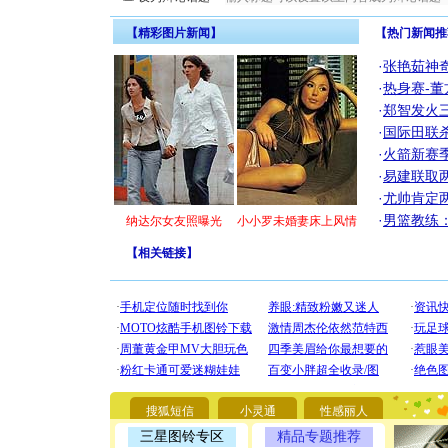
【精彩图片新闻】
【热门新闻推
·
张艳茹神
·
热身赛-董
·
郑智发火三
·
国际田联
·
火箭新赛
·
易建联取
·
尤帅肯定
·
男篮教练
纳达尔女友照曝光
小小罗未婚妻床上风情
【
相关链接
】
[圣诞节]
你太多，
要平安！
[圣诞节]
能正大光明
都要快乐噢
[圣诞节]
搜狐短信
小灵通
性感丽人
如意,快乐
三星图铃专区
精品专题推荐
[元旦]
看