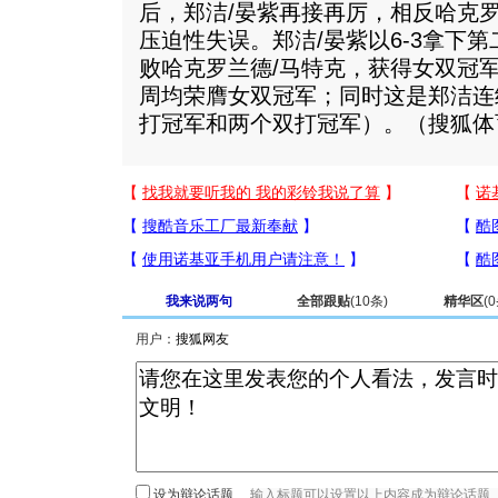
后，郑洁/晏紫再接再厉，相反哈克
压迫性失误。郑洁/晏紫以6-3拿下第
败哈克罗兰德/马特克，获得女双冠
周均荣膺女双冠军；同时这是郑洁连
打冠军和两个双打冠军）。（搜狐体育
我来说两句
全部跟贴
(
10
条)
精华区
(
0
用户：
设为辩论话题