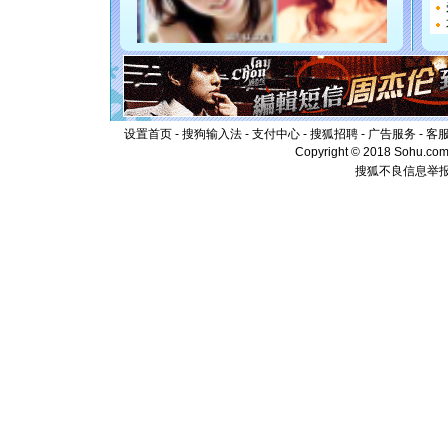
离。水晶
[元旦]
当
泣，这痛
卖了。水
[春节]
风
颜！冬去
道一声平
设置首页
-
搜狗输入法
-
支付中心
-
搜狐招聘
-
广告服务
[春节]
-
传
客
片叶子是
Copyright © 2018 Sohu.com I
送你一棵
搜狐不良信息举