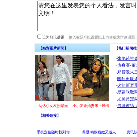
设为辩论话题
【精彩图片新闻】
【热门新闻推
·
张艳茹神
·
热身赛-董
·
郑智发火三
·
国际田联
·
火箭新赛
·
易建联取
·
尤帅肯定
·
男篮教练
纳达尔女友照曝光
小小罗未婚妻床上风情
【
相关链接
】