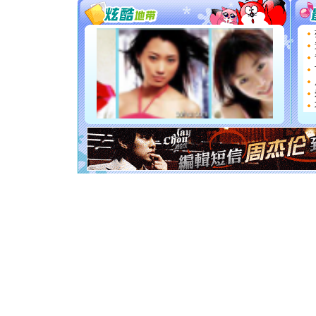
你太多，
要平安！
[圣诞节]
能正大光明
都要快乐噢
[圣诞节]
如意,快乐
[元旦]
看
断电。爱
你是我专
[元旦]
如
起；二是
离。水晶
[元旦]
当
泣，这痛
卖了。水
[春节]
风
颜！冬去
道一声平
[春节]
传
片叶子是
送你一棵