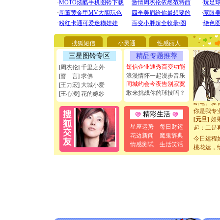
[圣诞节]
你太多，
要平安！
搜狐短信
小灵通
性感丽人
[圣诞节]
三星图铃专区
精品专题推荐
能正大光明
都要快乐噢
短信企业通秀百变功能
[周杰伦] 千里之外
[圣诞节]
浪漫情怀一起漫步音乐
[誓 言] 求佛
如意,快乐
同城约会今夜告别寂寞
[王力宏] 大城小爱
[元旦]
看
敢来挑战你的球技吗？
[王心凌] 花的嫁纱
断电。爱
你是我专
精彩生活
[元旦]
如
起；二是
星座运势
每日财运
离。水晶
花边新闻
魔鬼辞典
今日运程
[元旦]
当
情感测试
生活笑话
桃花运，
泣，这痛
卖了。水
[春节]
风
颜！冬去
道一声平
[春节]
传
片叶子是
送你一棵
[圣诞节]