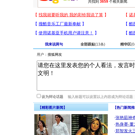
共找到
3659
个相关新闻.
我来说两句
全部跟贴
(
13
条)
精华区
(
0
用户：
设为辩论话题
【精彩图片新闻】
【热门新闻推
·
张艳茹神
·
热身赛-董
·
郑智发火三