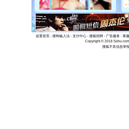
断电。爱
你是我专
[元旦]
如
起；二是
离。水晶
[元旦]
当
泣，这痛
设置首页
-
搜狗输入法
-
支付中心
-
搜狐招聘
-
广告服务
-
客
卖了。水
Copyright © 2018 Sohu.com I
[春节]
风
搜狐不良信息举
颜！冬去
道一声平
[春节]
传
片叶子是
送你一棵