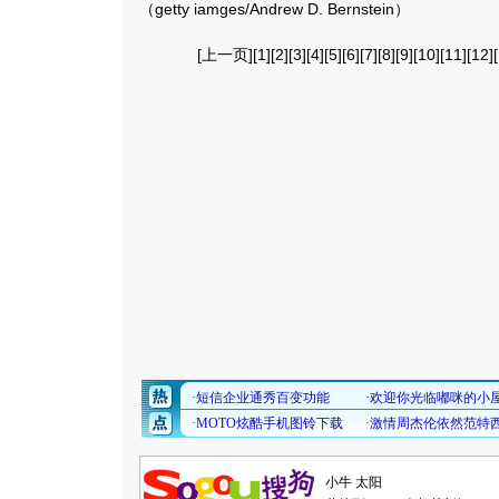
（getty iamges/Andrew D. Bernstein）
[
上一页
][
1
][
2
][
3
][
4
][
5
][
6
][
7
][8][
9
][
10
][
11
][
12
][