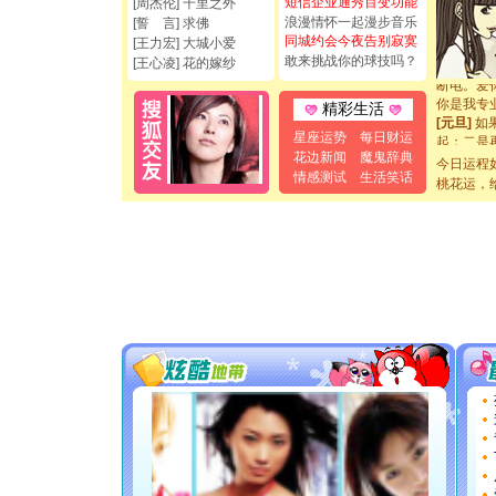
短信企业通秀百变功能
[周杰伦] 千里之外
都要快乐噢
浪漫情怀一起漫步音乐
[圣诞节]
[誓 言] 求佛
同城约会今夜告别寂寞
如意,快乐
[王力宏] 大城小爱
[元旦]
看
敢来挑战你的球技吗？
[王心凌] 花的嫁纱
断电。爱
你是我专
精彩生活
[元旦]
如
起；二是
星座运势
每日财运
离。水晶
花边新闻
魔鬼辞典
今日运程
[元旦]
当
情感测试
生活笑话
桃花运，
泣，这痛
卖了。水
[春节]
风
颜！冬去
道一声平
[春节]
传
片叶子是
送你一棵
[圣诞节]
你太多，
要平安！
[圣诞节]
能正大光明
都要快乐噢
[圣诞节]
如意,快乐
[元旦]
看