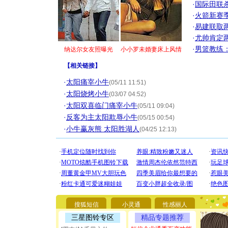
·
国际田联
·
火箭新赛
·
易建联取
·
尤帅肯定
·
男篮教练
纳达尔女友照曝光
小小罗未婚妻床上风情
【
相关链接
】
·
太阳痛宰小牛
(05/11 11:51)
·
太阳烧烤小牛
(03/07 04:52)
·
太阳双喜临门痛宰小牛
(05/11 09:04)
·
反客为主太阳欺辱小牛
(05/15 00:54)
·
小牛赢灰熊 太阳胜湖人
(04/25 12:13)
[圣诞节]
你太多，
要平安！
搜狐短信
小灵通
性感丽人
[圣诞节]
三星图铃专区
精品专题推荐
能正大光明