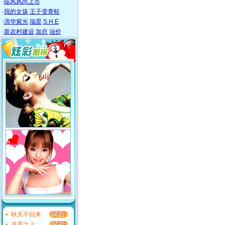
·
陆风风尚上市
·
我的女孩
王子变青蛙
·
清华紫光
瑞星
S.H.E
·
新农村建设
加息
油价
秋天不回来
月亮之上