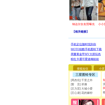
纳达尔女友照曝光
小小
【
相关链接
】
搜狐短信
小灵
三星图铃专区
[周杰伦] 千里之外
[誓 言] 求佛
[王力宏] 大城小爱
[王心凌] 花的嫁纱