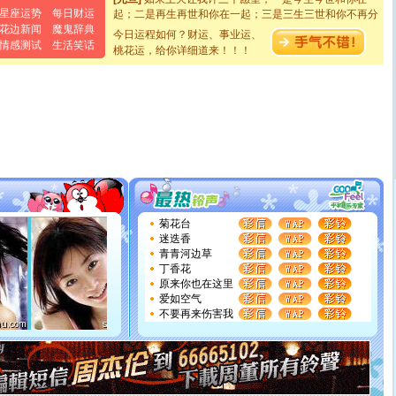
起；二是再生再世和你在一起；三是三生三世和你不再分
星座运势
每日财运
离。水晶之恋祝你新年快乐
花边新闻
魔鬼辞典
今日运程如何？财运、事业运、
[元旦]
当我狠下心扭头离去那一刻，你在我身后无助地哭
情感测试
生活笑话
桃花运，给你详细道来！！！
泣，这痛楚让我明白我多么爱你。我转身抱住你：这猪不
卖了。水晶之恋祝你新年快乐。
[春节]
风柔雨润好月圆，半岛铁盒伴身边，每日尽显开心
颜！冬去春来似水如烟，劳碌人生需尽欢！听一曲轻歌，
道一声平安！新年吉祥万事如愿
[春节]
传说薰衣草有四片叶子：第一片叶子是信仰，第二
片叶子是希望，第三片叶子是爱情，第四片叶子是幸运。
送你一棵薰衣草，愿你新年快乐！
[圣诞节]
圣诞节到了，想想没什么送给你的，又不打算给
你太多，只有给你五千万：千万快乐！千万要健康！千万
要平安！千万要知足！千万不要忘记我！
[圣诞节]
不只这样的日子才会想起你,而是这样的日子才
菊花台
能正大光明地骚扰你,告诉你,圣诞要快乐!新年要快乐!天天
迷迭香
都要快乐噢!
青青河边草
[圣诞节]
奉上一颗祝福的心,在这个特别的日子里,愿幸福,
丁香花
如意,快乐,鲜花,一切美好的祝愿与你同在.圣诞快乐!
原来你也在这里
[元旦]
看到你我会触电；看不到你我要充电；没有你我会
爱如空气
断电。爱你是我职业，想你是我事业，抱你是我特长，吻
不要再来伤害我
你是我专业！水晶之恋祝你新年快乐
[元旦]
如果上天让我许三个愿望，一是今生今世和你在一
起；二是再生再世和你在一起；三是三生三世和你不再分
离。水晶之恋祝你新年快乐
[元旦]
当我狠下心扭头离去那一刻，你在我身后无助地哭