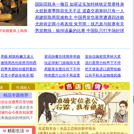
·
国际田联杀一儆百 如获证实加特林铁定禁赛终身
·
火箭新赛季阵容先天不足 道森交易筹码只有一人
·
易建联取两双难救主 中国男篮负塞黑遭遇四连败
·
尤帅肯定两小将表现 朱芳雨：状态差与联赛有关
·
男篮教练：输掉该赢的比赛 中国队只打半场好球
罗未婚妻床上风情
[圣诞节]
圣诞节到了，想想没什么送给你的，又不打算给
你太多，只有给你五千万：千万快乐！千万要健康！千万
要平安！千万要知足！千万不要忘记我！
通
性感丽人
[圣诞节]
不只这样的日子才会想起你,而是这样的日子才
精品专题推荐
能正大光明地骚扰你,告诉你,圣诞要快乐!新年要快乐!天天
都要快乐噢!
短信企业通秀百变功能
[圣诞节]
奉上一颗祝福的心,在这个特别的日子里,愿幸福,
浪漫情怀一起漫步音乐
如意,快乐,鲜花,一切美好的祝愿与你同在.圣诞快乐!
同城约会今夜告别寂寞
[元旦]
看到你我会触电；看不到你我要充电；没有你我会
敢来挑战你的球技吗？
断电。爱你是我职业，想你是我事业，抱你是我特长，吻
你是我专业！水晶之恋祝你新年快乐
精彩生活
[元旦]
如果上天让我许三个愿望，一是今生今世和你在一