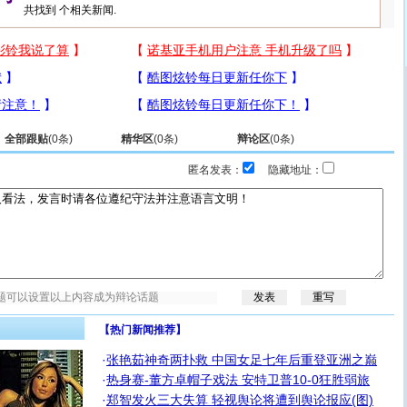
共找到
个相关新闻.
全部跟贴
(
0
条)
精华区
(
0
条)
辩论区
(
0
条)
匿名发表：
隐藏地址：
【热门新闻推荐】
·
张艳茹神奇两扑救 中国女足七年后重登亚洲之巅
·
热身赛-董方卓帽子戏法 安特卫普10-0狂胜弱旅
·
郑智发火三大失算 轻视舆论将遭到舆论报应(图)