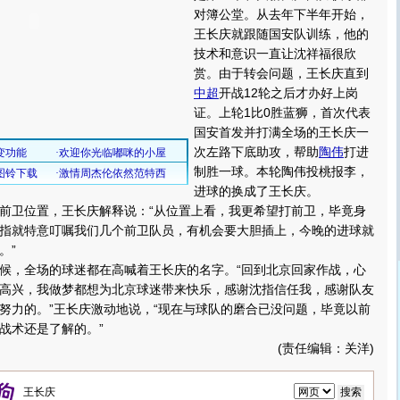
对簿公堂。从去年下半年开始，
王长庆就跟随国安队训练，他的
技术和意识一直让沈祥福很欣
赏。由于转会问题，王长庆直到
中超
开战12轮之后才办好上岗
证。上轮1比0胜蓝狮，首次代表
国安首发并打满全场的王长庆一
次左路下底助攻，帮助
陶伟
打进
制胜一球。本轮陶伟投桃报李，
进球的换成了王长庆。
卫位置，王长庆解释说：“从位置上看，我更希望打前卫，毕竟身
指就特意叮嘱我们几个前卫队员，有机会要大胆插上，今晚的进球就
。”
，全场的球迷都在高喊着王长庆的名字。“回到北京回家作战，心
高兴，我做梦都想为北京球迷带来快乐，感谢沈指信任我，感谢队友
努力的。”王长庆激动地说，“现在与球队的磨合已没问题，毕竟以前
战术还是了解的。”
(责任编辑：关洋)