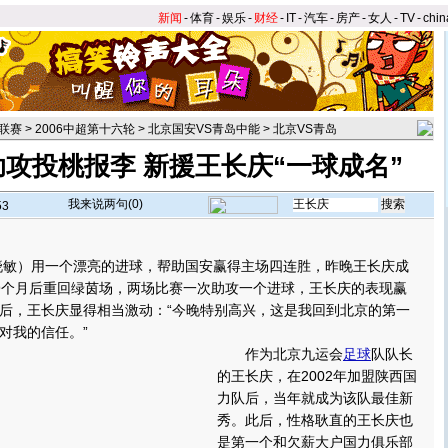
新闻
-
体育
-
娱乐
-
财经
-
IT
-
汽车
-
房产
-
女人
-
TV
-
chin
联赛
>
2006中超第十六轮
>
北京国安VS青岛中能
>
北京VS青岛
攻投桃报李 新援王长庆“一球成名”
我来说两句(
0
)
53
】
敏）用一个漂亮的进球，帮助国安赢得主场四连胜，昨晚王长庆成
9个月后重回绿茵场，两场比赛一次助攻一个进球，王长庆的表现赢
后，王长庆显得相当激动：“今晚特别高兴，这是我回到北京的第一
对我的信任。
”
作为北京九运会
足球
队队长
的王长庆，在2002年加盟陕西国
力队后，当年就成为该队最佳新
秀。此后，性格耿直的王长庆也
是第一个和欠薪大户国力俱乐部