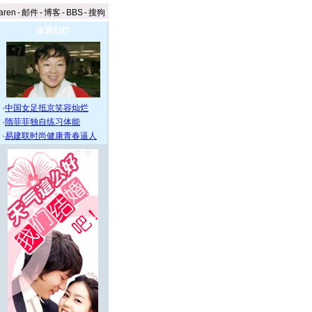
aren
-
邮件
-
博客
-
BBS
-
搜狗
体育幻灯
·
中国女足抵京笑容灿烂
·
隋菲菲独自练习体能
·
易建联时尚健康青春逼人