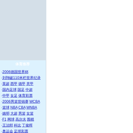
体育推荐
·
2006德国世界杯
·
刘翔破110米栏世界纪录
·
英超
西甲
德甲
意甲
·
国内足球
国足
中超
·
中甲
女足
体育彩票
·
2006男篮世锦赛
WCBA
·
篮球
NBA
CBA
WNBA
·
姚明
大超
男篮
女篮
·
F1
网球
高尔夫
围棋
·
王治郅
科比
丁俊晖
·
奥运会
足球彩票