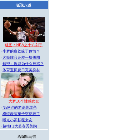
狐说八道
组图：NBA之十八射手
·
小罗的疲软缘于偷情？
·
火箭阵容还差一块拼图
·
解密：鲁能为什么被骂？
·
体育宝贝夏日完美身材
大罗16个性感女友
·
NBA谁的老婆最漂亮
·
模特表演裙子突然破了
·
曝光小罗私秘女友
·
超模F1大奖赛秀美胸
给编辑写信