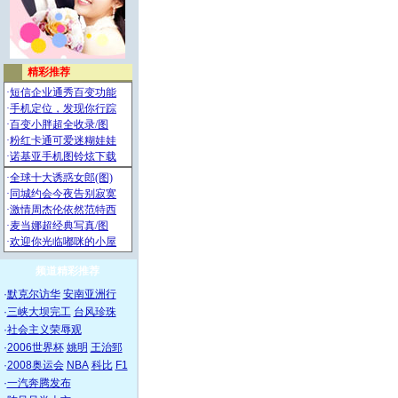
频道精彩推荐
·
默克尔访华
安南亚洲行
·
三峡大坝完工
台风珍珠
·
社会主义荣辱观
·
2006世界杯
姚明
王治郅
·
2008奥运会
NBA
科比
F1
·
一汽奔腾发布