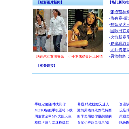
【精彩图片新闻】
【热门新闻推
·
张艳茹神
·
热身赛-董
·
郑智发火三
·
国际田联
·
火箭新赛
·
易建联取
·
尤帅肯定
·
男篮教练
纳达尔女友照曝光
小小罗未婚妻床上风情
【
相关链接
】
[圣诞节]
你太多，
要平安！