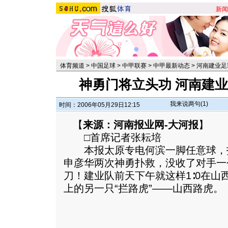
新闻
体育频道
>
中国足球
>
中甲联赛
>
中甲最新动态
>
河南建业足
神勇门将立头功 河南建业
我来说两句(
1
)
时间：2006年05月29日12:15
【
来源：河南报业网-大河报
】
□首席记者张耘培
本报太原专电何滨一脚任意球，
申彦华两次神勇扑救，没收了对手一
刀！建业队前天下午就这样1∶0在山
上的另一只“拦路虎”——山西路虎。