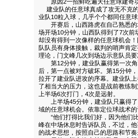
原因2一招鲜吃遍天任意球建奇
建业队的任意球真成了攻无不克的
业队10粒入球，几乎个个都同任意
开赛后，山西路虎在自己熟悉的
场开场10分钟，山西队得到了7次
却没有得到一次像样的任意球机会！
队队员有身体接触，裁判的哨声肯定
理论，门文峰几次到场边示意队员要
第12分钟，建业队赢得第一次角
后，第一点被对方破坏。第15分钟，
拉开了建业队进攻的序幕。建业队上
了相当大的压力，这也是战前教练制
上半场6次打门，4次是远射。
上半场45分钟，建业队只赢得了
域的任意球机会。依靠定位球战术的
“他们打得比我们好，因为他们比
峰在中场休息时告诉队员，不过，他
的战术思想，按照自己的思路和节奏