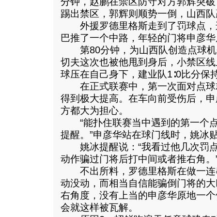
分钟，赵鹏在禁区防守对方郭辉突破
踢出禁区，郭辉则顺势一倒，山西队
外援罗德里格斯走到了罚球点，连
巴推了一个中路，年轻的门将申彦华
第80分钟，为山西队创造点球机
切夫这次也被他甩到身后，小禁区线
球压在自己身下，建业队1∶0比分保
在正式联赛中，第一次面对点球
得到极大提高。在车向前受伤后，申
方都大为担心。
“能扑住联赛当中遇到的第一个点
提醒。”申彦华站在球门线时，姚冰
姚冰提醒说：“我看过他几次罚点
动作骗过门将后打中间或者推右角。
不出所料，罗德里格斯在做一连
动没动，而相当自信能骗倒门将的大
右角度，没有上当的申彦华原地一个
会就这样被瓦解。