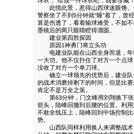
球衣，“给我一件球衣吧，我要珍藏！
此情此景，惹得山西球迷眼馋。
警察坐了不到5分钟就“睡”着了，曾
算是伤透了，看着输球难受，不如不看
墨镜后的两只眼睛瞪得溜圆。
建业第四胜探因
原因1神勇门将立头功
电建业队能在山西全身而退，年
一大功。他不仅扑住了对方一个点球
没收了对方一个单刀球。
确立一球领先的优势后，建业队
的战术消磨掉剩下的时间，但是比赛
肯定不是万全之策。
第63分钟，门文峰用刘翔换下张
箭头，陆峰回撤到后腰的位置。利用
不敢全线压上，陆峰回到中场控制比
势。
山西队同样利用换人来调整战术，