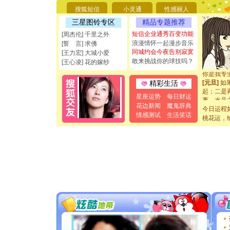
[圣诞节]
搜狐短信
小灵通
性感丽人
能正大光明
三星图铃专区
精品专题推荐
都要快乐噢
[圣诞节]
短信企业通秀百变功能
[周杰伦] 千里之外
如意,快乐
浪漫情怀一起漫步音乐
[誓 言] 求佛
[元旦]
看
同城约会今夜告别寂寞
[王力宏] 大城小爱
断电。爱
敢来挑战你的球技吗？
[王心凌] 花的嫁纱
你是我专
[元旦]
如
精彩生活
起；二是
离。水晶
星座运势
每日财运
[元旦]
当
花边新闻
魔鬼辞典
今日运程
泣，这痛
情感测试
生活笑话
桃花运，
卖了。水
[春节]
风
颜！冬去
道一声平
[春节]
传
片叶子是
送你一棵
[圣诞节]
你太多，
要平安！
[圣诞节]
能正大光明
都要快乐噢