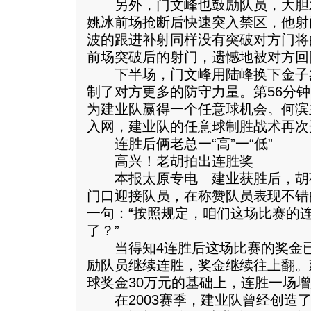
另外，门文峰也鼓励队员，大胆发
姚冰前场抢断后快速突入禁区，他射
波的跟进补射同样没有突破对方门将
前场突破后的射门，遗憾地被对方回
下半场，门文峰用陆峰换下金子
制了对方更多的防守力量。第56分
为建业队赢得一个任意球机会。何滨
入网，建业队的任意球制胜战术再次
连胜后俩老总一“高”一“低”
高兴！老胡拍出连胜奖
本报太原专电 建业获胜后，胡
门口迎接队员，在称赞队员表现不错
一句：“按照规定，咱们这场比赛的
了？”
当得知4连胜后这场比赛的奖金已
励队员继续连胜，奖金继续往上翻。
球奖金30万元的基础上，连胜一场增
在2003赛季，建业队曾经创造了