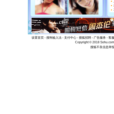
断电。爱
你是我专
[元旦]
如
起；二是
离。水晶
[元旦]
当
泣，这痛
卖了。水
[春节]
风
设置首页
-
搜狗输入法
-
支付中心
-
搜狐招聘
-
广告服务
-
客
颜！冬去
Copyright © 2018 Sohu.com I
道一声平
搜狐不良信息举
[春节]
传
片叶子是
送你一棵