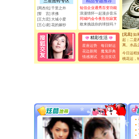
三星图铃专区
精品专题推荐
[圣诞节]
短信企业通秀百变功能
[周杰伦] 千里之外
如意,快乐
浪漫情怀一起漫步音乐
[誓 言] 求佛
[元旦]
看
同城约会今夜告别寂寞
[王力宏] 大城小爱
断电。爱
敢来挑战你的球技吗？
你是我专
[王心凌] 花的嫁纱
[元旦]
如
起；二是
精彩生活
离。水晶
星座运势
每日财运
[元旦]
当
泣，这痛
花边新闻
魔鬼辞典
今日运程
卖了。水
情感测试
生活笑话
桃花运，
[春节]
风
颜！冬去
道一声平
[春节]
传
片叶子是
送你一棵
[圣诞节]
你太多，
要平安！
[圣诞节]
能正大光明
都要快乐噢
[圣诞节]
如意,快乐
[元旦]
看