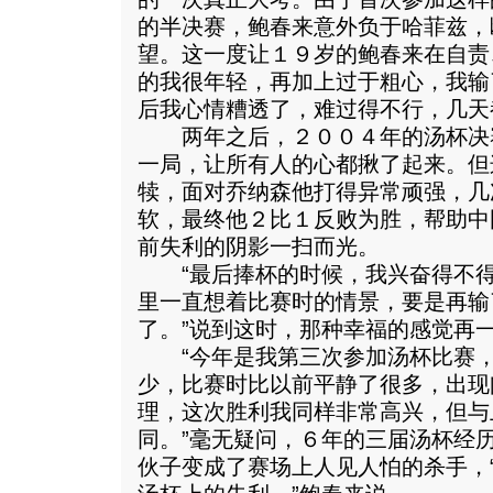
的半决赛，鲍春来意外负于哈菲兹，
望。这一度让１９岁的鲍春来在自责
的我很年轻，再加上过于粗心，我输
后我心情糟透了，难过得不行，几天
两年之后，２００４年的汤杯决
一局，让所有人的心都揪了起来。但
犊，面对乔纳森他打得异常顽强，几
软，最终他２比１反败为胜，帮助中
前失利的阴影一扫而光。
“最后捧杯的时候，我兴奋得不得
里一直想着比赛时的情景，要是再输
了。”说到这时，那种幸福的感觉再
“今年是我第三次参加汤杯比赛，
少，比赛时比以前平静了很多，出现
理，这次胜利我同样非常高兴，但与
同。”毫无疑问，６年的三届汤杯经
伙子变成了赛场上人见人怕的杀手，