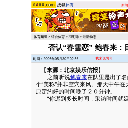
新闻
体育频道
>
综合体育
>
羽毛球
>
最新动态
否认“春雪恋” 鲍春来
我来说两句
时间：2006年05月30日02:56
【
来源：北京娱乐信报
】
之前听说
鲍春来
在队里是出了名
个“美称”并非空穴来风。那天中午
原定约好的时间晚了２０分钟。
“你迟到多长时间，采访时间就延