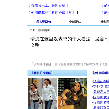
我来说两句
全部跟贴
精华
用户：
设为辩论话题
【精彩图片新闻】
【热门新闻推
·
张艳茹神
·
热身赛-董
·
郑智发火三
·
国际田联
·
火箭新赛
·
易建联取