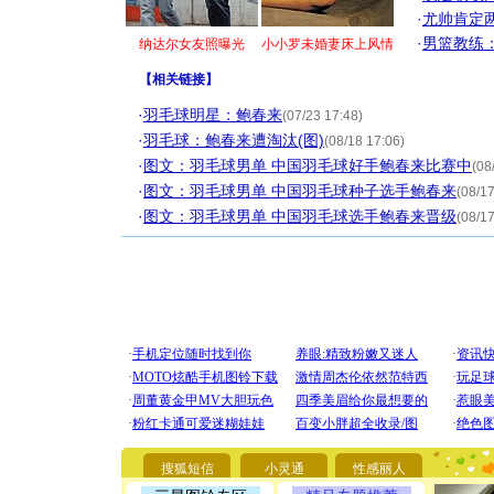
·
尤帅肯定
·
男篮教练
纳达尔女友照曝光
小小罗未婚妻床上风情
【
相关链接
】
·
羽毛球明星：鲍春来
(07/23 17:48)
·
羽毛球：鲍春来遭淘汰(图)
(08/18 17:06)
·
图文：羽毛球男单 中国羽毛球好手鲍春来比赛中
(08
·
图文：羽毛球男单 中国羽毛球种子选手鲍春来
(08/17
·
图文：羽毛球男单 中国羽毛球选手鲍春来晋级
(08/17
[圣诞节]
你太多，
要平安！
[圣诞节]
搜狐短信
小灵通
性感丽人
能正大光明
都要快乐噢