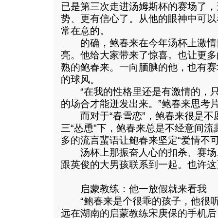
已是第三次走进汤姆斯杯的赛场了，
势、更有信心了。从他的眼神中可以
常在意的。
的确，鲍春来在今年汤杯上激情
亮。他给大家带来了惊喜。也让更多
熟的鲍春来。一向腼腆的他，也有赛
的球风。
“在我的性格里还是有激情的，只
的场合才能迸发出来。”鲍春来思考
而对于“春雪恋”，鲍春来很是不
三“怂恿”下，鲍春来总是不经意间
多的流言蜚语让鲍春来坚定“爱情不可
汤杯上那振奋人心的扣杀、赛场
跟英俊的大男孩联系到一起。也许这
启蒙教练：他一放假就来看我
“鲍春来是个很乖的孩子，他很听
远在湖南的启蒙教练宋庚保的手机后