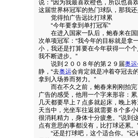
说：“因为我最喜欢橙色，所以也喜
这届世界杯冠军的热门球队，那我还
觉得拍广告远比打球累
“今年要拿到单打冠军”
在进入国家一队后，鲍春来在国
次单项冠军：“我今年的目标就是拿
小，我还是打算要在今年获得一个个
我不断进步。”
说到２００８年的第２９届
奥运
静，“去
奥运
会肯定就是冲着夺冠去
拿到入场券而努力。”
而在不久之前，鲍春来刚刚拍完
广告的感受，他用一个字来形容：累
几天都要早上７点多就起床，晚上将
天当中，光坐车往返就需要８个多小
很消耗精力，身体十分疲惫。”说到
点有意思的事都没有，比打球还累。
“还是打球吧，这个适合你。”记者