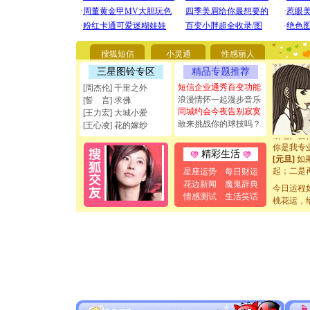
[圣诞节]
你太多，
要平安！
搜狐短信
小灵通
性感丽人
[圣诞节]
三星图铃专区
精品专题推荐
能正大光明
都要快乐噢
短信企业通秀百变功能
[周杰伦] 千里之外
[圣诞节]
浪漫情怀一起漫步音乐
[誓 言] 求佛
如意,快乐
同城约会今夜告别寂寞
[王力宏] 大城小爱
[元旦]
看
敢来挑战你的球技吗？
[王心凌] 花的嫁纱
断电。爱
你是我专
精彩生活
[元旦]
如
起；二是
星座运势
每日财运
离。水晶
花边新闻
魔鬼辞典
今日运程
[元旦]
当
情感测试
生活笑话
桃花运，
泣，这痛
卖了。水
[春节]
风
颜！冬去
道一声平
[春节]
传
片叶子是
送你一棵
[圣诞节]
你太多，