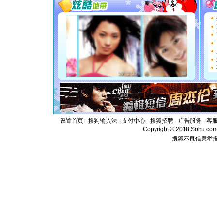
要平安！
[圣诞节]
能正大光明
都要快乐噢
[圣诞节]
如意,快乐
[元旦]
看
断电。爱
你是我专
[元旦]
如
起；二是
离。水晶
[元旦]
当
泣，这痛
设置首页
-
搜狗输入法
-
支付中心
-
搜狐招聘
-
广告服务
-
客
卖了。水
Copyright © 2018 Sohu.com I
[春节]
风
搜狐不良信息举
颜！冬去
道一声平
[春节]
传
片叶子是
送你一棵