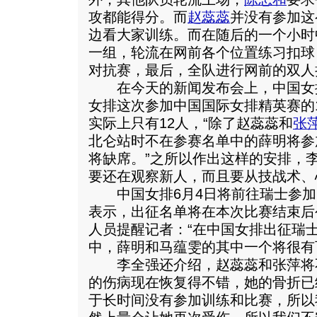
攻都能得分。而
赵蕊蕊
并没有参加这
边看大家训练。而在随后的一个小时
一组，轮流在网前各个位置练习扣球
对抗赛，最后，全队进行网前的双人
在今天的新闻发布会上，中国女
女排这次参加中国国际女排精英赛的
实际上只有12人，“除了赵蕊蕊和
张
北仑站时不在参赛名单中的薛明将参
将缺席。”之所以作出这样的安排，
要还在观察新人，而且要从技战术、
中国女排6月4日将前往瑞士参加
表示，出征名单将在本次比赛结束后
人员提醒记者：“在中国女排出征瑞
中，薛明和马蕴雯的其中一个将很有
李全强还介绍，赵蕊蕊和张萍将不
的伤病现在恢复得不错，她的骨折已
于长时间没有参加训练和比赛，所以