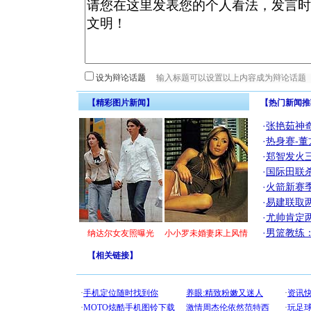
设为辩论话题
【精彩图片新闻】
【热门新闻推
·
张艳茹神
·
热身赛-董
·
郑智发火三
·
国际田联
·
火箭新赛
·
易建联取
·
尤帅肯定
·
男篮教练
纳达尔女友照曝光
小小罗未婚妻床上风情
【
相关链接
】